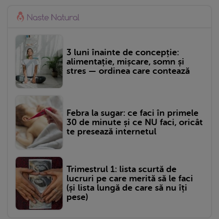
3 luni înainte de concepție:
alimentație, mișcare, somn și
stres — ordinea care contează
Febra la sugar: ce faci în primele
30 de minute și ce NU faci, oricât
te presează internetul
Trimestrul 1: lista scurtă de
lucruri pe care merită să le faci
(și lista lungă de care să nu îți
pese)