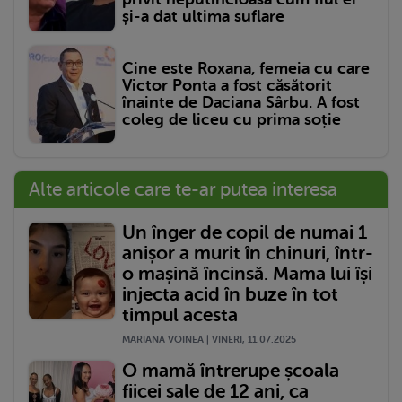
și-a dat ultima suflare
Cine este Roxana, femeia cu care
Victor Ponta a fost căsătorit
înainte de Daciana Sârbu. A fost
coleg de liceu cu prima soție
Alte articole care te-ar putea interesa
Un înger de copil de numai 1
anișor a murit în chinuri, într-
o mașină încinsă. Mama lui își
injecta acid în buze în tot
timpul acesta
MARIANA VOINEA | VINERI, 11.07.2025
O mamă întrerupe școala
fiicei sale de 12 ani, ca