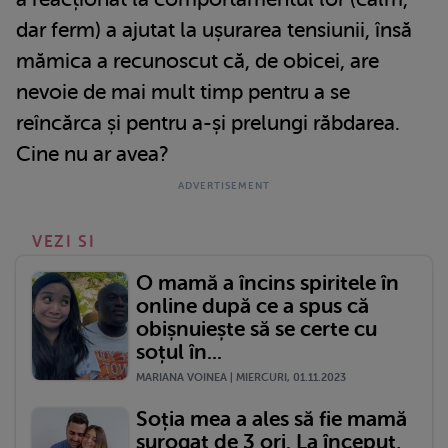
dar ferm) a ajutat la ușurarea tensiunii, însă
mămica a recunoscut că, de obicei, are
nevoie de mai mult timp pentru a se
reîncărca și pentru a-și prelungi răbdarea.
Cine nu ar avea?
VEZI SI
O mamă a încins spiritele în
online după ce a spus că
obișnuiește să se certe cu
soțul în...
MARIANA VOINEA | MIERCURI, 01.11.2023
Soția mea a ales să fie mamă
surogat de 3 ori. La început,