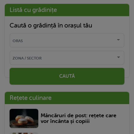
Listă cu grădinițe
Caută o grădință în orașul tău
CAUTĂ
Rețete culinare
Mâncăruri de post: rețete care
vor încânta și copiii