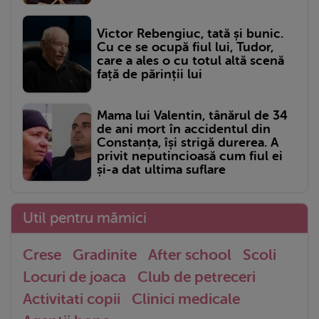
Victor Rebengiuc, tată și bunic.
Cu ce se ocupă fiul lui, Tudor,
care a ales o cu totul altă scenă
față de părinții lui
Mama lui Valentin, tânărul de 34
de ani mort în accidentul din
Constanța, își strigă durerea. A
privit neputincioasă cum fiul ei
și-a dat ultima suflare
Util pentru mămici
Crese
Gradinite
After school
Scoli
Locuri de joaca
Club de petreceri
Activitati copii
Clinici medicale