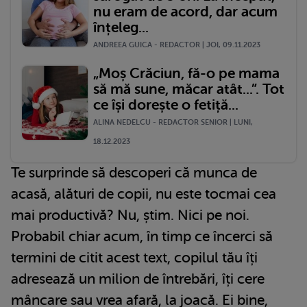
nu eram de acord, dar acum
înțeleg...
ANDREEA GUICA - REDACTOR | JOI, 09.11.2023
„Moș Crăciun, fă-o pe mama
să mă sune, măcar atât...”. Tot
ce își dorește o fetiță...
ALINA NEDELCU - REDACTOR SENIOR | LUNI,
18.12.2023
Te surprinde să descoperi că munca de
acasă, alături de copii, nu este tocmai cea
mai productivă? Nu, știm. Nici pe noi.
Probabil chiar acum, în timp ce încerci să
termini de citit acest text, copilul tău îți
adresează un milion de întrebări, îți cere
mâncare sau vrea afară, la joacă. Ei bine,