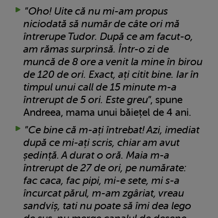
”
Oho! Uite că nu mi-am propus
niciodată să număr de câte ori mă
întrerupe Tudor. După ce am facut-o,
am rămas surprinsă. Într-o zi de
muncă de 8 ore a venit la mine în birou
de 120 de ori. Exact, ați citit bine. Iar în
timpul unui call de 15 minute m-a
întrerupt de 5 ori. Este greu
”, spune
Andreea, mama unui băiețel de 4 ani.
”
Ce bine că m-ați întrebat! Azi, imediat
după ce mi-ați scris, chiar am avut
ședință. A durat o oră. Maia m-a
întrerupt de 27 de ori, pe numărate:
fac caca, fac pipi, mi-e sete, mi s-a
încurcat părul, m-am zgâriat, vreau
sandviș, tati nu poate să îmi dea lego