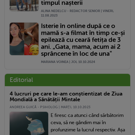
timpul nașterii
ALINA NEDELCU - REDACTOR SENIOR | VINERI,
11.08.2023
Isterie în online după ce o
mamă s-a filmat în timp ce-și
epilează cu ceară fetița de 3
ani. „Gata, mama, acum ai 2
sprâncene în loc de una"
MARIANA VOINEA | JOI, 10.10.2024
Editorial
4 lucruri pe care le-am conștientizat de Ziua
Mondială a Sănătății Mintale
ANDREEA GUICĂ - PSIHOLOG | MARŢI, 10.10.2023
E firesc ca atunci când sărbătorim
ceva, să ne gândim mai în
profunzime la lucrul respectiv. Așa