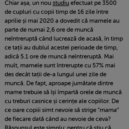
Chiar așa, un nou
studiu
efectuat pe 3500
de cupluri cu copii timp de 16 zile între
aprilie și mai 2020 a dovedit că mamele au
parte de numai 2,6 ore de muncă
neîntreruptă când lucrează de acasă, în timp
ce tații au dublul acestei perioade de timp,
adică 5.1 ore de muncă neîntreruptă. Mai
mult, mamele sunt întrerupte cu 57% mai
des decât tații de-a lungul unei zile de
muncă. De fapt, aproape jumătate dintre
mame trebuie să își împartă orele de muncă
cu treburi casnice și cerințe ale copiilor. De
ce oare copiii simt nevoie să strige ”
mama
”
de fiecare dată când au nevoie de ceva?
Răspunsul este simplu: pentru că știu că