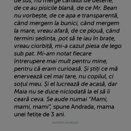
de sus, nu merge canalul de desene,
de ce au pisicile blană, de ce Mr. Bean
nu vorbește, de ce apa e transparentă,
când mergem la bunici, când mergem
la mare, vreau afară, de ce plouă, când
termini ședința, pot să te iau în brațe,
vreau ciorbiță, mi-a cazut piesa de lego
sub pat. Mi-am notat fiecare
întrerupere mai mult pentru mine,
pentru că eram curioasă. Și știți ce mă
enervează cel mai tare, nu copilul, ci
soțul meu. Și el lucrează de acasă, dar
Maia nu se duce niciodată la el să îi
ceară ceva. Se aude numai ”Mami,
mami, mami”,
spune Andrada, mama
unei fetițe de 3 ani.