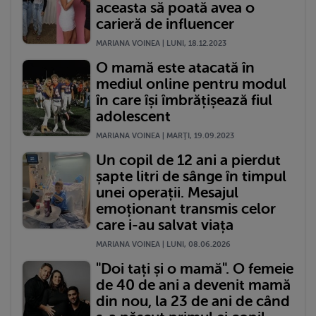
aceasta să poată avea o
carieră de influencer
MARIANA VOINEA | LUNI, 18.12.2023
O mamă este atacată în
mediul online pentru modul
în care își îmbrățișează fiul
adolescent
MARIANA VOINEA | MARŢI, 19.09.2023
Un copil de 12 ani a pierdut
șapte litri de sânge în timpul
unei operații. Mesajul
emoționant transmis celor
care i-au salvat viața
MARIANA VOINEA | LUNI, 08.06.2026
"Doi tați și o mamă". O femeie
de 40 de ani a devenit mamă
din nou, la 23 de ani de când