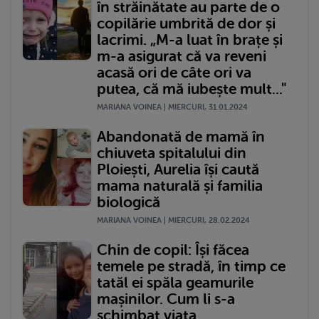
în străinătate au parte de o
copilărie umbrită de dor și
lacrimi. „M-a luat în brațe și
m-a asigurat că va reveni
acasă ori de câte ori va
putea, că mă iubește mult..."
MARIANA VOINEA | MIERCURI, 31.01.2024
Abandonată de mamă în
chiuveta spitalului din
Ploiești, Aurelia își caută
mama naturală și familia
biologică
MARIANA VOINEA | MIERCURI, 28.02.2024
Chin de copil: Își făcea
temele pe stradă, în timp ce
tatăl ei spăla geamurile
mașinilor. Cum li s-a
schimbat viața...