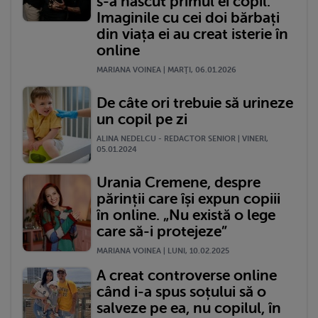
s-a născut primul ei copil.
Imaginile cu cei doi bărbați
din viața ei au creat isterie în
online
MARIANA VOINEA | MARŢI, 06.01.2026
De câte ori trebuie să urineze
un copil pe zi
ALINA NEDELCU - REDACTOR SENIOR | VINERI,
05.01.2024
Urania Cremene, despre
părinții care își expun copiii
în online. „Nu există o lege
care să-i protejeze”
MARIANA VOINEA | LUNI, 10.02.2025
A creat controverse online
când i-a spus soțului să o
salveze pe ea, nu copilul, în