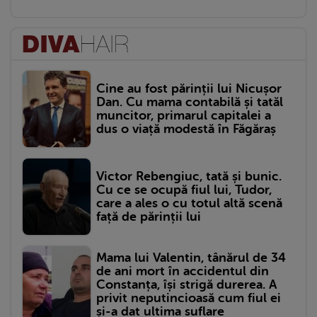
Cine au fost părinții lui Nicușor
Dan. Cu mama contabilă și tatăl
muncitor, primarul capitalei a
dus o viață modestă în Făgăraș
Victor Rebengiuc, tată și bunic.
Cu ce se ocupă fiul lui, Tudor,
care a ales o cu totul altă scenă
față de părinții lui
Mama lui Valentin, tânărul de 34
de ani mort în accidentul din
Constanța, își strigă durerea. A
privit neputincioasă cum fiul ei
și-a dat ultima suflare