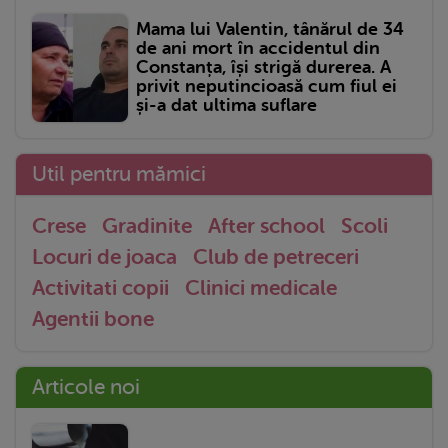
Mama lui Valentin, tânărul de 34
de ani mort în accidentul din
Constanța, își strigă durerea. A
privit neputincioasă cum fiul ei
și-a dat ultima suflare
Util pentru mămici
Crese
Gradinite
After school
Scoli
Locuri de joaca
Club de petreceri
Activitati copii
Clinici medicale
Agentii bone
Articole noi