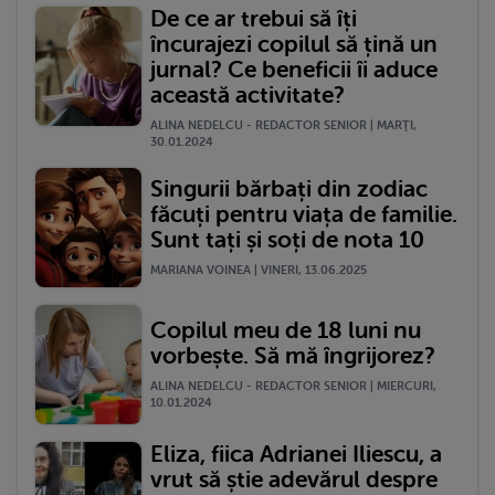
De ce ar trebui să îți
încurajezi copilul să țină un
jurnal? Ce beneficii îi aduce
această activitate?
ALINA NEDELCU - REDACTOR SENIOR | MARŢI,
30.01.2024
Singurii bărbați din zodiac
făcuți pentru viața de familie.
Sunt tați și soți de nota 10
MARIANA VOINEA | VINERI, 13.06.2025
Copilul meu de 18 luni nu
vorbește. Să mă îngrijorez?
ALINA NEDELCU - REDACTOR SENIOR | MIERCURI,
10.01.2024
Eliza, fiica Adrianei Iliescu, a
vrut să știe adevărul despre