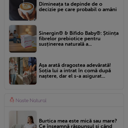
Dimineața ta depinde de o
decizie pe care probabil o amâni
Sinergin® & Bifido Baby®: Știința
fibrelor prebiotice pentru
susținerea naturală a...
Așa arată dragostea adevărată!
Soția lui a intrat în comă după
naștere, dar el s-a asigurat...
Burtica mea este mică sau mare?
Ce înseamnă răspunsul și când