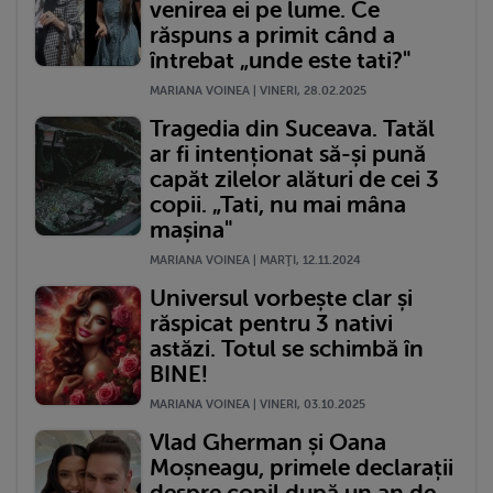
venirea ei pe lume. Ce
răspuns a primit când a
întrebat „unde este tati?"
MARIANA VOINEA | VINERI, 28.02.2025
Tragedia din Suceava. Tatăl
ar fi intenționat să-și pună
capăt zilelor alături de cei 3
copii. „Tati, nu mai mâna
mașina"
MARIANA VOINEA | MARŢI, 12.11.2024
Universul vorbește clar și
răspicat pentru 3 nativi
astăzi. Totul se schimbă în
BINE!
MARIANA VOINEA | VINERI, 03.10.2025
Vlad Gherman și Oana
Moșneagu, primele declarații
despre copil după un an de