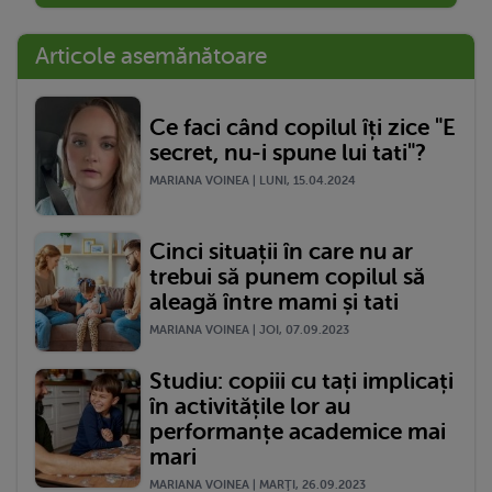
Articole asemănătoare
Ce faci când copilul îți zice "E
secret, nu-i spune lui tati"?
MARIANA VOINEA | LUNI, 15.04.2024
Cinci situații în care nu ar
trebui să punem copilul să
aleagă între mami și tati
MARIANA VOINEA | JOI, 07.09.2023
Studiu: copiii cu tați implicați
în activitățile lor au
performanțe academice mai
mari
MARIANA VOINEA | MARŢI, 26.09.2023