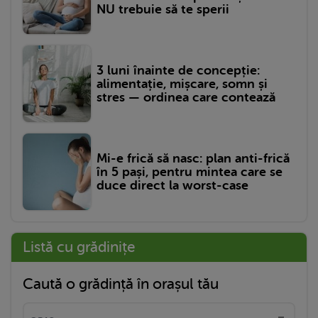
NU trebuie să te sperii
3 luni înainte de concepție:
alimentație, mișcare, somn și
stres — ordinea care contează
Mi-e frică să nasc: plan anti-frică
în 5 pași, pentru mintea care se
duce direct la worst-case
Listă cu grădinițe
Caută o grădință în orașul tău