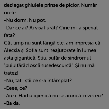
dezlegat ghiulele prinse de picior. Număr
orele.
-Nu dorm. Nu pot.
-Dar ce ai? Ai visat urât? Cine mi-a speriat
fata?
Cât timp nu sunt lângă ele, am impresia că
Alecsia și Sofia sunt neajutorate în lumea
asta gigantică. Știu, sufăr de sindromul
"puiulfărăcloșcănusedescurcă". Și nu mă
tratez!
-Nu, tati, știi ce s-a întâmplat?
-Eeee, ce?
-Auzi. Hârtia igienică nu se aruncă-n veceu?
-Ba da.