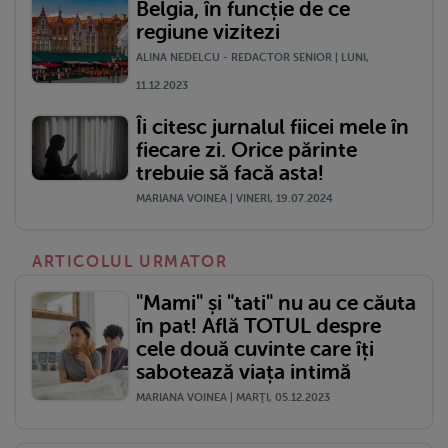
Belgia, în funcție de ce
regiune vizitezi
ALINA NEDELCU - REDACTOR SENIOR | LUNI,
11.12.2023
Îi citesc jurnalul fiicei mele în
fiecare zi. Orice părinte
trebuie să facă asta!
MARIANA VOINEA | VINERI, 19.07.2024
ARTICOLUL URMATOR
"Mami" și "tati" nu au ce căuta
în pat! Află TOTUL despre
cele două cuvinte care îți
sabotează viața intimă
MARIANA VOINEA | MARŢI, 05.12.2023