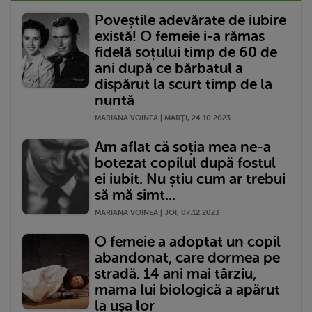
Poveștile adevărate de iubire
există! O femeie i-a rămas
fidelă soțului timp de 60 de
ani după ce bărbatul a
dispărut la scurt timp de la
nuntă
MARIANA VOINEA | MARŢI, 24.10.2023
Am aflat că soția mea ne-a
botezat copilul după fostul
ei iubit. Nu știu cum ar trebui
să mă simt...
MARIANA VOINEA | JOI, 07.12.2023
O femeie a adoptat un copil
abandonat, care dormea pe
stradă. 14 ani mai târziu,
mama lui biologică a apărut
la ușa lor