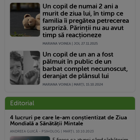
Un copil de numai 2 ani a
murit de ziua lui, în timp ce
familia îi pregătea petrecerea
surpriză. Părinții nu au avut
timp să reacționeze
MARIANA VOINEA | JOI, 27.11.2025
Un copil de un an a fost
pălmuit în public de un
barbat complet necunoscut,
deranjat de plânsul lui
MARIANA VOINEA | MARŢI, 15.10.2024
Editorial
4 lucruri pe care le-am conștientizat de Ziua
Mondială a Sănătății Mintale
ANDREEA GUICĂ - PSIHOLOG | MARŢI, 10.10.2023
E firesc ca atunci când sărbătorim