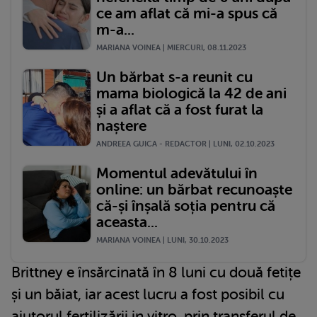
ce am aflat că mi-a spus că
m-a...
MARIANA VOINEA | MIERCURI, 08.11.2023
Un bărbat s-a reunit cu
mama biologică la 42 de ani
și a aflat că a fost furat la
naștere
ANDREEA GUICA - REDACTOR | LUNI, 02.10.2023
Momentul adevătului în
online: un bărbat recunoaște
că-și înșală soția pentru că
aceasta...
MARIANA VOINEA | LUNI, 30.10.2023
Brittney e însărcinată în 8 luni cu două fetițe
și un băiat, iar acest lucru a fost posibil cu
ajutorul fertilizării in vitro, prin transferul de