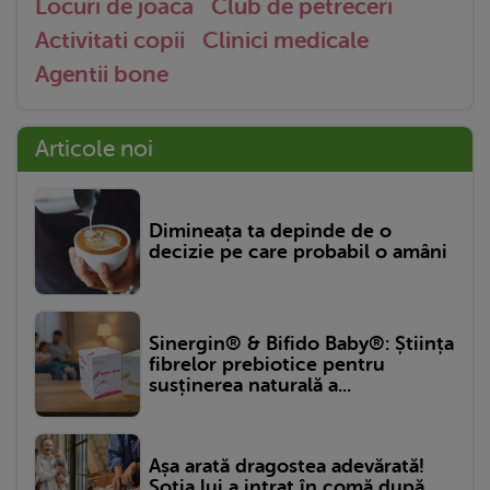
Locuri de joaca
Club de petreceri
Activitati copii
Clinici medicale
Agentii bone
Articole noi
Dimineața ta depinde de o
decizie pe care probabil o amâni
Sinergin® & Bifido Baby®: Știința
fibrelor prebiotice pentru
susținerea naturală a...
Așa arată dragostea adevărată!
Soția lui a intrat în comă după