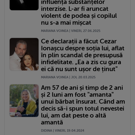
influența substanțelor
interzise. L-ar fi aruncat
violent de podea și copilul
nu s-a mai mișcat
MARIANA VOINEA | VINERI, 27.06.2025
Ce declarații a făcut Cezar
Ionașcu despre soția lui, aflat
în plin scandal de presupusă
infidelitate. „Ea a zis cu gura
ei că nu sunt ușor de ținut"
MARIANA VOINEA | JOI, 20.03.2025
Am 57 de ani și timp de 2 ani
și 2 luni am fost "amanta"
unui bărbat însurat. Când am
decis să-i spun totul nevestei
lui, am dat peste o altă
amantă
DIDINA | VINERI, 19.04.2024