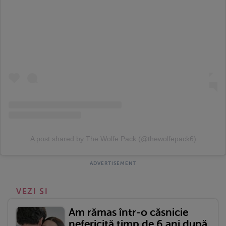
A post shared by The Wolfe Pack (@thewolfepack6)
VEZI SI
Am rămas într-o căsnicie
nefericită timp de 6 ani după