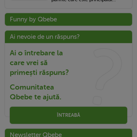
Funny by Qbebe
Ai nevoie de un răspuns?
Ai o întrebare la
care vrei să
primești răspuns?
Comunitatea
Qbebe te ajută.
ÎNTREABĂ
Newsletter Qbebe