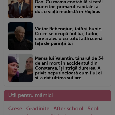
Dan. Cu mama contabilă și tatăl
muncitor, primarul capitalei a
dus o viață modestă în Făgăraș
Victor Rebengiuc, tată și bunic.
Cu ce se ocupă fiul lui, Tudor,
care a ales o cu totul altă scenă
față de părinții lui
Mama lui Valentin, tânărul de 34
de ani mort în accidentul din
Constanța, își strigă durerea. A
privit neputincioasă cum fiul ei
și-a dat ultima suflare
Util pentru mămici
Crese
Gradinite
After school
Scoli