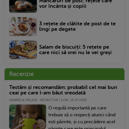
Mâncăruri de post: rețete care
vor încânta și copiii
3 rețete de clătite de post de te
lingi pe degete
Salam de biscuiți: 5 rețete pe
care nici să vrei nu le vei greși
Recenzie
Testăm și recomandăm: probabil cel mai bun
ceai pe care l-am băut vreodată
GABRIELA PALADI - REDACTOR | LUNI, 15.07.2019
O regulă importantă pe care
trebuie să o respecți atunci când
ești părinte, și cu precădere acel
părinte care este principalul...