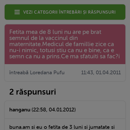
Vezi categorii întrebări și răspunsuri
Fetita mea de 8 luni nu are pe brat
semnul de la vaccinul din
maternitate.Medicul de famillie zice ca
nu-i nimic, totusi stiu ca nu e bine, ca e
semn ca nu a prins.Ce ma sfatuiti sa fac?i
întreabă Loredana Pufu
11:43, 01.04.2011
2 răspunsuri
hanganu
(22:58, 04.01.2012)
buna.am si eu o fetita de 3 luni si jumatate si