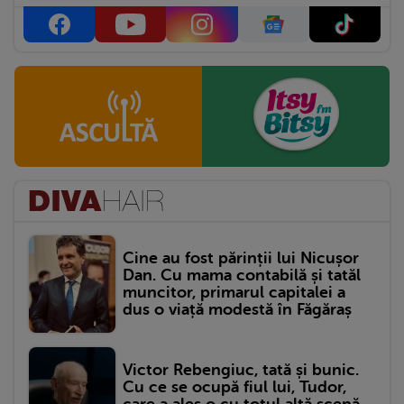
Cine au fost părinții lui Nicușor
Dan. Cu mama contabilă și tatăl
muncitor, primarul capitalei a
dus o viață modestă în Făgăraș
Victor Rebengiuc, tată și bunic.
Cu ce se ocupă fiul lui, Tudor,
care a ales o cu totul altă scenă