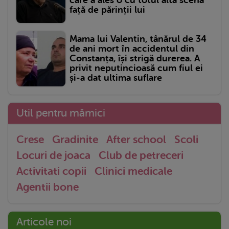
față de părinții lui
Mama lui Valentin, tânărul de 34
de ani mort în accidentul din
Constanța, își strigă durerea. A
privit neputincioasă cum fiul ei
și-a dat ultima suflare
Util pentru mămici
Crese
Gradinite
After school
Scoli
Locuri de joaca
Club de petreceri
Activitati copii
Clinici medicale
Agentii bone
Articole noi