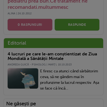
pediatru prea bun.Ce tratament ne
recomandati.multummesc
ALINA | 26.10.2012
0 RASPUNSURI
RASPUNDE
Editorial
4 lucruri pe care le-am conștientizat de Ziua
Mondială a Sănătății Mintale
ANDREEA GUICĂ - PSIHOLOG | MARŢI, 10.10.2023
E firesc ca atunci când sărbătorim
ceva, să ne gândim mai în
profunzime la lucrul respectiv. Așa
se face că încă...
Ne găsești pe