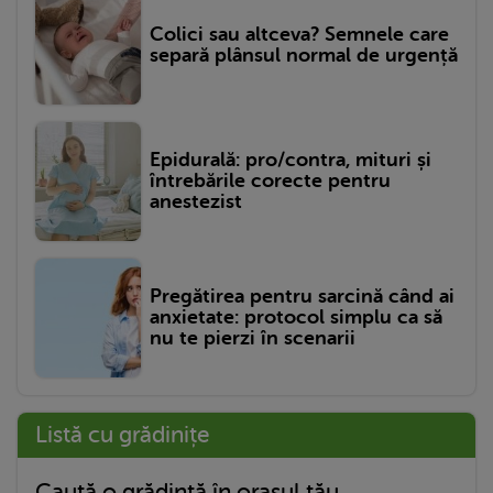
Colici sau altceva? Semnele care
separă plânsul normal de urgență
Epidurală: pro/contra, mituri și
întrebările corecte pentru
anestezist
Pregătirea pentru sarcină când ai
anxietate: protocol simplu ca să
nu te pierzi în scenarii
Listă cu grădinițe
Caută o grădință în orașul tău