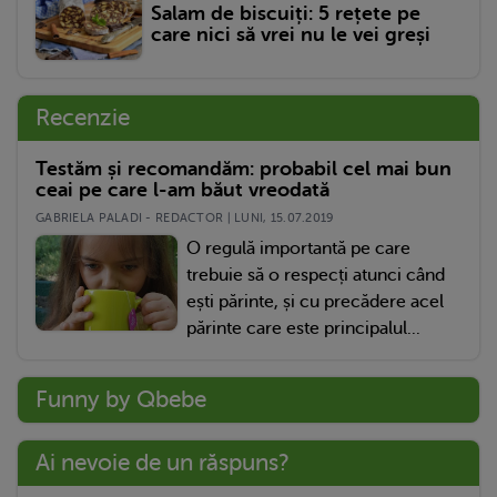
Salam de biscuiți: 5 rețete pe
care nici să vrei nu le vei greși
Recenzie
Testăm și recomandăm: probabil cel mai bun
ceai pe care l-am băut vreodată
GABRIELA PALADI - REDACTOR | LUNI, 15.07.2019
O regulă importantă pe care
trebuie să o respecți atunci când
ești părinte, și cu precădere acel
părinte care este principalul...
Funny by Qbebe
Ai nevoie de un răspuns?