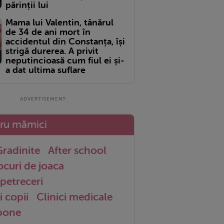
părinții lui
Mama lui Valentin, tânărul
de 34 de ani mort în
accidentul din Constanța, își
strigă durerea. A privit
neputincioasă cum fiul ei și-
a dat ultima suflare
tru mămici
radinite
After school
ocuri de joaca
petreceri
i copii
Clinici medicale
 bone