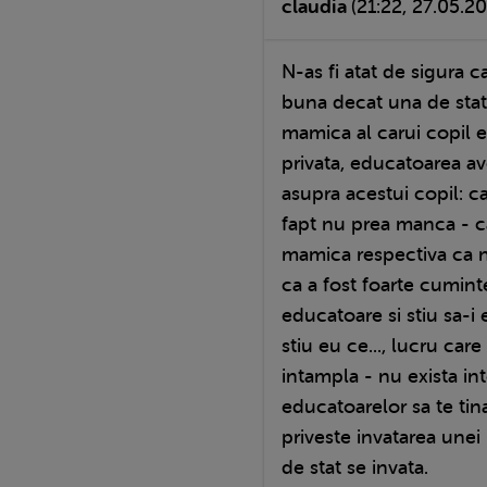
claudia
(21:22, 27.05.20
N-as fi atat de sigura c
buna decat una de stat
mamica al carui copil er
privata, educatoarea a
asupra acestui copil: 
fapt nu prea manca - 
mamica respectiva ca 
ca a fost foarte cumint
educatoare si stiu sa-
stiu eu ce..., lucru care
intampla - nu exista in
educatoarelor sa te tina
priveste invatarea unei l
de stat se invata.