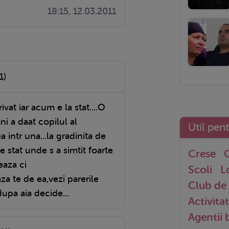
18:15, 12.03.2011
1)
ivat iar acum e la stat....O
ni a daat copilul al
Util pen
a intr una...la gradinita de
e stat unde s a simtit foarte
Crese
G
eaza ci
Scoli
L
za te de ea,vezi parerile
Club de 
dupa aia decide...
Activitat
Agentii