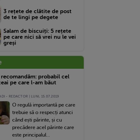
3 rețete de clătite de post
de te lingi pe degete
Salam de biscuiți: 5 rețete
pe care nici să vrei nu le vei
greși
e
 recomandăm: probabil cel
eai pe care l-am băut
DI - REDACTOR | LUNI, 15.07.2019
O regulă importantă pe care
trebuie să o respecți atunci
când ești părinte, și cu
precădere acel părinte care
este principalul...