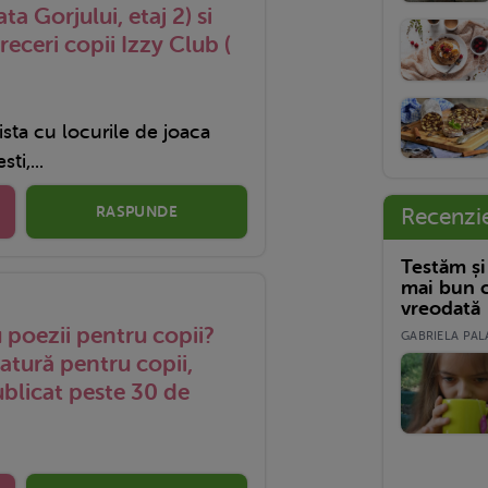
ata Gorjului, etaj 2) si
receri copii Izzy Club (
sta cu locurile de joaca
ti,...
RASPUNDE
Recenzi
Testăm și
mai bun c
vreodată
 poezii pentru copii?
GABRIELA PALA
ratură pentru copii,
licat peste 30 de