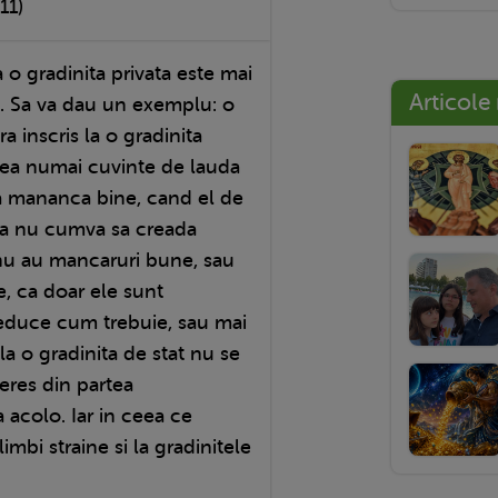
11)
a o gradinita privata este mai
Articole
. Sa va dau un exemplu: o
a inscris la o gradinita
vea numai cuvinte de lauda
ca mananca bine, cand el de
ca nu cumva sa creada
nu au mancaruri bune, sau
e, ca doar ele sunt
i educe cum trebuie, sau mai
 la o gradinita de stat nu se
teres din partea
 acolo. Iar in ceea ce
imbi straine si la gradinitele