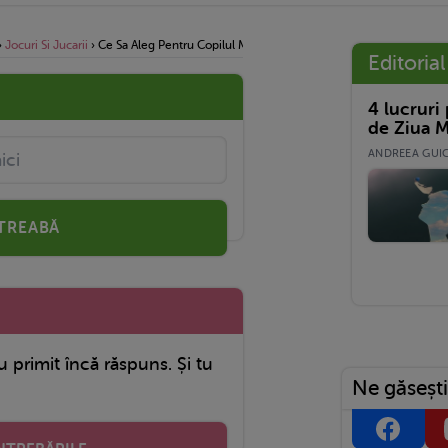
›
Jocuri Si Jucarii
›
Ce Sa Aleg Pentru Copilul Meu, O Gradinita De Stat Sau Una Priva
Editorial
4 lucruri
de Ziua M
ANDREEA GUICĂ
TREABĂ
u primit încă răspuns. Și tu
Ne găsești