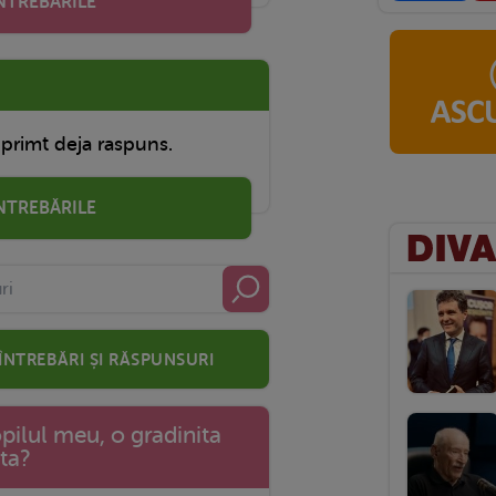
INTREBĂRILE
 primt deja raspuns.
ÎNTREBĂRILE
 întrebări și răspunsuri
pilul meu, o gradinita
ata?