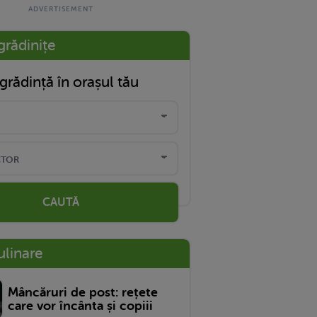
grădinițe
grădință în orașul tău
CAUTĂ
ulinare
Mâncăruri de post: rețete
care vor încânta și copiii