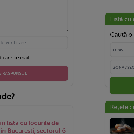
Listă cu 
Caută o 
ficare pe mail.
E RASPUNSUL
nde?
Rețete c
 lista cu locurile de
in Bucuresti, sectorul 6