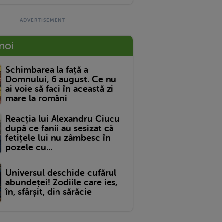
 noi
Schimbarea la față a
Domnului, 6 august. Ce nu
ai voie să faci în această zi
mare la români
Reacția lui Alexandru Ciucu
după ce fanii au sesizat că
fetițele lui nu zâmbesc în
pozele cu...
Universul deschide cufărul
abundeței! Zodiile care ies,
în, sfârșit, din sărăcie