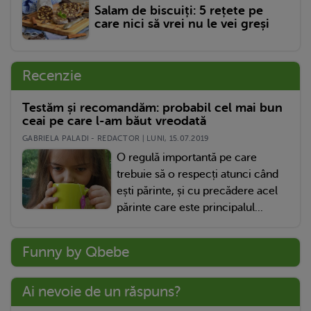
Salam de biscuiți: 5 rețete pe
care nici să vrei nu le vei greși
Recenzie
Testăm și recomandăm: probabil cel mai bun
ceai pe care l-am băut vreodată
GABRIELA PALADI - REDACTOR | LUNI, 15.07.2019
O regulă importantă pe care
trebuie să o respecți atunci când
ești părinte, și cu precădere acel
părinte care este principalul...
Funny by Qbebe
Ai nevoie de un răspuns?