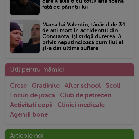
care a ales o cu totul altă scenă
față de părinții lui
Mama lui Valentin, tânărul de 34
de ani mort în accidentul din
Constanța, își strigă durerea. A
privit neputincioasă cum fiul ei
și-a dat ultima suflare
Util pentru mămici
Crese
Gradinite
After school
Scoli
Locuri de joaca
Club de petreceri
Activitati copii
Clinici medicale
Agentii bone
Articole noi