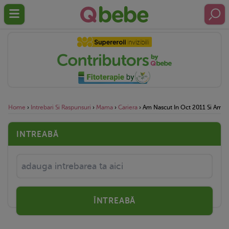
Home
›
Intrebari Si Raspunsuri
›
Mama
›
Cariera
›
Am Nascut In Oct 2011 Si Am In
INTREABĂ
ÎNTREABĂ