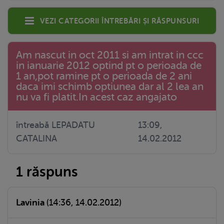
Vezi categorii întrebări și răspunsuri
Am nascut in oct 2011 si am intrat in ccc
in ianuarie 2012 optind pt o perioada de
1 an,pot ramine pt o perioada de 2 ani
daca imi schimb optiunea dar al 2 lea an
nu va fi platit.In acest caz angajato
întreabă LEPADATU
13:09,
CATALINA
14.02.2012
1 răspuns
Lavinia
(14:36, 14.02.2012)