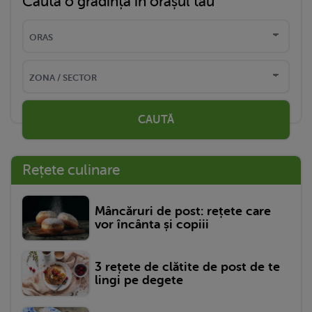
Caută o grădință în orașul tău
CAUTĂ
Rețete culinare
Mâncăruri de post: rețete care
vor încânta și copiii
3 rețete de clătite de post de te
lingi pe degete