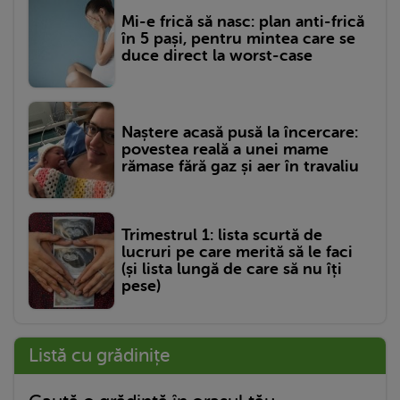
Mi-e frică să nasc: plan anti-frică
în 5 pași, pentru mintea care se
duce direct la worst-case
Naștere acasă pusă la încercare:
povestea reală a unei mame
rămase fără gaz și aer în travaliu
Trimestrul 1: lista scurtă de
lucruri pe care merită să le faci
(și lista lungă de care să nu îți
pese)
Listă cu grădinițe