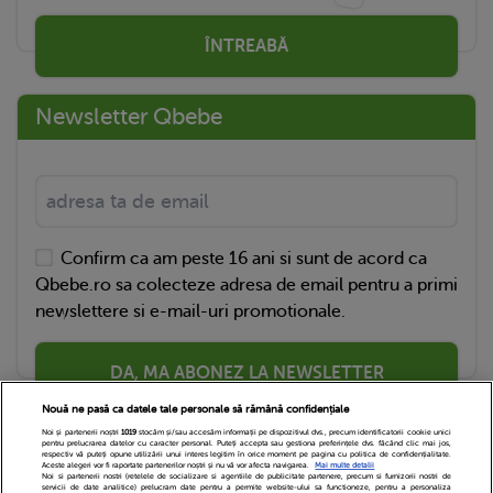
ÎNTREABĂ
Newsletter Qbebe
Confirm ca am peste 16 ani si sunt de acord ca
Qbebe.ro sa colecteze adresa de email pentru a primi
newslettere si e-mail-uri promotionale.
DA, MA ABONEZ LA NEWSLETTER
Nouă ne pasă ca datele tale personale să rămână confidențiale
Noi și partenerii noștri
1019
stocăm și/sau accesăm informații pe dispozitivul dvs., precum identificatorii cookie unici
pentru prelucrarea datelor cu caracter personal. Puteți accepta sau gestiona preferințele dvs. făcând clic mai jos,
respectiv vă puteți opune utilizării unui interes legitim în orice moment pe pagina cu politica de confidențialitate.
Aceste alegeri vor fi raportate partenerilor noștri și nu vă vor afecta navigarea.
Mai multe detalii
Noi si partenerii nostri (retelele de socializare si agentiile de publicitate partenere, precum si furnizorii nostri de
servicii de date analitice) prelucram date pentru a permite website-ului sa functioneze, pentru a personaliza