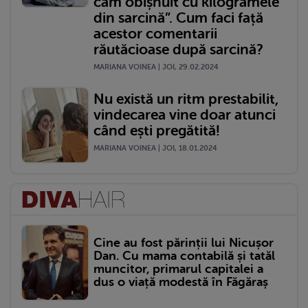
cam obișnuit cu kilogramele
din sarcină”. Cum faci față
acestor comentarii
răutăcioase după sarcină?
MARIANA VOINEA | JOI, 29.02.2024
Nu există un ritm prestabilit,
vindecarea vine doar atunci
când ești pregătită!
MARIANA VOINEA | JOI, 18.01.2024
Cine au fost părinții lui Nicușor
Dan. Cu mama contabilă și tatăl
muncitor, primarul capitalei a
dus o viață modestă în Făgăraș