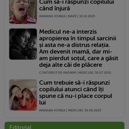
Cum să-i răspunzi copilului
când înjură
MARIANA VOINEA | MARŢI, 10.10.2023
Medicul ne-a interzis
apropierea în timpul sarcinii
și asta ne-a distrus relația.
Am devenit mamă, dar mi-
am pierdut soțul, care a găsit
deja alte căi de plăcere
CONTRIBUTOR ANONIM | MIERCURI, 30.07.2025
Cum trebuie să-i răspunzi
copilului atunci când îți
spune că nu-i place corpul
lui
MARIANA VOINEA | MIERCURI, 30.08.2023
Editorial