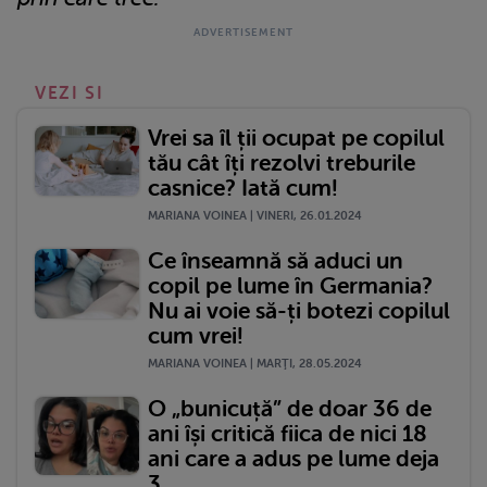
VEZI SI
Vrei sa îl ții ocupat pe copilul
tău cât îți rezolvi treburile
casnice? Iată cum!
MARIANA VOINEA | VINERI, 26.01.2024
Ce înseamnă să aduci un
copil pe lume în Germania?
Nu ai voie să-ți botezi copilul
cum vrei!
MARIANA VOINEA | MARŢI, 28.05.2024
O „bunicuță” de doar 36 de
ani își critică fiica de nici 18
ani care a adus pe lume deja
3...