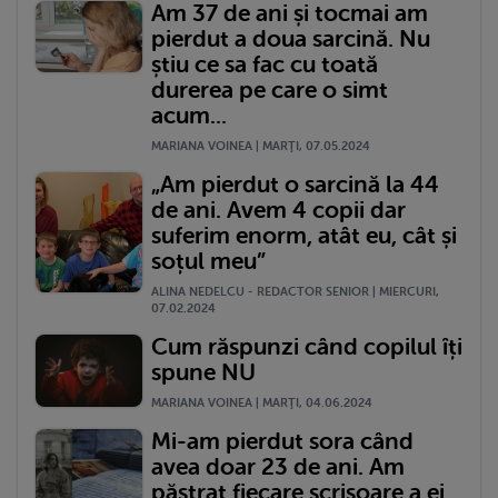
Am 37 de ani și tocmai am
pierdut a doua sarcină. Nu
știu ce sa fac cu toată
durerea pe care o simt
acum...
MARIANA VOINEA | MARŢI, 07.05.2024
„Am pierdut o sarcină la 44
de ani. Avem 4 copii dar
suferim enorm, atât eu, cât și
soțul meu”
ALINA NEDELCU - REDACTOR SENIOR | MIERCURI,
07.02.2024
Cum răspunzi când copilul îți
spune NU
MARIANA VOINEA | MARŢI, 04.06.2024
Mi-am pierdut sora când
avea doar 23 de ani. Am
păstrat fiecare scrisoare a ei,