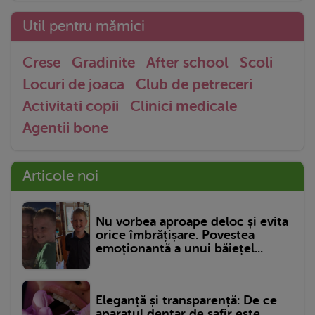
Util pentru mămici
Crese
Gradinite
After school
Scoli
Locuri de joaca
Club de petreceri
Activitati copii
Clinici medicale
Agentii bone
Articole noi
Nu vorbea aproape deloc și evita
orice îmbrățișare. Povestea
emoționantă a unui băiețel...
Eleganță și transparență: De ce
aparatul dentar de safir este