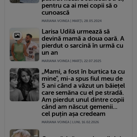
pentru ca ai mei copii să o
cunoască
MARIANA VOINEA | MARŢI, 28.05.2024
Larisa Udilă urmează să
devină mamă a doua oară. A
pierdut o sarcină în urmă cu
un an
MARIANA VOINEA | MARŢI, 22.07.2025
„Mami, a fost în burtica ta cu
mine", mi-a spus fiul meu de
5 ani când a văzut un băiețel
care semăna cu el pe stradă.
Am pierdut unul dintre copii
când am născut gemenii...
cel puțin așa credeam
MARIANA VOINEA | LUNI, 16.02.2026