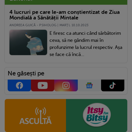
4 lucruri pe care le-am conștientizat de Ziua
Mondială a Sănătății Mintale
ANDREEA GUICĂ - PSIHOLOG | MARŢI, 10.10.2023
E firesc ca atunci când sărbătorim
ceva, să ne gândim mai în
profunzime la lucrul respectiv. Așa
se face că încă...
Ne găsești pe