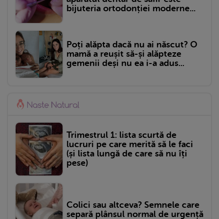
bijuteria ortodonției moderne...
Poți alăpta dacă nu ai născut? O
mamă a reușit să-și alăpteze
gemenii deși nu ea i-a adus...
Trimestrul 1: lista scurtă de
lucruri pe care merită să le faci
(și lista lungă de care să nu îți
pese)
Colici sau altceva? Semnele care
separă plânsul normal de urgență