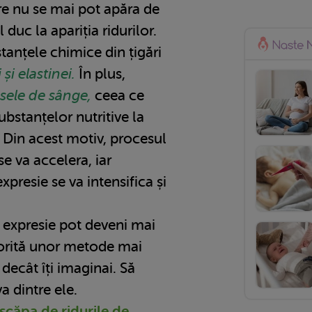
are nu se mai pot apăra de
l duc la apariția ridurilor.
tanțele chimice din țigări
i elastinei.
În plus,
asele de sânge,
ceea ce
bstanțelor nutritive la
i. Din acest motiv, procesul
se va accelera, iar
xpresie se va intensifica și
de expresie pot deveni mai
orită unor metode mai
decât îți imaginai. Să
 dintre ele.
scăpa de ridurile de