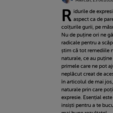
Miercuri, 29.06.201
R
idurile de expresi
aspect ca de pare
colțurile gurii, pe măs
Nu de puține ori ne g
radicale pentru a scăp
știm că tot remediile 
naturale, ce au puține 
primele care ne pot a
neplăcut creat de acest
în articolul de mai jos
naturale prin care poți
expresie. Esențial este
insiști pentru a te buc
mai bune rezultate!