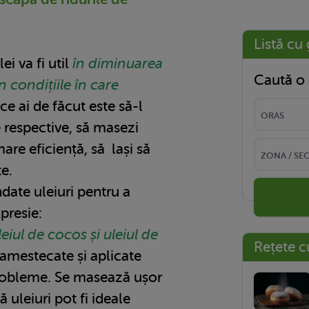
i
Listă cu 
ei va fi util
în diminuarea
Caută o 
în condițiile în care
 ce ai de făcut este să-l
le respective, să masezi
are eficiență, să lași să
e.
date uleiuri pentru a
presie:
eiul de cocos și uleiul de
Rețete c
 amestecate și aplicate
probleme. Se masează ușor
ă uleiuri pot fi ideale