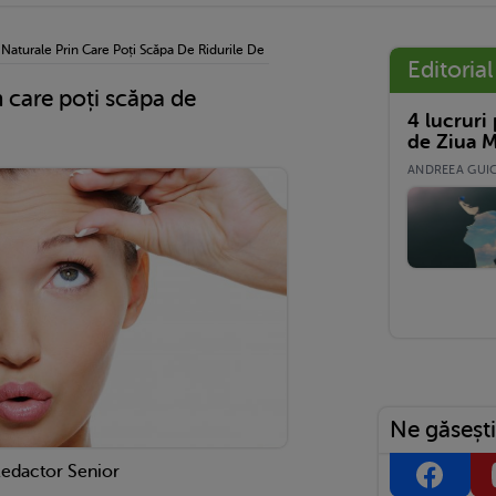
Naturale Prin Care Poți Scăpa De Ridurile De Expresie
Editorial
 care poți scăpa de
4 lucruri
de Ziua M
ANDREEA GUICĂ
Ne găsești
Redactor Senior