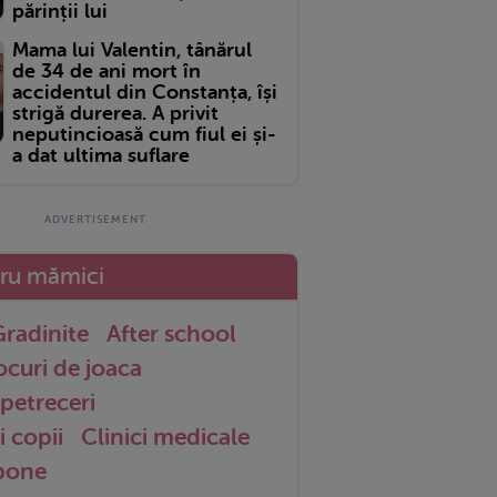
părinții lui
Mama lui Valentin, tânărul
de 34 de ani mort în
accidentul din Constanța, își
strigă durerea. A privit
neputincioasă cum fiul ei și-
a dat ultima suflare
tru mămici
radinite
After school
ocuri de joaca
petreceri
i copii
Clinici medicale
 bone