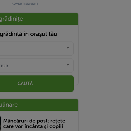
grădinițe
grădință în orașul tău
CAUTĂ
ulinare
Mâncăruri de post: rețete
care vor încânta și copiii