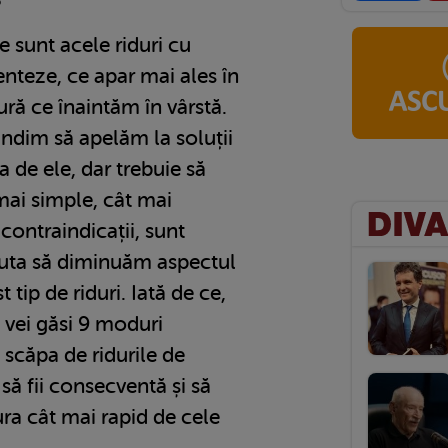
6
e sunt acele riduri cu
nteze, ce apar mai ales în
ură ce înaintăm în vârstă.
ândim să apelăm la soluții
a de ele, dar trebuie să
mai simple, cât mai
contraindicații, sunt
juta să diminuăm aspectul
 tip de riduri. Iată de ce,
, vei găsi 9 moduri
 scăpa de ridurile de
 să fii consecventă și să
ura cât mai rapid de cele