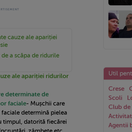
te cauze ale apariției
sie
de a scăpa de ridurile
Util pen
ze ale apariției ridurilor
Crese
G
re determinate de
Scoli
L
or faciale
- Mușchii care
Club de 
 faciale determină pielea
Activitat
 timpul, datorită fiecărei
Agentii
încruntări, zâmbete etc.,