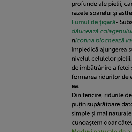
profunde ale pielii, c
razele soarelui și astfe
Fumul de țigară
- Subs
dăunează colagenului ș
n
icotina blochează v
împiedică ajungerea su
nivelul celulelor pieli
de îmbătrânire a feței 
formarea ridurilor de e
ea.
Din fericire, ridurile 
puțin supărătoare dat
simple și mai naturale 
cunoaștem doar câteva
Moduri naturale de a 