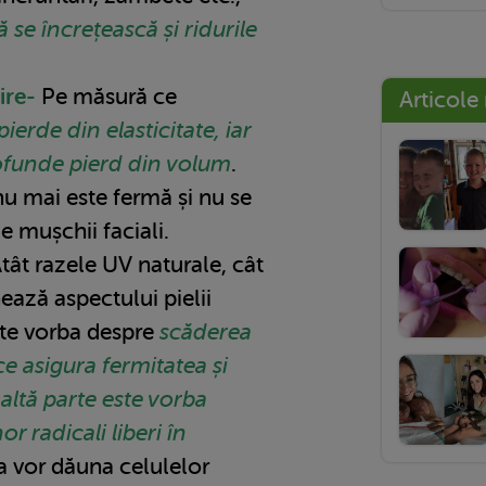
 se încrețească și ridurile
ire-
Pe măsură ce
Articole
 pierde din elasticitate, iar
rofunde pierd din volum
.
u mai este fermă și nu se
e mușchii faciali.
Atât razele UV naturale, cât
nează aspectului pielii
este vorba despre
scăderea
ce asigura fermitatea și
e altă parte este vorba
 radicali liberi în
ia vor dăuna celulelor