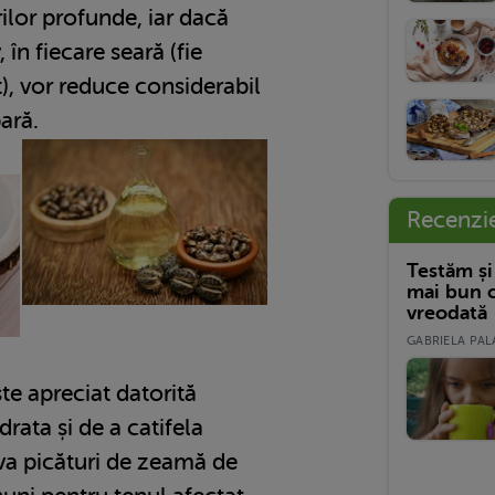
ilor profunde, iar dacă
 în fiecare seară (fie
), vor reduce considerabil
ară.
Recenzi
Testăm și
mai bun c
vreodată
GABRIELA PALA
ste apreciat datorită
drata și de a catifela
eva picături de zeamă de