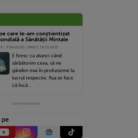
 pe care le-am conștientizat
ondială a Sănătății Mintale
 - PSIHOLOG | MARŢI, 10.10.2023
E firesc ca atunci când
sărbătorim ceva, să ne
gândim mai în profunzime la
lucrul respectiv. Așa se face
că încă...
 pe