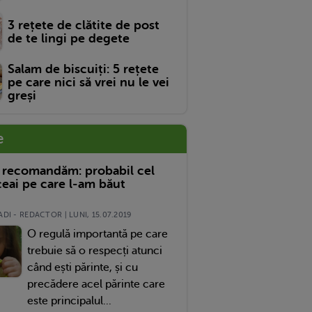
3 rețete de clătite de post
de te lingi pe degete
Salam de biscuiți: 5 rețete
pe care nici să vrei nu le vei
greși
e
 recomandăm: probabil cel
eai pe care l-am băut
DI - REDACTOR | LUNI, 15.07.2019
O regulă importantă pe care
trebuie să o respecți atunci
când ești părinte, și cu
precădere acel părinte care
este principalul...