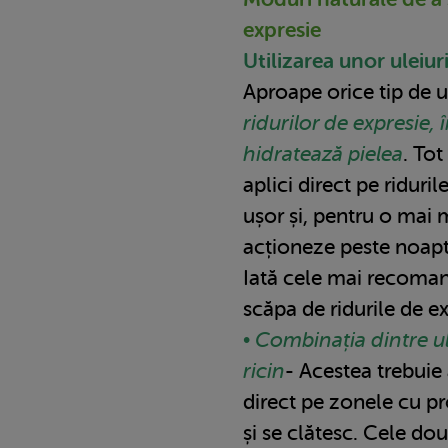
expresie
Utilizarea unor uleiur
Aproape orice tip de ul
ridurilor de expresie, 
hidratează pielea
. Tot
aplici direct pe riduri
ușor și, pentru o mai m
acționeze peste noapt
Iată cele mai recoman
scăpa de ridurile de ex
• Combinația dintre ul
ricin
- Acestea trebuie
direct pe zonele cu 
și se clătesc. Cele dou