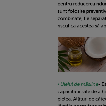
pentru reducerea ridur
sunt folosite preventiv,
combinate, fie separat
riscul ca acestea să ap
• Uleiul de măsline
- E
capacității sale de a hi
pielea. Alături de cât