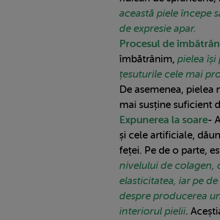
această piele începe să
de expresie apar.
Procesul de îmbătrân
îmbătrânim,
pielea își
țesuturile cele mai p
De asemenea, pielea n
mai susține suficient d
Expunerea la soare
- 
și cele artificiale, dău
feței. Pe de o parte, 
nivelului de colagen, 
elasticitatea, iar pe d
despre producerea unor
interiorul pielii
. Aceșt