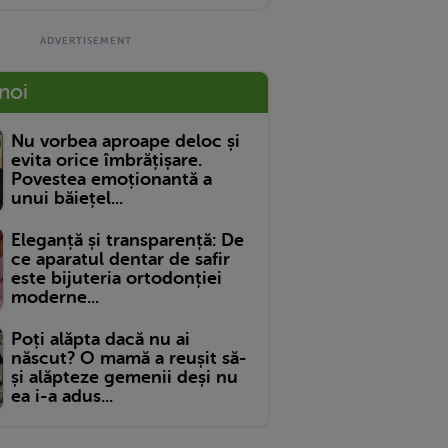
 noi
Nu vorbea aproape deloc și
evita orice îmbrățișare.
Povestea emoționantă a
unui băiețel...
Eleganță și transparență: De
ce aparatul dentar de safir
este bijuteria ortodonției
moderne...
Poți alăpta dacă nu ai
născut? O mamă a reușit să-
și alăpteze gemenii deși nu
ea i-a adus...