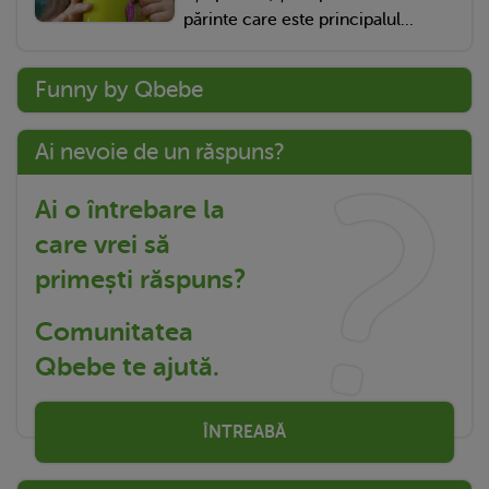
părinte care este principalul...
Funny by Qbebe
Ai nevoie de un răspuns?
Ai o întrebare la
care vrei să
primești răspuns?
Comunitatea
Qbebe te ajută.
ÎNTREABĂ