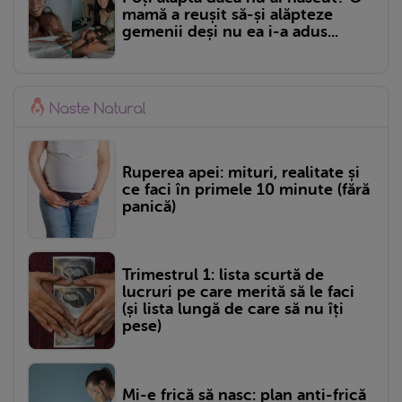
mamă a reușit să-și alăpteze
gemenii deși nu ea i-a adus...
Ruperea apei: mituri, realitate și
ce faci în primele 10 minute (fără
panică)
Trimestrul 1: lista scurtă de
lucruri pe care merită să le faci
(și lista lungă de care să nu îți
pese)
Mi-e frică să nasc: plan anti-frică