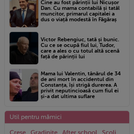
Cine au fost părinții lui Nicușor
Dan. Cu mama contabilă și tatăl
muncitor, primarul capitalei a
dus o viață modestă în Făgăraș
Victor Rebengiuc, tată și bunic.
Cu ce se ocupă fiul lui, Tudor,
care a ales o cu totul altă scenă
față de părinții lui
Mama lui Valentin, tânărul de 34
de ani mort în accidentul din
Constanța, își strigă durerea. A
privit neputincioasă cum fiul ei
și-a dat ultima suflare
Util pentru mămici
Crese
Gradinite
After school
Scoli