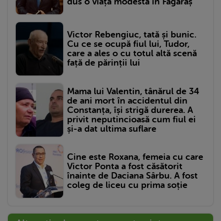
dus o viață modestă în Făgăraș
Victor Rebengiuc, tată și bunic.
Cu ce se ocupă fiul lui, Tudor,
care a ales o cu totul altă scenă
față de părinții lui
Mama lui Valentin, tânărul de 34
de ani mort în accidentul din
Constanța, își strigă durerea. A
privit neputincioasă cum fiul ei
și-a dat ultima suflare
Cine este Roxana, femeia cu care
Victor Ponta a fost căsătorit
înainte de Daciana Sârbu. A fost
coleg de liceu cu prima soție