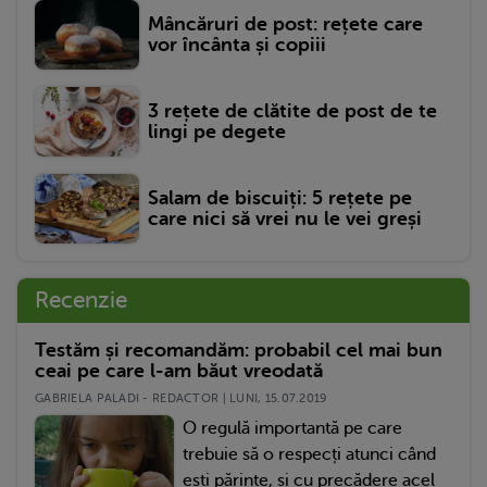
Mâncăruri de post: rețete care
vor încânta și copiii
3 rețete de clătite de post de te
lingi pe degete
Salam de biscuiți: 5 rețete pe
care nici să vrei nu le vei greși
Recenzie
Testăm și recomandăm: probabil cel mai bun
ceai pe care l-am băut vreodată
GABRIELA PALADI - REDACTOR | LUNI, 15.07.2019
O regulă importantă pe care
trebuie să o respecți atunci când
ești părinte, și cu precădere acel