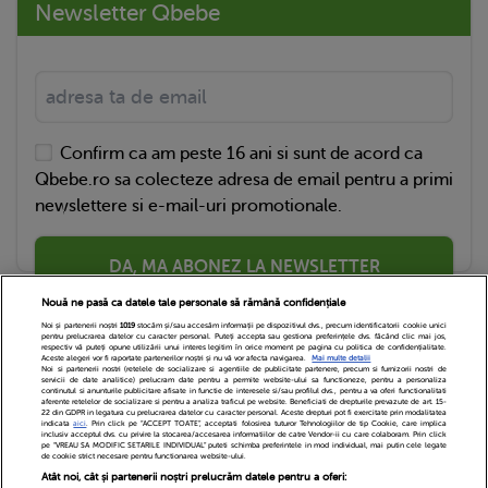
Newsletter Qbebe
Confirm ca am peste 16 ani si sunt de acord ca
Qbebe.ro sa colecteze adresa de email pentru a primi
newslettere si e-mail-uri promotionale.
DA, MA ABONEZ LA NEWSLETTER
Nouă ne pasă ca datele tale personale să rămână confidențiale
Noi și partenerii noștri
1019
stocăm și/sau accesăm informații pe dispozitivul dvs., precum identificatorii cookie unici
pentru prelucrarea datelor cu caracter personal. Puteți accepta sau gestiona preferințele dvs. făcând clic mai jos,
respectiv vă puteți opune utilizării unui interes legitim în orice moment pe pagina cu politica de confidențialitate.
Aceste alegeri vor fi raportate partenerilor noștri și nu vă vor afecta navigarea.
Mai multe detalii
Noi si partenerii nostri (retelele de socializare si agentiile de publicitate partenere, precum si furnizorii nostri de
servicii de date analitice) prelucram date pentru a permite website-ului sa functioneze, pentru a personaliza
continutul si anunturile publicitare afisate in functie de interesele si/sau profilul dvs., pentru a va oferi functionalitati
aferente retelelor de socializare si pentru a analiza traficul pe website. Beneficiati de drepturile prevazute de art. 15-
22 din GDPR in legatura cu prelucrarea datelor cu caracter personal. Aceste drepturi pot fi exercitate prin modalitatea
indicata
aici
. Prin click pe “ACCEPT TOATE”, acceptati folosirea tuturor Tehnologiilor de tip Cookie, care implica
inclusiv acceptul dvs. cu privire la stocarea/accesarea informatiilor de catre Vendor-ii cu care colaboram. Prin click
Echipa Editoriala
Newsletter
Contact
pe “VREAU SA MODIFIC SETARILE INDIVIDUAL” puteti schimba preferintele in mod individual, mai putin cele legate
de cookie strict necesare pentru functionarea website-ului.
Atât noi, cât și partenerii noștri prelucrăm datele pentru a oferi:
Cariere
Cookies
Politica de confidentialitate