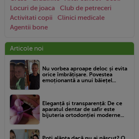
Locuri de joaca
Club de petreceri
Activitati copii
Clinici medicale
Agentii bone
Articole noi
Nu vorbea aproape deloc și evita
orice îmbrățișare. Povestea
emoționantă a unui băiețel...
Eleganță și transparență: De ce
aparatul dentar de safir este
bijuteria ortodonției moderne...
Poți alăpta dacă nu ai născut? O