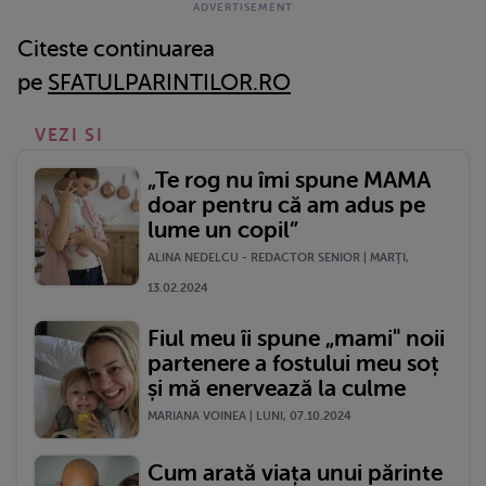
Citeste continuarea
pe
SFATULPARINTILOR.RO
VEZI SI
„Te rog nu îmi spune MAMA
doar pentru că am adus pe
lume un copil”
ALINA NEDELCU - REDACTOR SENIOR | MARŢI,
13.02.2024
Fiul meu îi spune „mami" noii
partenere a fostului meu soț
și mă enervează la culme
MARIANA VOINEA | LUNI, 07.10.2024
Cum arată viața unui părinte