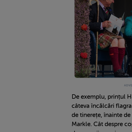
De exemplu, prințul H
câteva încălcări flagran
de tinerețe, înainte d
Markle. Cât despre copi