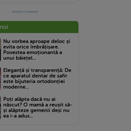
 noi
Nu vorbea aproape deloc și
evita orice îmbrățișare.
Povestea emoționantă a
unui băiețel...
Eleganță și transparență: De
ce aparatul dentar de safir
este bijuteria ortodonției
moderne...
Poți alăpta dacă nu ai
născut? O mamă a reușit să-
și alăpteze gemenii deși nu
ea i-a adus...