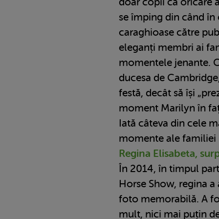
doar copii ca oricare al
se împing din când în 
caraghioase către publ
eleganți membri ai fam
momentele jenante. Ce
ducesa de Cambridge, 
festă, decât să își „pre
moment Marilyn în fa
Iată câteva din cele m
momente ale familiei 
Regina Elisabeta, sur
În 2014, în timpul par
Horse Show, regina a 
foto memorabilă. A fos
mult, nici mai puțin d