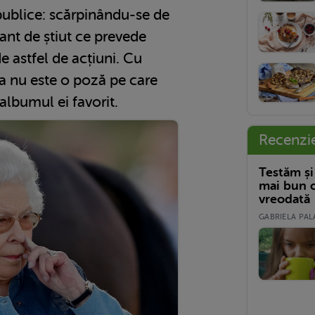
publice: scărpinându-se de
esant de știut ce prevede
e astfel de acțiuni. Cu
ta nu este o poză pe care
albumul ei favorit.
Recenzi
Testăm și
mai bun c
vreodată
GABRIELA PALA