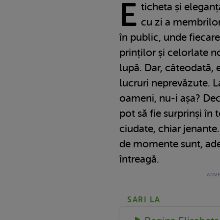
E
ticheta și eleganț
cu zi a membrilor
în public, unde fiecar
prinților și celorlate 
lupă. Dar, câteodată, 
lucruri neprevăzute. L
oameni, nu-i așa? Deci
pot să fie surprinși î
ciudate, chiar jenante.
de momente sunt, ade
întreagă.
SARI LA