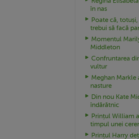
Regina Elisabeta
în nas
Poate că, totuși,
trebui să facă pa
Momentul Marilyn
Middleton
Confruntarea dint
vultur
Meghan Markle a 
nasture
Din nou Kate Mid
îndărătnic
Prințul William 
timpul unei cere
Prințul Harry deț