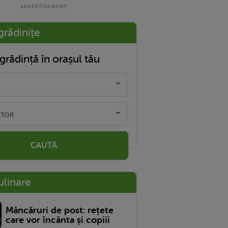
grădinițe
grădință în orașul tău
CAUTĂ
ulinare
Mâncăruri de post: rețete
care vor încânta și copiii