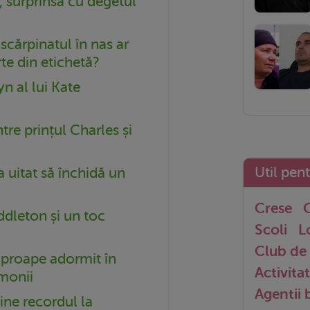
, surprinsă cu degetul
 scărpinatul în nas ar
rte din etichetă?
 al lui Kate
re prințul Charles și
Util pen
uitat să închidă un
Crese
G
dleton și un toc
Scoli
L
Club de 
aproape adormit în
Activitat
monii
Agentii
ine recordul la