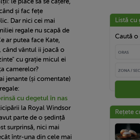
ții: le place să se cațere,
când și fac fețe
Listă cu 
ic. Dar nici cei mai
iliei regale nu scapă de
Caută o 
 ar putea face Kate,
când vântul ii joacă o
zinte" cu grație micul ei
ța camerelor?
ai jenante (și comentate)
regale:
prinsă cu degetul în nas
ticipării la Royal Windsor
Rețete c
avut parte de o ședință
t surprinsă, nici mai
ecât într-una din cele mai