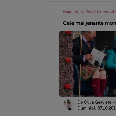
Home
›
Mama
›
Moda Si Mondenitati
Cele mai jenante mome
De
Otilia Geavlete -
Duminică, 07.10.20