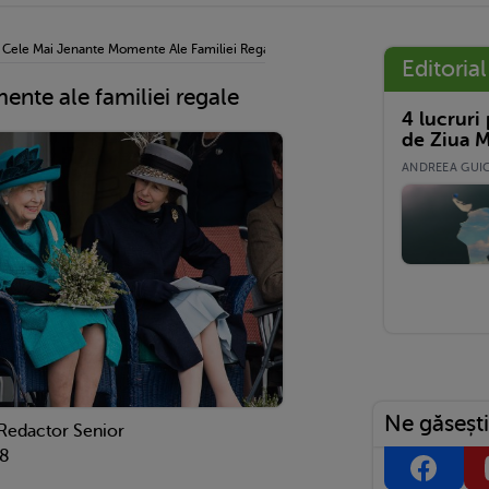
›
Cele Mai Jenante Momente Ale Familiei Regale
Editorial
nte ale familiei regale
4 lucruri
de Ziua M
ANDREEA GUICĂ
Ne găsești
 Redactor Senior
18