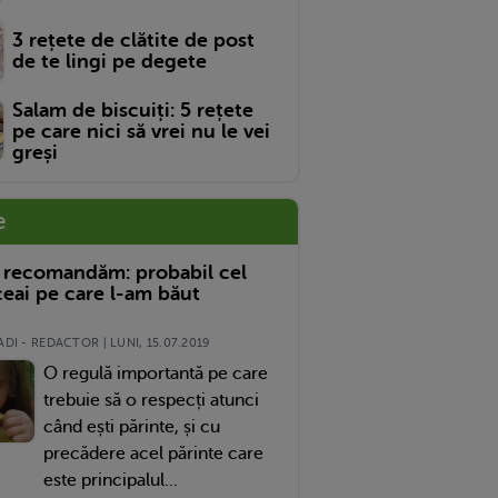
3 rețete de clătite de post
de te lingi pe degete
Salam de biscuiți: 5 rețete
pe care nici să vrei nu le vei
greși
e
 recomandăm: probabil cel
eai pe care l-am băut
DI - REDACTOR | LUNI, 15.07.2019
O regulă importantă pe care
trebuie să o respecți atunci
când ești părinte, și cu
precădere acel părinte care
este principalul...