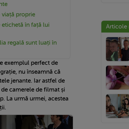
nte
 viață proprie
etichetă în față lui
Articole
lia regală sunt luați în
te exemplul perfect de
i grație, nu înseamnă că
le jenante. Iar astfel de
de camerele de filmat și
ip. La urmă urmei, acestea
ii.