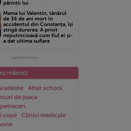
părinții lui
Mama lui Valentin, tânărul
de 34 de ani mort în
accidentul din Constanța, își
strigă durerea. A privit
neputincioasă cum fiul ei și-
a dat ultima suflare
tru mămici
radinite
After school
ocuri de joaca
petreceri
i copii
Clinici medicale
 bone