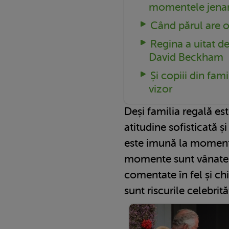
momentele jena
Când părul are o
Regina a uitat de 
David Beckham
Și copiii din fami
vizor
Deși familia regală es
atitudine sofisticată ș
este imună la momente
momente sunt vânate 
comentate în fel și ch
sunt riscurile celebrităț