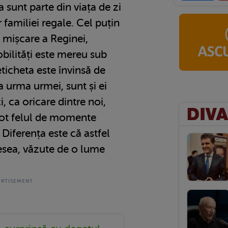
a sunt parte din viața de zi
 familiei regale. Cel puțin
e mișcare a Reginei,
nobilități este mereu sub
eticheta este învinsă de
a urma urmei, sunt și ei
, ca oricare dintre noi,
n tot felul de momente
 Diferența este că astfel
sea, văzute de o lume