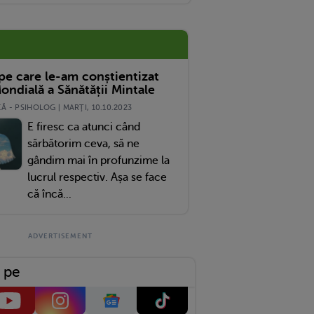
 pe care le-am conștientizat
ondială a Sănătății Mintale
 - PSIHOLOG | MARŢI, 10.10.2023
E firesc ca atunci când
sărbătorim ceva, să ne
gândim mai în profunzime la
lucrul respectiv. Așa se face
că încă...
 pe