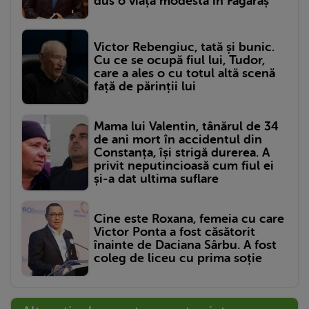
dus o viață modestă în Făgăraș
Victor Rebengiuc, tată și bunic.
Cu ce se ocupă fiul lui, Tudor,
care a ales o cu totul altă scenă
față de părinții lui
Mama lui Valentin, tânărul de 34
de ani mort în accidentul din
Constanța, își strigă durerea. A
privit neputincioasă cum fiul ei
și-a dat ultima suflare
Cine este Roxana, femeia cu care
Victor Ponta a fost căsătorit
înainte de Daciana Sârbu. A fost
coleg de liceu cu prima soție