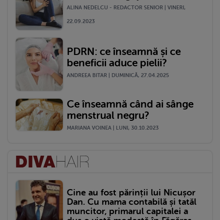
ALINA NEDELCU - REDACTOR SENIOR | VINERI,
22.09.2023
PDRN: ce înseamnă și ce
beneficii aduce pielii?
ANDREEA BITAR | DUMINICĂ, 27.04.2025
Ce înseamnă când ai sânge
menstrual negru?
MARIANA VOINEA | LUNI, 30.10.2023
Cine au fost părinții lui Nicușor
Dan. Cu mama contabilă și tatăl
muncitor, primarul capitalei a