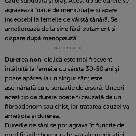
către subțioară și braț. Acest tip de durere se
agravează înaite de menstruație și apare
îndeosebi la femeile de vârstă tânără. Se
ameliorează de la sine fără tratament și
dispare după menopauză.
Durerea non-ciclică
este mai frecvent
întâlnită la femeile cu vârsta 30-50 ani și
poate apărea la un singur sân; este
asemănată cu o senzație de arsură. Uneori
acest tip de durere poate fi cauzată de un
fibroadenom sau chist, iar tratarea cauzei va
ameliora și durerea.
Durerile de sâni se pot agrava în funcție de
modificările hormonale sau ale medicației