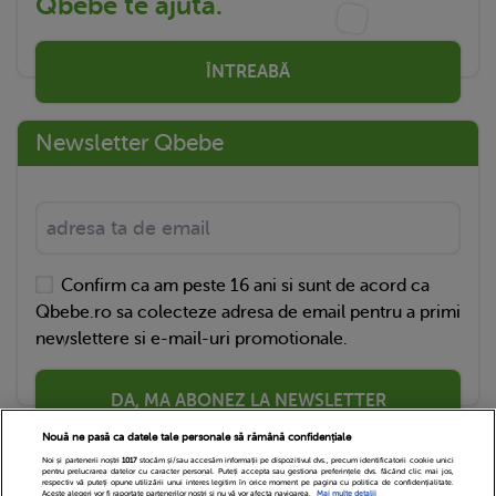
Qbebe te ajută.
ÎNTREABĂ
Newsletter Qbebe
Confirm ca am peste 16 ani si sunt de acord ca
Qbebe.ro sa colecteze adresa de email pentru a primi
newslettere si e-mail-uri promotionale.
DA, MA ABONEZ LA NEWSLETTER
Nouă ne pasă ca datele tale personale să rămână confidențiale
Noi și partenerii noștri
1017
stocăm și/sau accesăm informații pe dispozitivul dvs., precum identificatorii cookie unici
pentru prelucrarea datelor cu caracter personal. Puteți accepta sau gestiona preferințele dvs. făcând clic mai jos,
respectiv vă puteți opune utilizării unui interes legitim în orice moment pe pagina cu politica de confidențialitate.
Aceste alegeri vor fi raportate partenerilor noștri și nu vă vor afecta navigarea.
Mai multe detalii