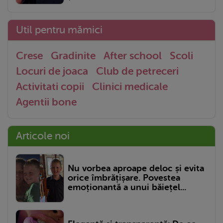
Util pentru mămici
Crese
Gradinite
After school
Scoli
Locuri de joaca
Club de petreceri
Activitati copii
Clinici medicale
Agentii bone
Articole noi
Nu vorbea aproape deloc și evita
orice îmbrățișare. Povestea
emoționantă a unui băiețel...