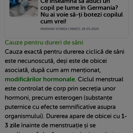
Ce înseamnă să aduci un
copil pe lume în Germania?
Nu ai voie să-ți botezi copilul
cum vrei!
MARIANA VOINEA | MARŢI, 28.05.2024
Cauze pentru dureri de sâni
Cauza exactă pentru durerea ciclică de sâni
este necunoscută, deși este de obicei
asociată, după cum am menționat,
modificărilor hormonale.
Ciclul menstrual
este controlat de corp prin secreția unor
hormoni, precum esterogen (substanțe
puternice cu efecte semnificative asupra
organismului). Durerea apare de obicei cu
1-
3 zile
înainte de menstruație și se