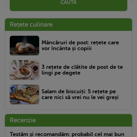
CAUTĂ
Rețete culinare
Mâncăruri de post: rețete care
vor încânta și copiii
3 rețete de clătite de post de te
lingi pe degete
Salam de biscuiți: 5 rețete pe
care nici să vrei nu le vei greși
Recenzie
Testăm și recomandăm: probabil cel mai bun