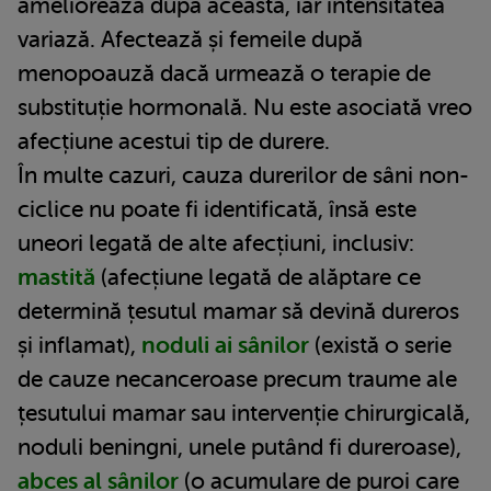
ameliorează după aceasta, iar intensitatea
variază. Afectează și femeile după
menopoauză dacă urmează o terapie de
substituție hormonală. Nu este asociată vreo
afecțiune acestui tip de durere.
În multe cazuri, cauza durerilor de sâni non-
ciclice nu poate fi identificată, însă este
uneori legată de alte afecțiuni, inclusiv:
mastită
(afecțiune legată de alăptare ce
determină țesutul mamar să devină dureros
și inflamat),
noduli ai sânilor
(există o serie
de cauze necanceroase precum traume ale
țesutului mamar sau intervenție chirurgicală,
noduli beningni, unele putând fi dureroase),
abces al sânilor
(o acumulare de puroi care