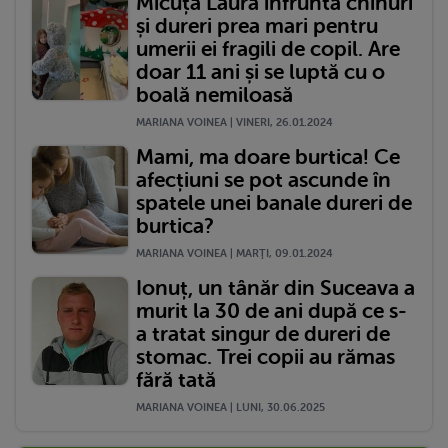
Micuța Laura înfruntă chinuri
și dureri prea mari pentru
umerii ei fragili de copil. Are
doar 11 ani și se luptă cu o
boală nemiloasă
MARIANA VOINEA | VINERI, 26.01.2024
Mami, ma doare burtica! Ce
afecțiuni se pot ascunde în
spatele unei banale dureri de
burtica?
MARIANA VOINEA | MARŢI, 09.01.2024
Ionuț, un tânăr din Suceava a
murit la 30 de ani după ce s-
a tratat singur de dureri de
stomac. Trei copii au rămas
fără tată
MARIANA VOINEA | LUNI, 30.06.2025