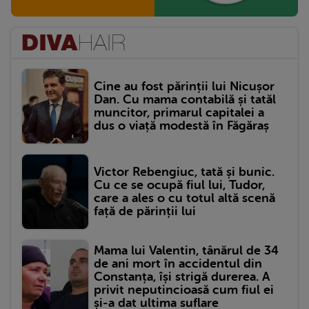
Cine au fost părinții lui Nicușor
Dan. Cu mama contabilă și tatăl
muncitor, primarul capitalei a
dus o viață modestă în Făgăraș
Victor Rebengiuc, tată și bunic.
Cu ce se ocupă fiul lui, Tudor,
care a ales o cu totul altă scenă
față de părinții lui
Mama lui Valentin, tânărul de 34
de ani mort în accidentul din
Constanța, își strigă durerea. A
privit neputincioasă cum fiul ei
și-a dat ultima suflare