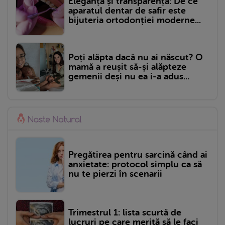
Eleganță și transparență: De ce
aparatul dentar de safir este
bijuteria ortodonției moderne...
Poți alăpta dacă nu ai născut? O
mamă a reușit să-și alăpteze
gemenii deși nu ea i-a adus...
Pregătirea pentru sarcină când ai
anxietate: protocol simplu ca să
nu te pierzi în scenarii
Trimestrul 1: lista scurtă de
lucruri pe care merită să le faci