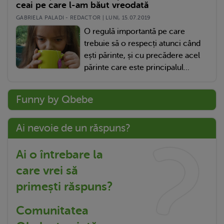
ceai pe care l-am băut vreodată
GABRIELA PALADI - REDACTOR | LUNI, 15.07.2019
O regulă importantă pe care
trebuie să o respecți atunci când
ești părinte, și cu precădere acel
părinte care este principalul...
Funny by Qbebe
Ai nevoie de un răspuns?
Ai o întrebare la
care vrei să
primești răspuns?
Comunitatea