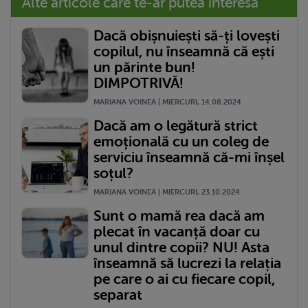
Alte articole care te-ar putea interesa
Dacă obișnuiești să-ți lovești
copilul, nu înseamnă că ești
un părinte bun!
DIMPOTRIVĂ!
MARIANA VOINEA | MIERCURI, 14.08.2024
Dacă am o legătură strict
emoțională cu un coleg de
serviciu înseamnă că-mi înșel
soțul?
MARIANA VOINEA | MIERCURI, 23.10.2024
Sunt o mamă rea dacă am
plecat în vacanță doar cu
unul dintre copii? NU! Asta
înseamnă să lucrezi la relația
pe care o ai cu fiecare copil,
separat