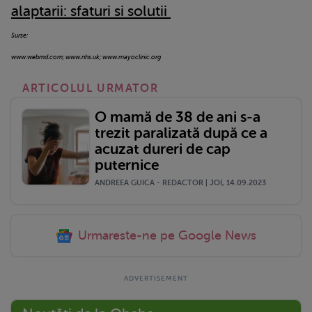
alaptarii: sfaturi si solutii
Surse:
www.webmd.com; www.nhs.uk; www.mayoclinic.org
ARTICOLUL URMATOR
O mamă de 38 de ani s-a
trezit paralizată după ce a
acuzat dureri de cap
puternice
ANDREEA GUICA - REDACTOR | JOI, 14.09.2023
Urmareste-ne pe Google News