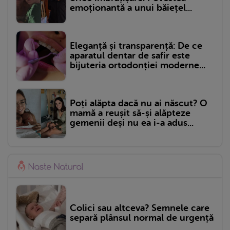
emoționantă a unui băiețel...
Eleganță și transparență: De ce
aparatul dentar de safir este
bijuteria ortodonției moderne...
Poți alăpta dacă nu ai născut? O
mamă a reușit să-și alăpteze
gemenii deși nu ea i-a adus...
Colici sau altceva? Semnele care
separă plânsul normal de urgență