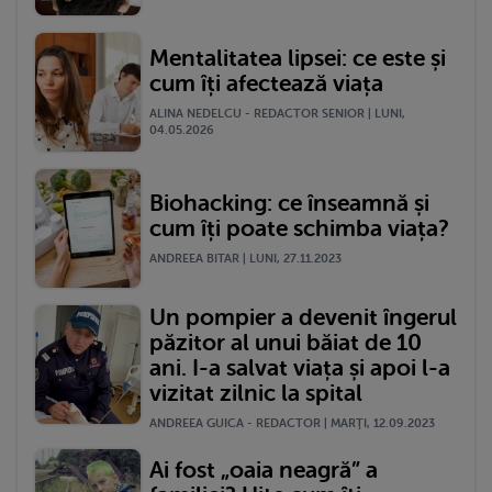
Mentalitatea lipsei: ce este și
cum îți afectează viața
ALINA NEDELCU - REDACTOR SENIOR | LUNI,
04.05.2026
Biohacking: ce înseamnă și
cum îți poate schimba viața?
ANDREEA BITAR | LUNI, 27.11.2023
Un pompier a devenit îngerul
păzitor al unui băiat de 10
ani. I-a salvat viața și apoi l-a
vizitat zilnic la spital
ANDREEA GUICA - REDACTOR | MARŢI, 12.09.2023
Ai fost „oaia neagră” a