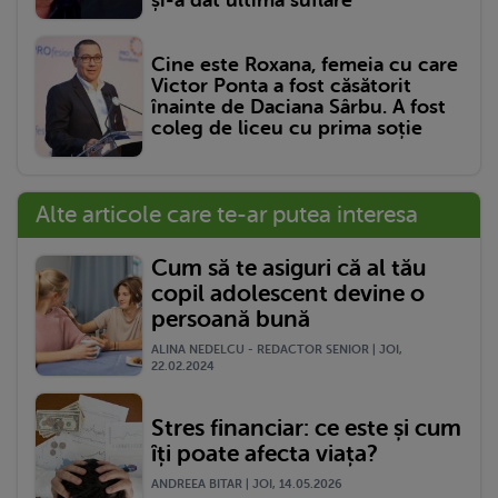
și-a dat ultima suflare
Cine este Roxana, femeia cu care
Victor Ponta a fost căsătorit
înainte de Daciana Sârbu. A fost
coleg de liceu cu prima soție
Alte articole care te-ar putea interesa
Cum să te asiguri că al tău
copil adolescent devine o
persoană bună
ALINA NEDELCU - REDACTOR SENIOR | JOI,
22.02.2024
Stres financiar: ce este și cum
îți poate afecta viața?
ANDREEA BITAR | JOI, 14.05.2026