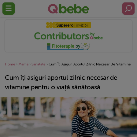
Home
›
Mama
›
Sanatate
›
Cum Îți Asiguri Aportul Zilnic Necesar De Vitamine Pe
Cum îți asiguri aportul zilnic necesar de
vitamine pentru o viață sănătoasă