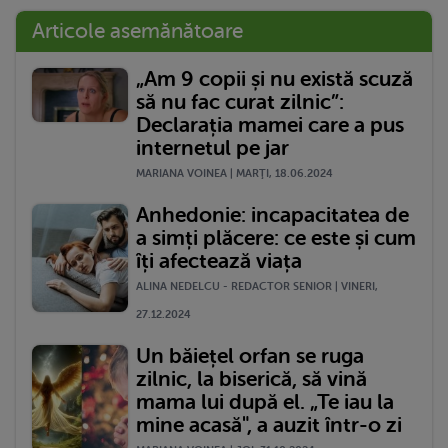
Articole asemănătoare
„Am 9 copii și nu există scuză
să nu fac curat zilnic”:
Declarația mamei care a pus
internetul pe jar
MARIANA VOINEA | MARŢI, 18.06.2024
Anhedonie: incapacitatea de
a simți plăcere: ce este și cum
îți afectează viața
ALINA NEDELCU - REDACTOR SENIOR | VINERI,
27.12.2024
Un băiețel orfan se ruga
zilnic, la biserică, să vină
mama lui după el. „Te iau la
mine acasă", a auzit într-o zi