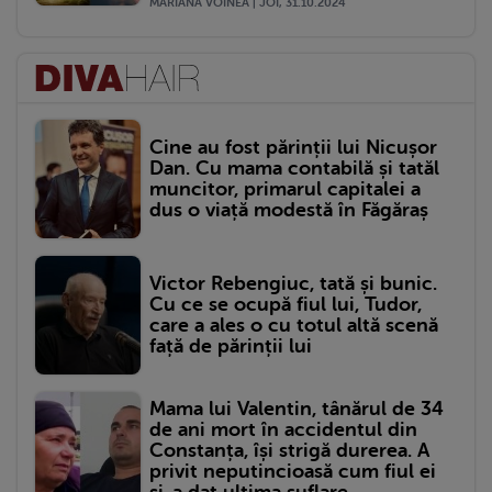
MARIANA VOINEA | JOI, 31.10.2024
Cine au fost părinții lui Nicușor
Dan. Cu mama contabilă și tatăl
muncitor, primarul capitalei a
dus o viață modestă în Făgăraș
Victor Rebengiuc, tată și bunic.
Cu ce se ocupă fiul lui, Tudor,
care a ales o cu totul altă scenă
față de părinții lui
Mama lui Valentin, tânărul de 34
de ani mort în accidentul din
Constanța, își strigă durerea. A
privit neputincioasă cum fiul ei