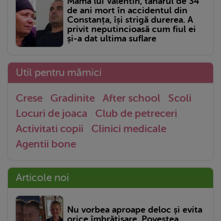
Mama lui Valentin, tânărul de 34
de ani mort în accidentul din
Constanța, își strigă durerea. A
privit neputincioasă cum fiul ei
și-a dat ultima suflare
Util pentru mămici
Crese
Gradinite
After school
Scoli
Locuri de joaca
Club de petreceri
Activitati copii
Clinici medicale
Agentii bone
Articole noi
Nu vorbea aproape deloc și evita
orice îmbrățișare. Povestea