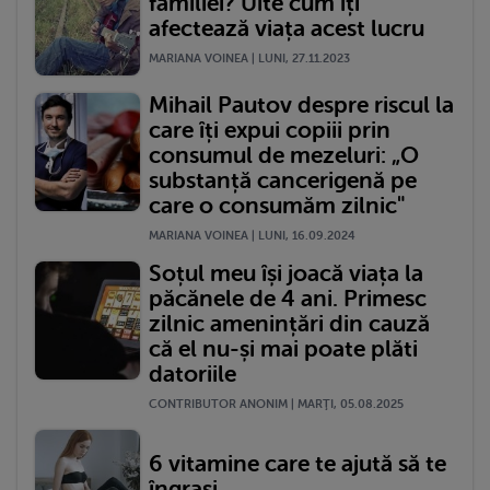
familiei? Uite cum îți
afectează viața acest lucru
MARIANA VOINEA | LUNI, 27.11.2023
Mihail Pautov despre riscul la
care îți expui copiii prin
consumul de mezeluri: „O
substanță cancerigenă pe
care o consumăm zilnic"
MARIANA VOINEA | LUNI, 16.09.2024
Soțul meu își joacă viața la
păcănele de 4 ani. Primesc
zilnic amenințări din cauză
că el nu-și mai poate plăti
datoriile
CONTRIBUTOR ANONIM | MARŢI, 05.08.2025
6 vitamine care te ajută să te
îngrași