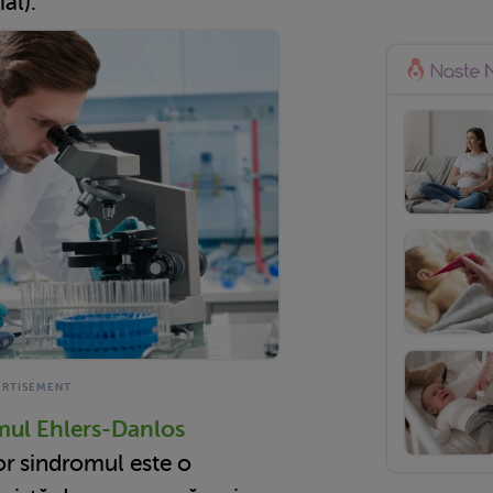
al).
mul Ehlers-Danlos
or sindromul este o