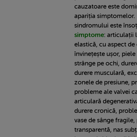
cauzatoare este domi
apariția simptomelor.
sindromului este înso
simptome
: articulați
elastică, cu aspect de c
învinețește ușor, piel
strânge pe ochi, dure
durere musculară, ex
zonele de presiune, p
probleme ale valvei c
articulară degenerativ
durere cronică, proble
vase de sânge fragile, 
transparentă, nas subț