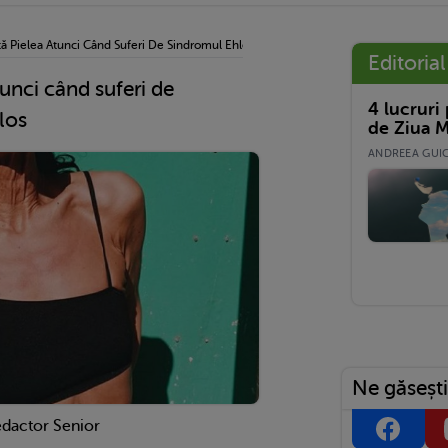
tă Pielea Atunci Când Suferi De Sindromul Ehlers-Danlos
Editorial
tunci când suferi de
4 lucruri
los
de Ziua M
ANDREEA GUICĂ
Ne găsești
edactor Senior