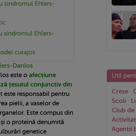
 sindromul Ehlers-
ic
u sindromul Ehlers-
odel curajos
lers-Danlos
los este o
afecțiune
Util pen
ază țesutul conjunctiv din
Crese
G
ut este responsabil pentru
Scoli
L
ea pielii, a vaselor de
Club de 
organelor. Este compus din
Activitat
s și o proteină denumită
Agentii
ulburări genetice