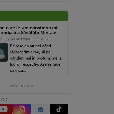
 pe care le-am conștientizat
ondială a Sănătății Mintale
 - PSIHOLOG | MARŢI, 10.10.2023
E firesc ca atunci când
sărbătorim ceva, să ne
gândim mai în profunzime la
lucrul respectiv. Așa se face
că încă...
 pe