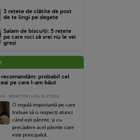
3 rețete de clătite de post
de te lingi pe degete
Salam de biscuiți: 5 rețete
pe care nici să vrei nu le vei
greși
e
 recomandăm: probabil cel
eai pe care l-am băut
DI - REDACTOR | LUNI, 15.07.2019
O regulă importantă pe care
trebuie să o respecți atunci
când ești părinte, și cu
precădere acel părinte care
este principalul...