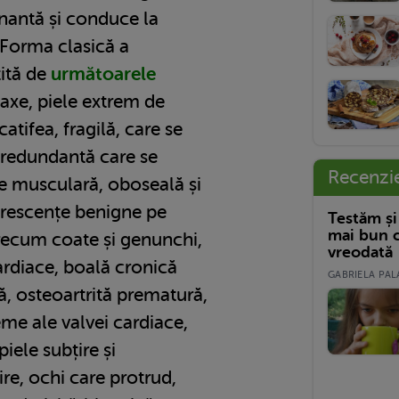
nantă și conduce la
 Forma clasică a
țită de
următoarele
i laxe, piele extrem de
atifea, fragilă, care se
e redundantă care se
Recenzi
re musculară, oboseală și
crescențe benigne pe
Testăm și
mai bun c
recum coate și genunchi,
vreodată
ardiace, boală cronică
GABRIELA PALA
ă, osteoartrită prematură,
me ale valvei cardiace,
piele subțire și
ire, ochi care protrud,