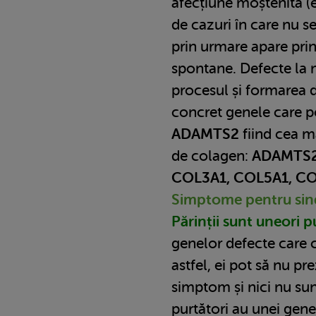
afecțiune moștenită (
de cazuri în care nu s
prin urmare apare prin
spontane. Defecte la n
procesul și formarea 
concret genele care p
ADAMTS2
fiind cea m
de colagen:
ADAMTS2
COL3A1, COL5A1, CO
Simptome pentru sin
Părinții sunt uneori pu
genelor defecte care
astfel, ei pot să nu pr
simptom și nici nu sun
purtători au unei gene