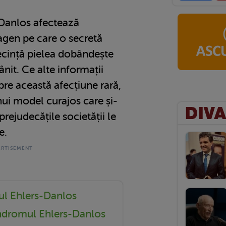
Danlos afectează
agen pe care o secretă
ecință pielea dobândește
nit. Ce alte informații
pre această afecțiune rară,
ui model curajos care și-
rejudecățile societății le
e.
ul Ehlers-Danlos
ndromul Ehlers-Danlos