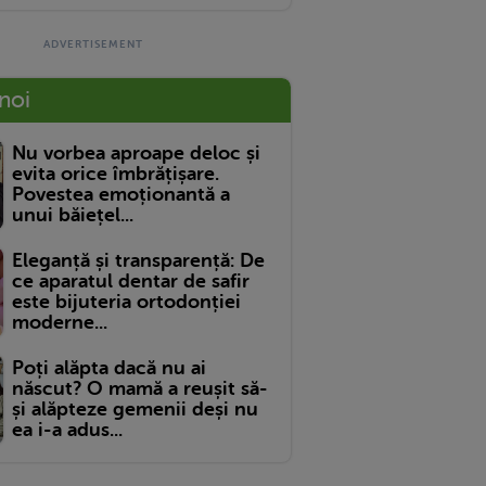
 noi
Nu vorbea aproape deloc și
evita orice îmbrățișare.
Povestea emoționantă a
unui băiețel...
Eleganță și transparență: De
ce aparatul dentar de safir
este bijuteria ortodonției
moderne...
Poți alăpta dacă nu ai
născut? O mamă a reușit să-
și alăpteze gemenii deși nu
ea i-a adus...