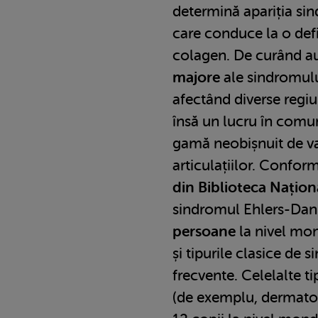
determină apariția si
care conduce la o defi
colagen. De curând au
majore
ale sindromului
afectând diverse regiu
însă un lucru în comu
gamă neobișnuit de va
articulațiilor. Confor
din Biblioteca Națio
sindromul Ehlers-Dan
persoane
la nivel mon
și tipurile clasice de 
frecvente. Celelalte ti
(de exemplu, dermato