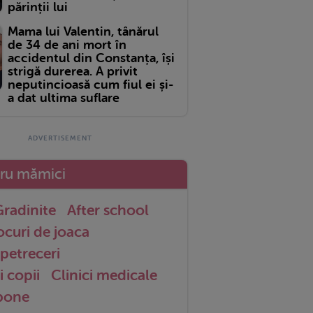
părinții lui
Mama lui Valentin, tânărul
de 34 de ani mort în
accidentul din Constanța, își
strigă durerea. A privit
neputincioasă cum fiul ei și-
a dat ultima suflare
tru mămici
radinite
After school
ocuri de joaca
petreceri
i copii
Clinici medicale
 bone