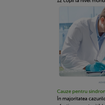
12 copii la nivel mondi
Cauze pentru sindro
În majoritatea cazuril