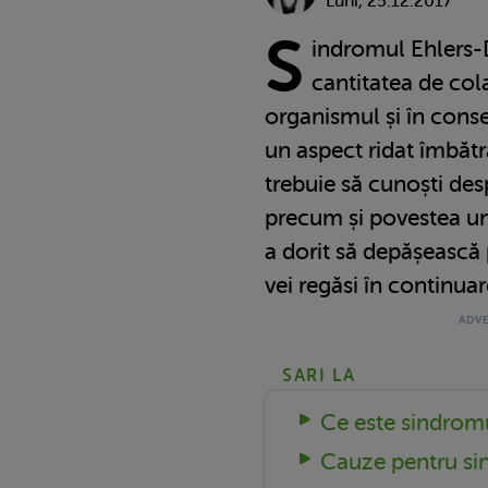
Luni, 25.12.2017
S
indromul Ehlers-
cantitatea de col
organismul și în cons
un aspect ridat îmbătrâ
trebuie să cunoști des
precum și povestea un
a dorit să depășească p
vei regăsi în continuar
SARI LA
Ce este sindrom
Cauze pentru si