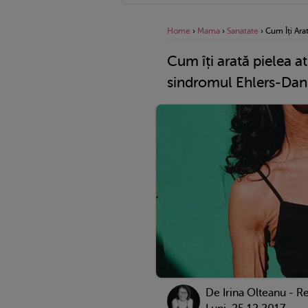
Home
›
Mama
›
Sanatate
›
Cum Îți Ara
Cum îți arată pielea a
sindromul Ehlers-Dan
De
Irina Olteanu - R