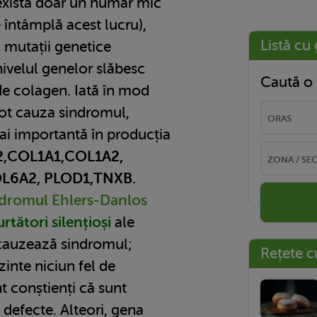
există doar un număr mic
e întâmplă acest lucru),
Listă cu 
 mutații genetice
ivelul genelor slăbesc
Caută o 
de colagen. Iată în mod
ot cauza sindromul,
ai importantă în producția
,COL1A1,COL1A2,
L6A2, PLOD1,TNXB.
dromul Ehlers-Danlos
rtători silențioși
ale
 cauzează sindromul;
Rețete c
ezinte niciun fel de
t conștienți că sunt
 defecte. Alteori, gena