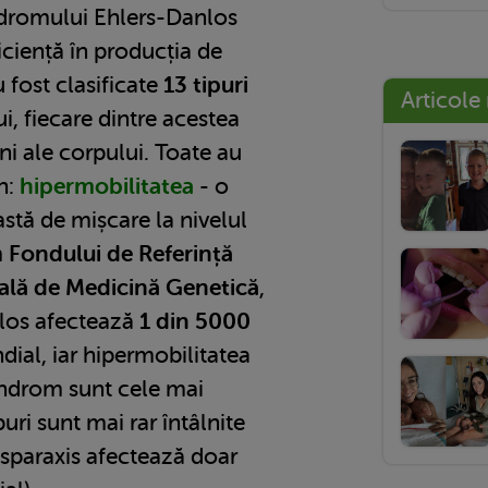
ndromului Ehlers-Danlos
ciență în producția de
 fost clasificate
13 tipuri
Articole
, fiecare dintre acestea
ni ale corpului. Toate au
n:
hipermobilitatea
- o
stă de mișcare la nivelul
m
Fondului de Referință
nală de Medicină Genetică
,
los afectează
1 din 5000
dial, iar hipermobilitatea
sindrom sunt cele mai
puri sunt mai rar întâlnite
sparaxis afectează doar