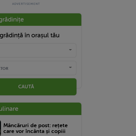
grădinițe
grădință în orașul tău
CAUTĂ
ulinare
Mâncăruri de post: rețete
care vor încânta și copiii