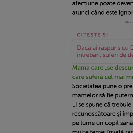
afecțiune poate deven
atunci când este ignora
Dacă ai răspuns cu D
întrebări, suferi de 
Mama care „se descurc
care suferă cel mai m
Societatea pune o pr
mamelor să fie putern
Li se spune că trebuie s
recunoscătoare și împ
pe lume un copil sănă
multe femei învață rap