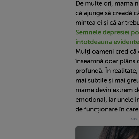
De multe ori, mama ni
că ajunge să creadă c
mintea ei și că ar treb
Semnele depresiei po
întotdeauna evident
Mulți oameni cred că 
înseamnă doar plâns co
profundă. În realitate
mai subtile și mai gre
mame devin extrem de i
emoțional, iar unele 
de funcționare în care