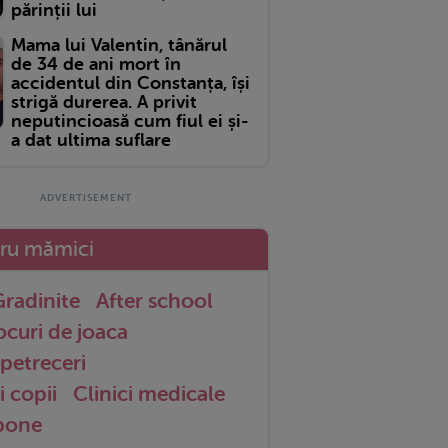
părinții lui
Mama lui Valentin, tânărul
de 34 de ani mort în
accidentul din Constanța, își
strigă durerea. A privit
neputincioasă cum fiul ei și-
a dat ultima suflare
tru mămici
radinite
After school
ocuri de joaca
petreceri
i copii
Clinici medicale
 bone