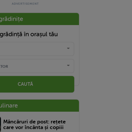
grădinițe
grădință în orașul tău
CAUTĂ
ulinare
Mâncăruri de post: rețete
care vor încânta și copiii