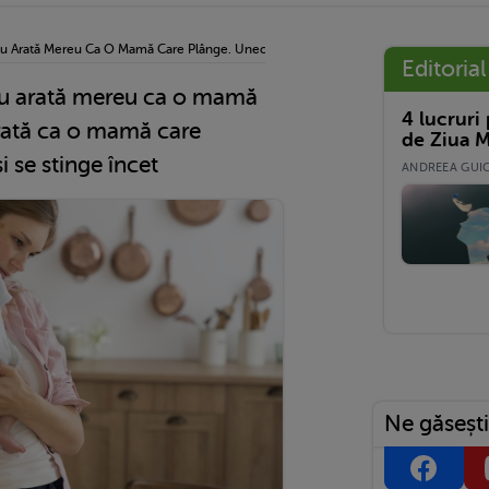
Nu Arată Mereu Ca O Mamă Care Plânge. Uneori Arată Ca O Mamă Care Funcționează P
Editorial
nu arată mereu ca o mamă
4 lucruri
rată ca o mamă care
de Ziua M
i se stinge încet
ANDREEA GUICĂ
Ne găsești