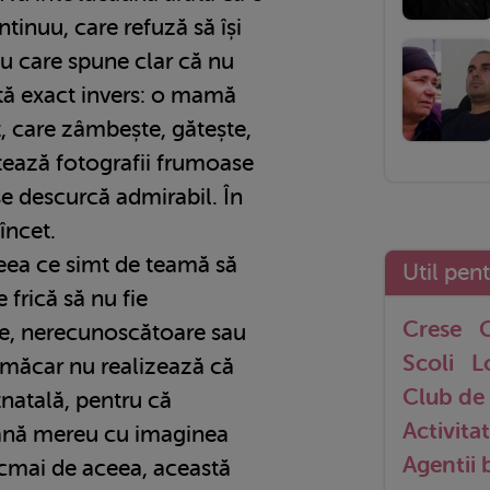
inuu, care refuză să își
sau care spune clar că nu
tă exact invers: o mamă
t, care zâmbește, gătește,
ează fotografii frumoase
se descurcă admirabil. În
 încet.
eea ce simt de teamă să
Util pen
 frică să nu fie
Crese
G
e, nerecunoscătoare sau
Scoli
L
 măcar nu realizează că
Club de 
tnatală, pentru că
Activitat
nă mereu cu imaginea
Agentii
ocmai de aceea, această