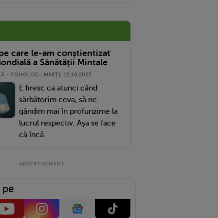
erfect Și Se Stinge Încet
 pe care le-am conștientizat
ondială a Sănătății Mintale
 - PSIHOLOG | MARŢI, 10.10.2023
E firesc ca atunci când
sărbătorim ceva, să ne
gândim mai în profunzime la
lucrul respectiv. Așa se face
că încă...
 pe