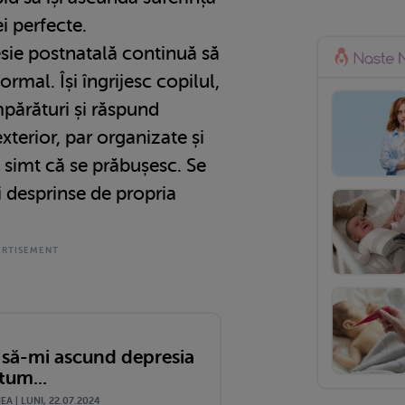
i perfecte.
ie postnatală continuă să
rmal. Își îngrijesc copilul,
părături și răspund
exterior, par organizate și
, simt că se prăbușesc. Se
i desprinse de propria
 să-mi ascund depresia
tum...
A | LUNI, 22.07.2024