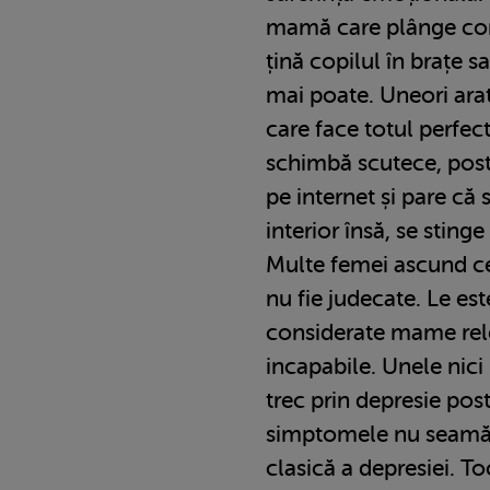
mamă care plânge cont
țină copilul în brațe 
mai poate. Uneori ara
care face totul perfec
schimbă scutece, post
pe internet și pare că 
interior însă, se stinge
Multe femei ascund c
nu fie judecate. Le este
considerate mame rel
incapabile. Unele nici
trec prin depresie pos
simptomele nu seamă
clasică a depresiei. T