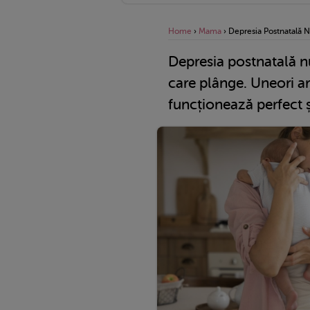
Home
›
Mama
›
Depresia Postnatală 
Depresia postnatală 
care plânge. Uneori a
funcționează perfect ș