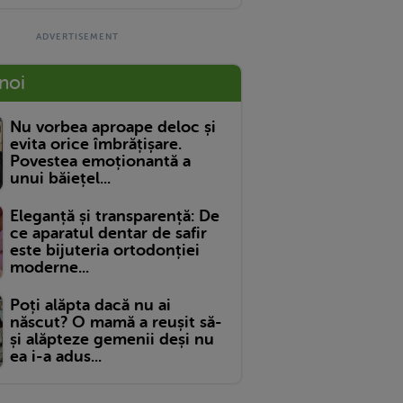
 noi
Nu vorbea aproape deloc și
evita orice îmbrățișare.
Povestea emoționantă a
unui băiețel...
Eleganță și transparență: De
ce aparatul dentar de safir
este bijuteria ortodonției
moderne...
Poți alăpta dacă nu ai
născut? O mamă a reușit să-
și alăpteze gemenii deși nu
ea i-a adus...