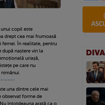
 unui copil este
ea drept cea mai frumoasă
 femei. În realitate, pentru
 după naștere vin la
emoțională uriașă,
ristețe pe care nu
 nimănui.
ste una dintre cele mai
e observat forme de
 Nu întotdeauna arată ca o