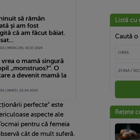
inuit să rămân
Listă cu 
ată și am fost
ită că am făcut băiat.
Caută o 
at...
A | MIERCURI, 10.07.2024
ă vrea o mamă singură
opil „monstruos?”. O
care a devenit mamă la
A | MARŢI, 02.04.2024
ionării perfecte” este
Rețete c
ericuloase aspecte ale
 Tocmai pentru că femeia
bservă cât de mult suferă.