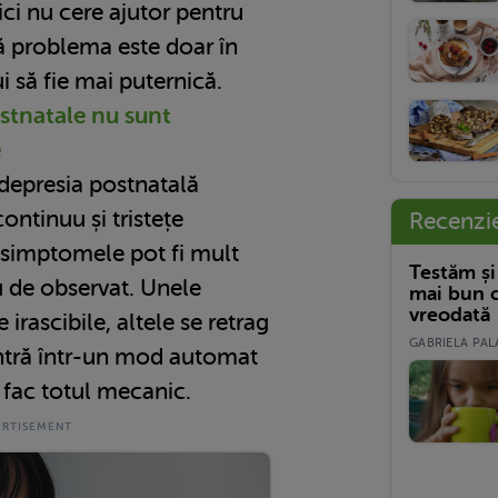
ci nu cere ajutor pentru
ă problema este doar în
ui să fie mai puternică.
stnatale nu sunt
e
depresia postnatală
ntinuu și tristețe
Recenzi
, simptomele pot fi mult
Testăm și
u de observat. Unele
mai bun c
vreodată
rascibile, altele se retrag
GABRIELA PALA
intră într-un mod automat
 fac totul mecanic.