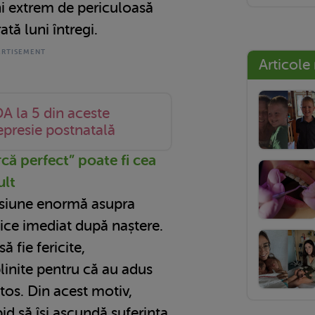
i extrem de periculoasă
tă luni întregi.
Articole
A la 5 din aceste
depresie postnatală
ă perfect” poate fi cea
ult
esiune enormă asupra
ice imediat după naștere.
ă fie fericite,
linite pentru că au adus
tos. Din acest motiv,
id să își ascundă suferința