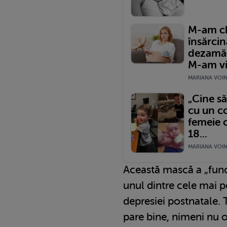
M-am ch
însărcin
dezamăg
M-am vis
MARIANA VOINE
„Cine s
cu un c
femeie 
18...
MARIANA VOINE
Această mască a „funcț
unul dintre cele mai p
depresiei postnatale.
pare bine, nimeni nu o