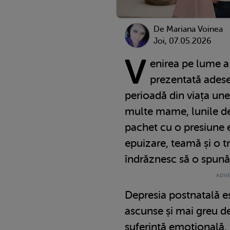
De
Mariana Voinea
Joi, 07.05.2026
V
enirea pe lume a
prezentată ades
perioadă din viața unei
multe mame, lunile de
pachet cu o presiune 
epuizare, teamă și o t
îndrăznesc să o spună
Depresia postnatală e
ascunse și mai greu d
suferință emoțională.