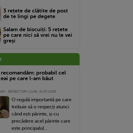
3 rețete de clătite de post
de te lingi pe degete
Salam de biscuiți: 5 rețete
pe care nici să vrei nu le vei
greși
e
 recomandăm: probabil cel
eai pe care l-am băut
DI - REDACTOR | LUNI, 15.07.2019
O regulă importantă pe care
trebuie să o respecți atunci
când ești părinte, și cu
precădere acel părinte care
este principalul...