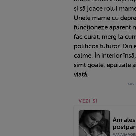
și să joace rolul mame
Unele mame cu depres
funcționeze aparent no
fac curat, merg la cum
politicos tuturor. Din 
calme. În interior însă
simt goale, epuizate ș
viață.
VEZI SI
Am ales
postpar
MARIANA VOINE