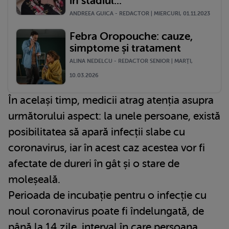
în stadiul...
ANDREEA GUICA - REDACTOR | MIERCURI, 01.11.2023
Febra Oropouche: cauze,
simptome și tratament
ALINA NEDELCU - REDACTOR SENIOR | MARŢI,
10.03.2026
În același timp, medicii atrag atenția asupra
următorului aspect: la unele persoane, există
posibilitatea să apară infecții slabe cu
coronavirus, iar în acest caz acestea vor fi
afectate de dureri în gât și o stare de
moleșeală.
Perioada de incubație pentru o infecție cu
noul coronavirus poate fi îndelungată, de
până la 14 zile, interval în care persoana