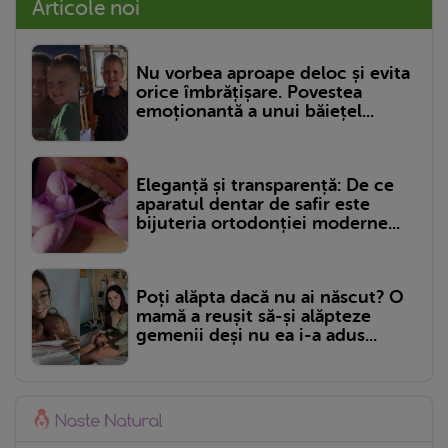
Articole noi
Nu vorbea aproape deloc și evita
orice îmbrățișare. Povestea
emoționantă a unui băiețel...
Eleganță și transparență: De ce
aparatul dentar de safir este
bijuteria ortodonției moderne...
Poți alăpta dacă nu ai născut? O
mamă a reușit să-și alăpteze
gemenii deși nu ea i-a adus...