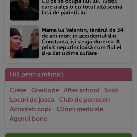
Cu ce se ocupă fiul lui, Tudor,
care a ales o cu totul altă scenă
față de părinții lui
Mama lui Valentin, tânărul de 34
de ani mort în accidentul din
Constanța, își strigă durerea. A
privit neputincioasă cum fiul ei
și-a dat ultima suflare
Util pentru mămici
Crese
Gradinite
After school
Scoli
Locuri de joaca
Club de petreceri
Activitati copii
Clinici medicale
Agentii bone