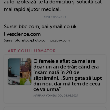
auto-izolează-te la domiciliu și solicită cât
mai rapid ajutor medical.
Surse: bbc.com, dailymail.co.uk,
livescience.com
Surse foto: istockphoto.com, pixabay.com
ARTICOLUL URMATOR
O femeie a aflat că mai are
doar un an de trăit când era
însărcinată în 20 de
săptămâni. „Sunt gata să lupt
din nou, dar mă tem de ceea
ce va urma"
MARIANA VOINEA | JOI, 08.02.2024