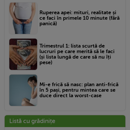
Ruperea apei: mituri, realitate și
ce faci în primele 10 minute (fără
panică)
Trimestrul 1: lista scurtă de
lucruri pe care merită să le faci
(și lista lungă de care să nu îți
pese)
Mi-e frică să nasc: plan anti-frică
în 5 pași, pentru mintea care se
duce direct la worst-case
Listă cu grădinițe