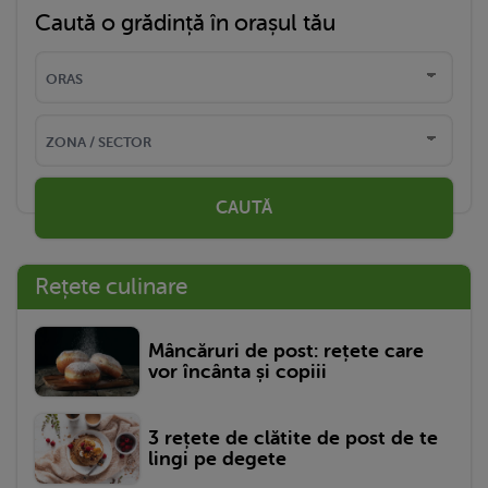
Caută o grădință în orașul tău
CAUTĂ
Rețete culinare
Mâncăruri de post: rețete care
vor încânta și copiii
3 rețete de clătite de post de te
lingi pe degete