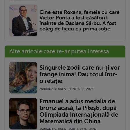
Cine este Roxana, femeia cu care
Victor Ponta a fost căsătorit
înainte de Daciana Sârbu. A fost
coleg de liceu cu prima soție
Alte articole care te-ar putea interesa
Singurele zodii care nu-ți vor
frânge inima! Dau totul într-
o relație
MARIANA VOINEA | LUNI, 17.02.2025
Emanuel a adus medalia de
bronz acasă, la Pitești, după
Olimpiada Internațională de
Matematică din China
MARIANA VOINEA | MARŢI, 21.07.2026