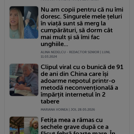
Nu am copii pentru că nu îmi
doresc. Singurele mele țeluri
în viață sunt să merg la
cumpărături, să dorm cât
mai mult și să îmi fac
unghiile...
ALINA NEDELCU - REDACTOR SENIOR | LUNI,
11.03.2024
Clipul viral cu o bunică de 91
de ani din China care își
adoarme nepotul printr-o
metodă neconvențională a
împărțit internetul în 2
tabere
MARIANA VOINEA | JOI, 28.05.2026
Fetița mea a rămas cu
sechele grave după ce a
făcut febră foarte mare. În