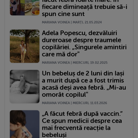
fiecare dimineață trebuie să-i
spun cine sunt
MARIANA VOINEA | MARŢI, 21.05.2024
Adela Popescu, dezvăluiri
dureroase despre traumele
copilăriei. „Singurele amintiri
care mă dor"
MARIANA VOINEA | MIERCURI, 19.02.2025
Un bebeluș de 2 luni din Iași
a murit după ce a fost trimis
acasă deși avea febră. „Mi-au
omorât copilul"
MARIANA VOINEA | MIERCURI, 11.03.2026
„A făcut febră după vaccin.”
Ce spun medicii despre cea
mai frecventă reacție la
bebeluși