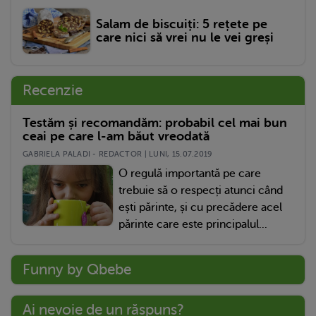
Salam de biscuiți: 5 rețete pe
care nici să vrei nu le vei greși
Recenzie
Testăm și recomandăm: probabil cel mai bun
ceai pe care l-am băut vreodată
GABRIELA PALADI - REDACTOR | LUNI, 15.07.2019
O regulă importantă pe care
trebuie să o respecți atunci când
ești părinte, și cu precădere acel
părinte care este principalul...
Funny by Qbebe
Ai nevoie de un răspuns?