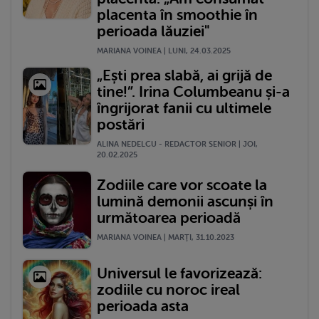
placenta în smoothie în
perioada lăuziei"
MARIANA VOINEA | LUNI, 24.03.2025
„Ești prea slabă, ai grijă de
tine!”. Irina Columbeanu și-a
îngrijorat fanii cu ultimele
postări
ALINA NEDELCU - REDACTOR SENIOR | JOI,
20.02.2025
Zodiile care vor scoate la
lumină demonii ascunși în
următoarea perioadă
MARIANA VOINEA | MARŢI, 31.10.2023
Universul le favorizează:
zodiile cu noroc ireal
perioada asta