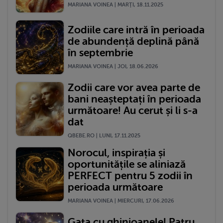
MARIANA VOINEA | MARŢI, 18.11.2025
Zodiile care intră în perioada
de abundență deplină până
în septembrie
MARIANA VOINEA | JOI, 18.06.2026
Zodii care vor avea parte de
bani neașteptați în perioada
următoare! Au cerut și li s-a
dat
QBEBE.RO | LUNI, 17.11.2025
Norocul, inspirația și
oportunitățile se aliniază
PERFECT pentru 5 zodii în
perioada următoare
MARIANA VOINEA | MIERCURI, 17.06.2026
Gata cu ghinioanele! Patru