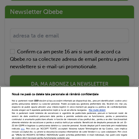
Newsletter Qbebe
Confirm ca am peste 16 ani si sunt de acord ca
Qbebe.ro sa colecteze adresa de email pentru a primi
newslettere si e-mail-uri promotionale.
DA, MA ABONEZ LA NEWSLETTER
Nouă ne pasă ca datele tale personale să rămână confidențiale
Noi și partenerii noștri
1019
stocăm și/sau accesăm informații pe dispozitivul dvs., precum identificatorii cookie unici
pentru prelucrarea datelor cu caracter personal. Puteți accepta sau gestiona preferințele dvs. făcând clic mai jos,
respectiv vă puteți opune utilizării unui interes legitim în orice moment pe pagina cu politica de confidențialitate.
Aceste alegeri vor fi raportate partenerilor noștri și nu vă vor afecta navigarea.
Mai multe detalii
Noi si partenerii nostri (retelele de socializare si agentiile de publicitate partenere, precum si furnizorii nostri de
servicii de date analitice) prelucram date pentru a permite website-ului sa functioneze, pentru a personaliza
continutul si anunturile publicitare afisate in functie de interesele si/sau profilul dvs., pentru a va oferi functionalitati
aferente retelelor de socializare si pentru a analiza traficul pe website. Beneficiati de drepturile prevazute de art. 15-
22 din GDPR in legatura cu prelucrarea datelor cu caracter personal. Aceste drepturi pot fi exercitate prin modalitatea
indicata
aici
. Prin click pe “ACCEPT TOATE”, acceptati folosirea tuturor Tehnologiilor de tip Cookie, care implica
inclusiv acceptul dvs. cu privire la stocarea/accesarea informatiilor de catre Vendor-ii cu care colaboram. Prin click
Echipa Editoriala
Newsletter
Contact
pe “VREAU SA MODIFIC SETARILE INDIVIDUAL” puteti schimba preferintele in mod individual, mai putin cele legate
de cookie strict necesare pentru functionarea website-ului.