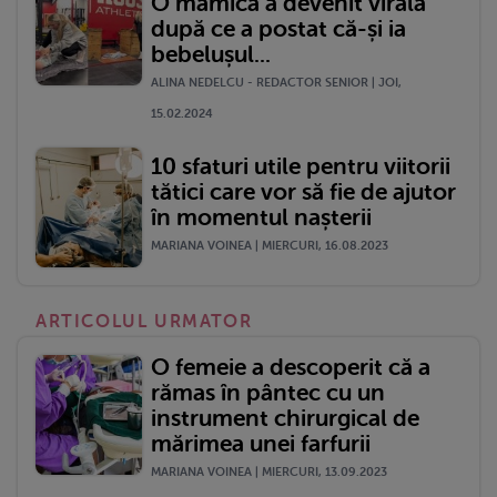
O mămică a devenit virală
după ce a postat că-și ia
bebelușul...
ALINA NEDELCU - REDACTOR SENIOR | JOI,
15.02.2024
10 sfaturi utile pentru viitorii
tătici care vor să fie de ajutor
în momentul nașterii
MARIANA VOINEA | MIERCURI, 16.08.2023
ARTICOLUL URMATOR
O femeie a descoperit că a
rămas în pântec cu un
instrument chirurgical de
mărimea unei farfurii
MARIANA VOINEA | MIERCURI, 13.09.2023