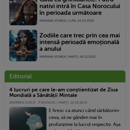
nativi intră în Casa Norocului
în perioada următoare
MARIANA VOINEA | LUNI, 24.02.2025
Zodiile care trec prin cea mai
intensă perioadă emoțională
a anului
MARIANA VOINEA | MARŢI, 04.11.2025
Editorial
4 lucruri pe care le-am conștientizat de Ziua
Mondială a Sănătății Mintale
ANDREEA GUICĂ - PSIHOLOG | MARŢI, 10.10.2023
E firesc ca atunci când sărbătorim
ceva, să ne gândim mai în
profunzime la lucrul respectiv. Așa