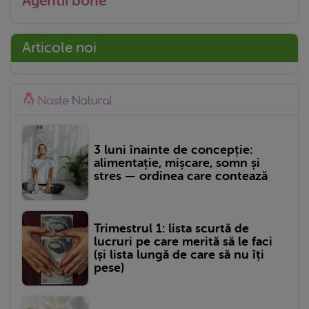
Agentii bone
Articole noi
3 luni înainte de concepție:
alimentație, mișcare, somn și
stres — ordinea care contează
Trimestrul 1: lista scurtă de
lucruri pe care merită să le faci
(și lista lungă de care să nu îți
pese)