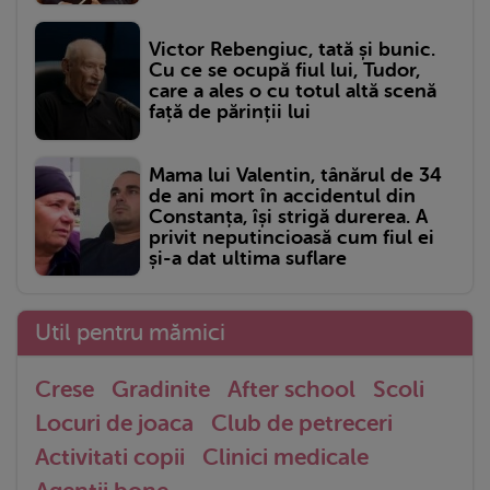
Victor Rebengiuc, tată și bunic.
Cu ce se ocupă fiul lui, Tudor,
care a ales o cu totul altă scenă
față de părinții lui
Mama lui Valentin, tânărul de 34
de ani mort în accidentul din
Constanța, își strigă durerea. A
privit neputincioasă cum fiul ei
și-a dat ultima suflare
Util pentru mămici
Crese
Gradinite
After school
Scoli
Locuri de joaca
Club de petreceri
Activitati copii
Clinici medicale