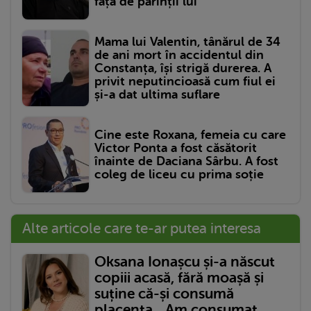
față de părinții lui
Mama lui Valentin, tânărul de 34
de ani mort în accidentul din
Constanța, își strigă durerea. A
privit neputincioasă cum fiul ei
și-a dat ultima suflare
Cine este Roxana, femeia cu care
Victor Ponta a fost căsătorit
înainte de Daciana Sârbu. A fost
coleg de liceu cu prima soție
Alte articole care te-ar putea interesa
Oksana Ionașcu și-a născut
copiii acasă, fără moașă și
suține că-și consumă
placenta. „Am consumat