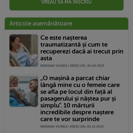
VREAU SĂ MĂ ÎNSCRIU
Articole asemănătoare
Ce este nașterea
traumatizantă și cum te
recuperezi dacă ai trecut prin
asta
MARIANA VOINEA | MIERCURI, 30.08.2023
„O mașină a parcat chiar
lângă mine cu o femeie care
se afla pe locul din față al
pasagerului și năștea pur și
simplu". 10 mărturii
incredibile despre naștere
care te vor surprinde
MARIANA VOINEA | MIERCURI, 06.12.2023