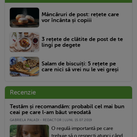
Mâncăruri de post: rețete care
vor încânta și copiii
3 rețete de clătite de post de te
lingi pe degete
Salam de biscuiți: 5 rețete pe
care nici să vrei nu le vei greși
Recenzie
Testăm și recomandăm: probabil cel mai bun
ceai pe care l-am băut vreodată
GABRIELA PALADI - REDACTOR | LUNI, 15.07.2019
O regulă importantă pe care
trebuie să o respecți atunci când