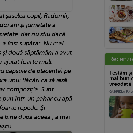
al șaselea copil, Radomir,
doi ani și jumătate a
xietate, dar nu știu dacă
 a fost supărat. Nu mai
ș și două săptămâni a avut
Recenzi
-a ajutat foarte mult
 cu capsule de placentă) pe
Testăm și
mai bun c
a unui flăcări ca să iasă
vreodată
oar compoziția. Sunt
GABRIELA PALA
se pun într-un pahar cu apă
 foarte repede. Și
te bine după aceea
”, a mai
așcu.