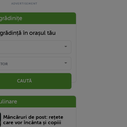
grădinițe
grădință în orașul tău
CAUTĂ
ulinare
Mâncăruri de post: rețete
care vor încânta și copiii