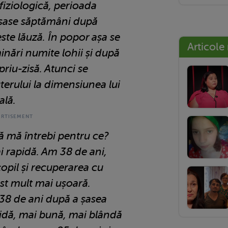
 fiziologică, perioada
 șase săptămâni după
ste lăuză. În popor așa se
Articole
minări numite lohii și după
riu-zisă. Atunci se
terului la dimensiunea lui
ală.
să mă întrebi pentru ce?
 rapidă. Am 38 de ani,
opil și recuperarea cu
ost mult mai ușoară.
38 de ani după a șasea
pidă, mai bună, mai blândă