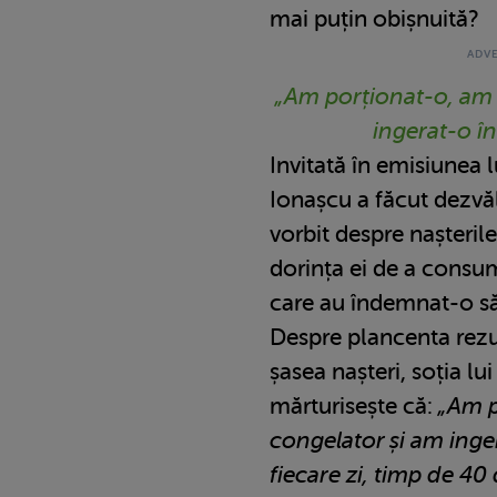
mai puțin obișnuită?
„Am porționat-o, am 
ingerat-o î
Invitată în emisiunea 
Ionașcu a făcut dezvăl
vorbit despre nașterile
dorința ei de a consu
care au îndemnat-o să
Despre plancenta rezu
șasea nașteri, soția l
mărturisește că:
„Am p
congelator și am inge
fiecare zi, timp de 40 