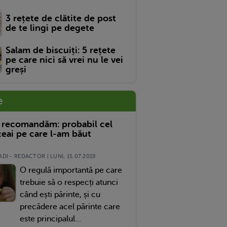
3 rețete de clătite de post
de te lingi pe degete
Salam de biscuiți: 5 rețete
pe care nici să vrei nu le vei
greși
e
 recomandăm: probabil cel
eai pe care l-am băut
DI - REDACTOR | LUNI, 15.07.2019
O regulă importantă pe care
trebuie să o respecți atunci
când ești părinte, și cu
precădere acel părinte care
este principalul...