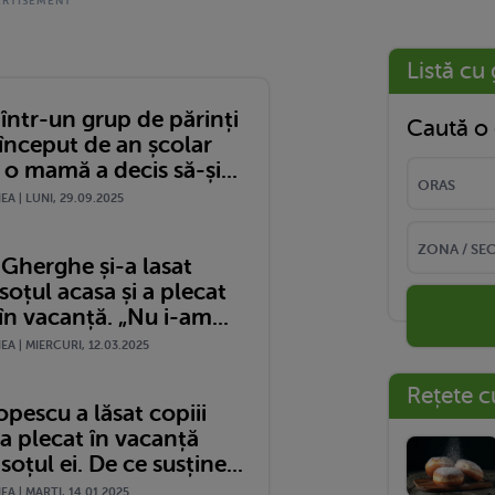
Listă cu 
într-un grup de părinți
Caută o 
 început de an școlar
o mamă a decis să-și...
A | LUNI, 29.09.2025
Gherghe și-a lasat
 soțul acasa și a plecat
în vacanță. „Nu i-am...
A | MIERCURI, 12.03.2025
Rețete c
pescu a lăsat copiii
 a plecat în vacanță
soțul ei. De ce susține...
A | MARŢI, 14.01.2025