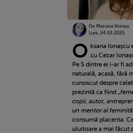
De
Mariana Voinea
Luni, 24.03.2025
O
ksana Ionașcu e
cu Cezar Ionașc
Pe 5 dintre ei i-ar fi 
naturală, acasă, fără 
cunoscut despre celeb
prezintă ca fiind „
feme
copii, autor, antrepren
un mentor al feminităț
consumă placenta. Ce 
uluitoare a mai făcut 