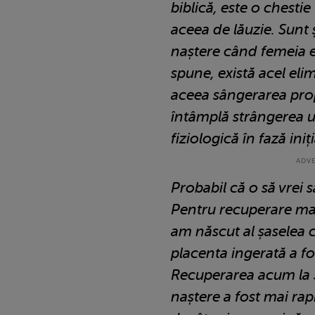
biblică, este o chestie
aceea de lăuzie. Sunt
naștere când femeia e
spune, există acel eli
aceea sângerarea prop
întâmplă strângerea u
fiziologică în fază iniți
Probabil că o să vrei 
Pentru recuperare mai
am născut al șaselea c
placenta ingerată a f
Recuperarea acum la 
naștere a fost mai ra