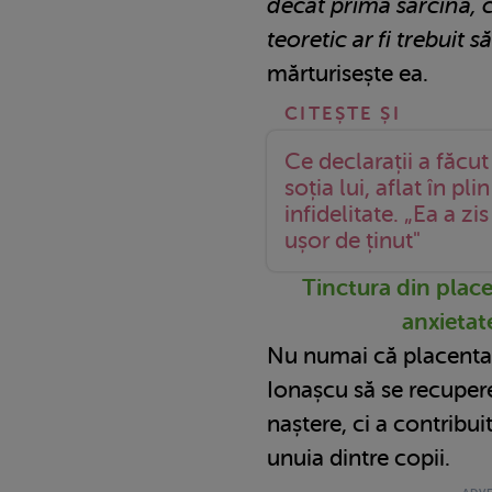
decât prima sarcină, 
teoretic ar fi trebuit s
mărturisește ea.
Ce declarații a făcu
soția lui, aflat în p
infidelitate. „Ea a zi
ușor de ținut"
Tinctura din place
anxietat
Nu numai că placenta 
Ionașcu să se recupe
naștere, ci a contribuit
unuia dintre copii.