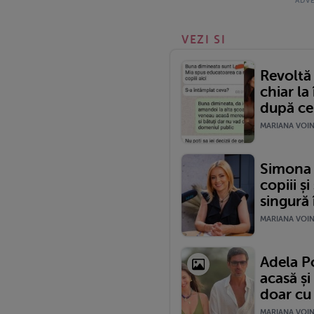
VEZI SI
Revoltă 
chiar la
după ce 
MARIANA VOINE
Simona 
copiii și
singură 
MARIANA VOINE
Adela Po
acasă și
doar cu 
MARIANA VOINE