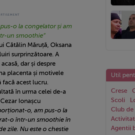
pus-o la congelator și am
ntr-un smoothie”
lui Cătălin Măruță, Oksana
uiri surprinzătoare. A
 acasă, dar și despre
ma placenta și motivele
Util pen
 facă acest lucru.
Crese
G
ltată în urma celei de-a
Scoli
L
ui Cezar Ionașcu
Club de 
orționat-o, am pus-o la
Activitat
rat-o într-un smoothie în
Agentii
de zile. Nu este o chestie