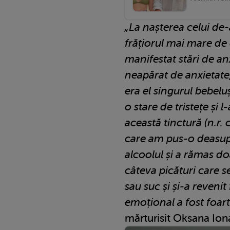
„La nașterea celui de-
frățiorul mai mare de 
manifestat stări de an
neapărat de anxietate,
era el singurul bebelu
o stare de tristețe și l
această tinctură (n.r.
care am pus-o deasupr
alcoolul și a rămas d
câteva picături care 
sau suc și și-a revenit
emoțional a fost foar
mărturisit Oksana Ion