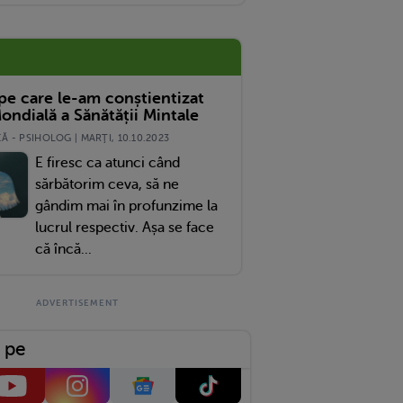
nta În Smoothie În Perioada Lăuziei"
 pe care le-am conștientizat
ondială a Sănătății Mintale
 - PSIHOLOG | MARŢI, 10.10.2023
E firesc ca atunci când
sărbătorim ceva, să ne
gândim mai în profunzime la
lucrul respectiv. Așa se face
că încă...
 pe