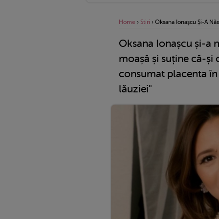
Home
›
Stiri
›
Oksana Ionașcu Și-A Năs
Oksana Ionașcu și-a nă
moașă și suține că-ș
consumat placenta în
lăuziei"