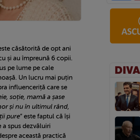
ste căsătorită de opt ani
u și au împreună 6 copii.
adus pe lume pe cale
moașă. Un lucru mai puțin
ra influenceriță care se
ie, soție, mamă a șase
or și nu în ultimul rând,
ii pure
” este faptul că își
a spus dezvăluiri
despre această practică