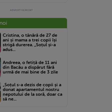
 noi
Cristina, o tânără de 27 de
ani și mama a trei copii își
strigă durerea. „Soțul și-a
adus...
Andreea, o fetiță de 11 ani
din Bacău a dispărut fără
urmă de mai bine de 3 zile
„Soțul s-a dezis de copii și a
donat apartamentul nostru
nepotului de la soră, doar ca
să ne...