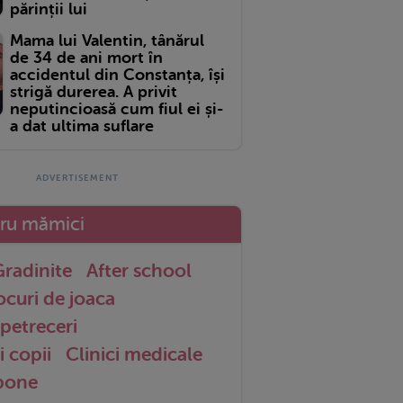
părinții lui
Mama lui Valentin, tânărul
de 34 de ani mort în
accidentul din Constanța, își
strigă durerea. A privit
neputincioasă cum fiul ei și-
a dat ultima suflare
tru mămici
radinite
After school
ocuri de joaca
petreceri
i copii
Clinici medicale
 bone