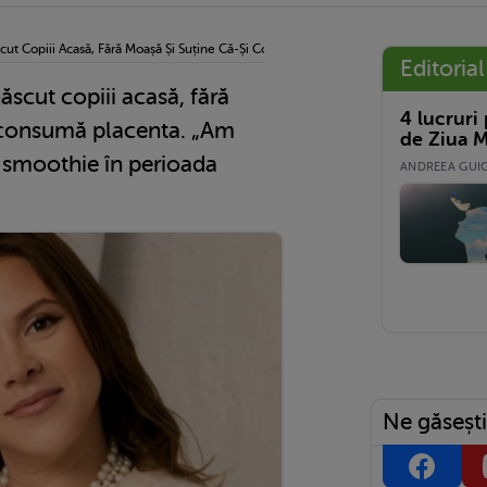
cut Copiii Acasă, Fără Moașă Și Suține Că-Și Consumă Placenta. „Am Consumat Place
Editorial
scut copiii acasă, fără
4 lucruri
i consumă placenta. „Am
de Ziua M
 smoothie în perioada
ANDREEA GUICĂ
Ne găsești