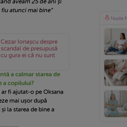
când aveam 25 de ani și
ă fiu atunci mai bine”
t Cezar Ionașcu despre
lin scandal de presupusă
s cu gura ei că nu sunt
ntă a calmar starea de
e a copilului?
ar fi ajutat-o pe Oksana
reze mai ușor după
 și la starea de bine a