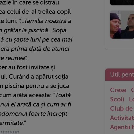
azie în care se distrau
a celui de-al treilea copil
te luni:
"...familia noastră a
 grătar la piscină...Soţia
 cu şapte luni pe cea mai
i era prima dată de atunci
e reunea".
er au fost invitate şi
Util pen
ui. Curând a apărut soţia
t în piscină pentru a se juca
Crese
G
s cum arăta aceasta:
"Toată
Scoli
L
l ei arată ca şi cum ar fi
Club de 
abdomenul foarte încreţit
Activitat
fermitate."
Agentii