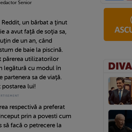
Redactor Senior
 Reddit, un bărbat a ţinut
ie a avut faţă de soţia sa,
uţin de un an, când
stum de baie la piscină.
t părerea utilizatorilor
 în legătură cu modul în
e partenera sa de viaţă.
t postarea lui!
rea respectivă a preferat
nceput prin a povesti cum
is să facă o petrecere la