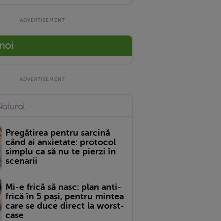
 noi
Pregătirea pentru sarcină
când ai anxietate: protocol
simplu ca să nu te pierzi în
scenarii
Mi-e frică să nasc: plan anti-
frică în 5 pași, pentru mintea
care se duce direct la worst-
case