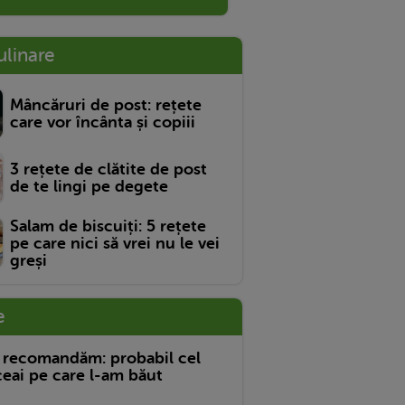
ulinare
Mâncăruri de post: rețete
care vor încânta și copiii
3 rețete de clătite de post
de te lingi pe degete
Salam de biscuiți: 5 rețete
pe care nici să vrei nu le vei
greși
e
 recomandăm: probabil cel
eai pe care l-am băut