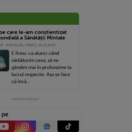
eabă Internetul Dacă A Avut Dreptate
 pe care le-am conștientizat
ondială a Sănătății Mintale
 - PSIHOLOG | MARŢI, 10.10.2023
E firesc ca atunci când
sărbătorim ceva, să ne
gândim mai în profunzime la
lucrul respectiv. Așa se face
că încă...
 pe