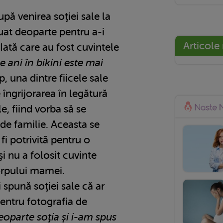
pă venirea soţiei sale la
uat deoparte pentru a-i
Articole
Iată care au fost cuvintele
e ani în bikini este mai
p, una dintre fiicele sale
 îngrijorarea în legătură
, fiind vorba să se
 de familie. Aceasta se
i potrivită pentru o
i nu a folosit cuvinte
orpului mamei.
 spună soţiei sale că ar
entru fotografia de
eoparte soţia şi i-am spus