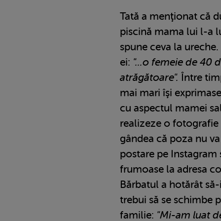
Tată a menţionat că du
piscină mama lui l-a l
spune ceva la ureche. 
ei:
"...o femeie de 40 d
atrăgătoare".
Între tim
mai mari îşi exprimase
cu aspectul mamei sale
realizeze o fotografie
gândea că poza nu va f
postare pe Instagram ş
frumoase la adresa c
Bărbatul a hotărât să-i
trebui să se schimbe p
familie:
"Mi-am luat d