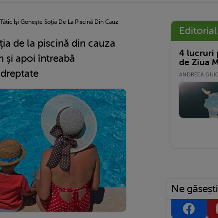
Tătic Îşi Goneşte Soţia De La Piscină Din Cauza Corpului Ei Postpartum Şi Apoi Într
Editorial
ţia de la piscină din cauza
4 lucruri
 şi apoi întreabă
de Ziua M
 dreptate
ANDREEA GUICĂ
Ne găsești