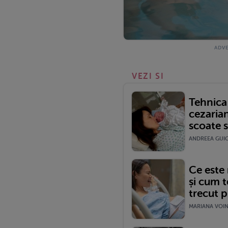
VEZI SI
Tehnica 
cezarian
scoate s
ANDREEA GUICA
Ce este
și cum t
trecut p
MARIANA VOINE