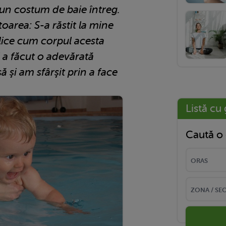
u un costum de baie întreg.
toarea: S-a răstit la mine
plice cum corpul acesta
i a făcut o adevărată
ă şi am sfârşit prin a face
Listă cu 
Caută o 