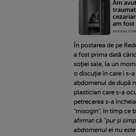
Am avut
traumat
cezariană
am fost 
MARIANA VOINE
În postarea de pe Redd
a fost prima dată când
soţiei sale, la un mom
o discuţie în care i s
abdomenul de după na
plastician care s-a oc
petrecerea s-a încheiat
"misogin", în timp ce b
afirmat că
"pur şi sim
abdomenul ei nu este