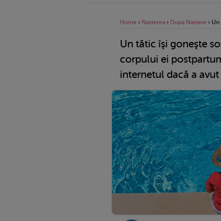
Home
›
Nasterea
›
Dupa Nastere
›
Un 
Un tătic îşi goneşte so
corpului ei postpartum
internetul dacă a avut