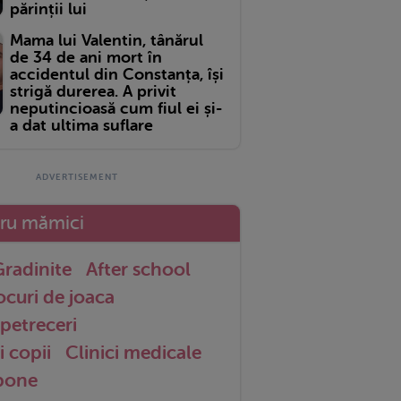
părinții lui
Mama lui Valentin, tânărul
de 34 de ani mort în
accidentul din Constanța, își
strigă durerea. A privit
neputincioasă cum fiul ei și-
a dat ultima suflare
tru mămici
radinite
After school
ocuri de joaca
petreceri
i copii
Clinici medicale
 bone