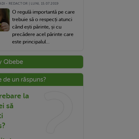
DI - REDACTOR | LUNI, 15.07.2019
O regulă importantă pe care
trebuie să o respecți atunci
când ești părinte, și cu
precădere acel părinte care
este principalul...
y Qbebe
e de un răspuns?
trebare la
ei să
i
s?