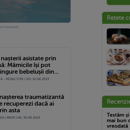
Rețete c
nașterii asistate prin
ă: Mămicile își pot
ingure bebelușii din...
 - REDACTOR | JOI, 10.08.2023
 nașterea traumatizantă
Recenzi
e recuperezi dacă ai
rin asta
Testăm și
A | MIERCURI, 30.08.2023
mai bun c
vreodată