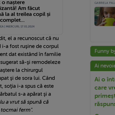
 o naștere
GABRIELA PALA
izantă! Am făcut
 la al treilea copil și
complet...
A | MIERCURI, 17.01.2024
it, el a recunoscut că nu
 i-a fost ruşine de corpul
Funny b
ent dat existând în familie
-a sugerat să-şi remodeleze
Ai nevoi
ştere la chirurgul
upat şi de sora lui. Când
Ai o în
, soţia i-a spus că este
care vr
ărbatul s-a apărat şi a
primeșt
plu a vrut să spună că
răspun
 tocmai ferm".