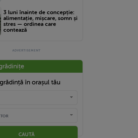
3 luni înainte de concepție:
alimentație, mișcare, somn și
stres — ordinea care
contează
grădinițe
grădință în orașul tău
CAUTĂ