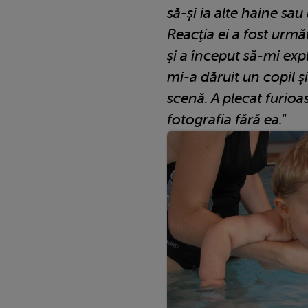
să-şi ia alte haine sa
Reacţia ei a fost urmă
şi a început să-mi ex
mi-a dăruit un copil ş
scenă. A plecat furioas
fotografia fără ea."