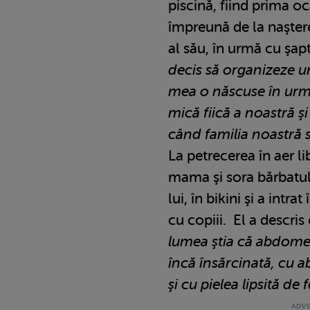
piscină, fiind prima oc
împreună de la naştere
al său, în urmă cu şap
decis să organizeze un
mea o născuse în urmă
mică fiică a noastră ş
când familia noastră s
La petrecerea în aer lib
mama şi sora bărbatul
lui, în bikini şi a intra
cu copiii. El a descri
lumea ştia că abdomenu
încă însărcinată, cu 
şi cu pielea lipsită de 