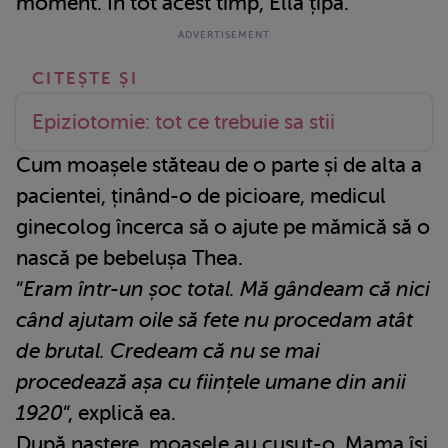
moment. În tot acest timp, Ella țipa.
Epiziotomie: tot ce trebuie sa stii
Cum moașele stăteau de o parte și de alta a
pacientei, ținând-o de picioare, medicul
ginecolog încerca să o ajute pe mămică să o
nască pe bebelușa Thea.
“
Eram într-un șoc total. Mă gândeam că nici
când ajutam oile să fete nu procedam atât
de brutal. Credeam că nu se mai
procedează așa cu ființele umane din anii
1920
“, explică ea.
După naștere, moașele au cusut-o. Mama își