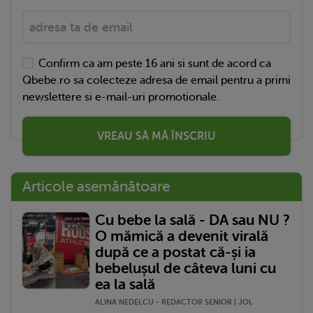
Confirm ca am peste 16 ani si sunt de acord ca
Qbebe.ro sa colecteze adresa de email pentru a primi
newslettere si e-mail-uri promotionale.
VREAU SĂ MĂ ÎNSCRIU
Articole asemănătoare
Cu bebe la sală - DA sau NU ?
O mămică a devenit virală
după ce a postat că-și ia
bebelușul de câteva luni cu
ea la sală
ALINA NEDELCU - REDACTOR SENIOR | JOI,