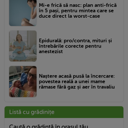
Mi-e frică să nasc: plan anti-frică
în 5 pași, pentru mintea care se
duce direct la worst-case
Epidurală: pro/contra, mituri și
întrebările corecte pentru
anestezist
Naștere acasă pusă la încercare:
povestea reală a unei mame
rămase fără gaz și aer în travaliu
Listă cu grădinițe
Caută o grădință în orașul tău