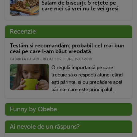
Salam de biscuiți: 5 rețete pe
care nici să vrei nu le vei greși
Recenzie
Testăm și recomandăm: probabil cel mai bun
ceai pe care l-am băut vreodată
GABRIELA PALADI - REDACTOR | LUNI, 15.07.2019
O regulă importantă pe care
trebuie să o respecți atunci când
ești părinte, și cu precădere acel
părinte care este principalul...
Funny by Qbebe
Ai nevoie de un răspuns?