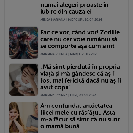
numai alegeri proaste în
iubire din cauza ei
MINEA MARIANA | MIERCURI, 10.04.2024
Fac ce vor, când vor! Zodiile
care nu cer voie nimănui să
se comporte așa cum simt
MARIANA VOINEA | MARŢI, 25.03.2025
„Mă simt pierdută în propria
viață și mă gândesc că aș fi
fost mai fericită dacă nu aș fi
avut copii”
MARIANA VOINEA | LUNI, 01.04.2024
Am confundat anxietatea
fiicei mele cu răsfățul. Asta
m-a făcut să simt că nu sunt
o mamă bună