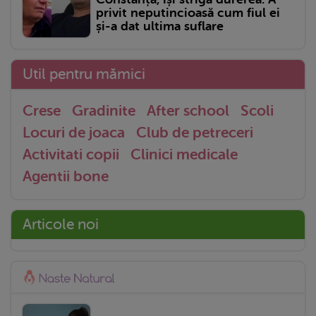
privit neputincioasă cum fiul ei
și-a dat ultima suflare
Util pentru mămici
Crese
Gradinite
After school
Scoli
Locuri de joaca
Club de petreceri
Activitati copii
Clinici medicale
Agentii bone
Articole noi