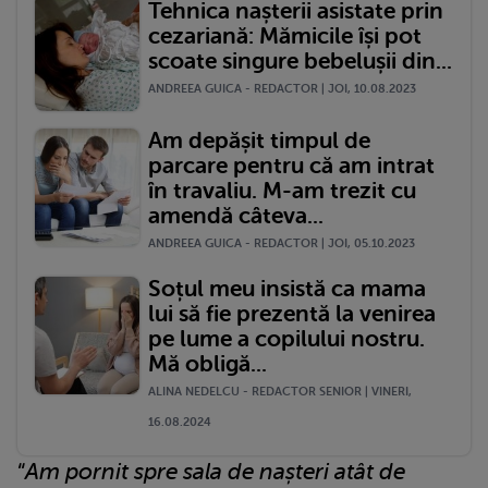
Tehnica nașterii asistate prin
cezariană: Mămicile își pot
scoate singure bebelușii din...
ANDREEA GUICA - REDACTOR | JOI, 10.08.2023
Am depășit timpul de
parcare pentru că am intrat
în travaliu. M-am trezit cu
amendă câteva...
ANDREEA GUICA - REDACTOR | JOI, 05.10.2023
Soțul meu insistă ca mama
lui să fie prezentă la venirea
pe lume a copilului nostru.
Mă obligă...
ALINA NEDELCU - REDACTOR SENIOR | VINERI,
16.08.2024
“
Am pornit spre sala de nașteri atât de