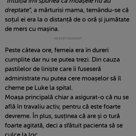
“
Intuiția îmi spunea că moașele nu au
dreptate
“, a mărturisi mama, temându-se că
soțul ei era la o distanță de o oră și jumătate
de mers cu mașina.
Peste câteva ore, femeia era în dureri
cumplite dar nu se putea trezi. Din cauza
pastilelor de liniște care îi fuseseră
administrate nu putea cere moașelor să îl
cheme pe Luke la spital.
Moașa principală chiar a asigurat-o că nu se
află în travaliu activ, pentru că este foarte
devreme. În plus, susținea că are și o tură
foarte agitată, deci a sfătuit pacienta să se
culce la loc.