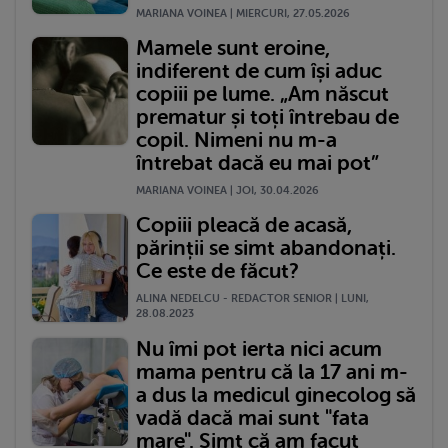
MARIANA VOINEA | MIERCURI, 27.05.2026
Mamele sunt eroine,
indiferent de cum își aduc
copiii pe lume. „Am născut
prematur și toți întrebau de
copil. Nimeni nu m-a
întrebat dacă eu mai pot”
MARIANA VOINEA | JOI, 30.04.2026
Copiii pleacă de acasă,
părinții se simt abandonați.
Ce este de făcut?
ALINA NEDELCU - REDACTOR SENIOR | LUNI,
28.08.2023
Nu îmi pot ierta nici acum
mama pentru că la 17 ani m-
a dus la medicul ginecolog să
vadă dacă mai sunt "fata
mare". Simt că am facut