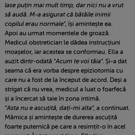
lase puțin mai mult timp, dar nici nu a vrut
să audă. M-a asigurat că bătăile inimii
copilul erau normale
“, își amintește ea.
Apoi au urmat momentele de groază.
Medicul obstretician le dădea instrucțiuni
moașelor, iar acestea se conformau. Ella a
auzit dintr-odată “
Acum te voi tăia
“. Și-a dat
seama că era vorba despre epiziotomia cu
care nu a fost de la început de acord. Deși a
strigat că nu vrea, medicul a luat o foarfecă
și a încercat să taie în zona intimă.
“
Asta nu e ascuțită, dați-mi alta
“, a continuat.
Mămica și amintește de durerea ascuțită
foarte puternică pe care a resimțit-o în acel