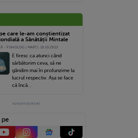
 pe care le-am conștientizat
ondială a Sănătății Mintale
 - PSIHOLOG | MARŢI, 10.10.2023
E firesc ca atunci când
sărbătorim ceva, să ne
gândim mai în profunzime la
lucrul respectiv. Așa se face
că încă...
 pe