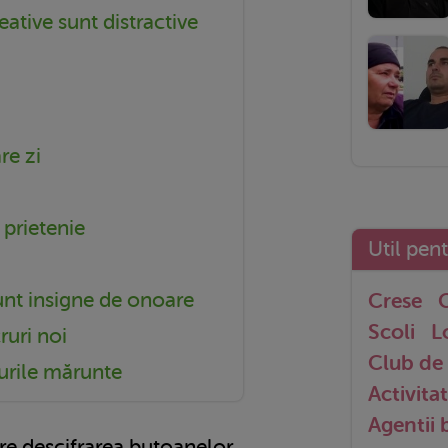
eative sunt distractive
re zi
 prietenie
Util pen
sunt insigne de onoare
Crese
G
Scoli
L
ruri noi
Club de 
urile mărunte
Activitat
Agentii
pre descifrarea butoanelor