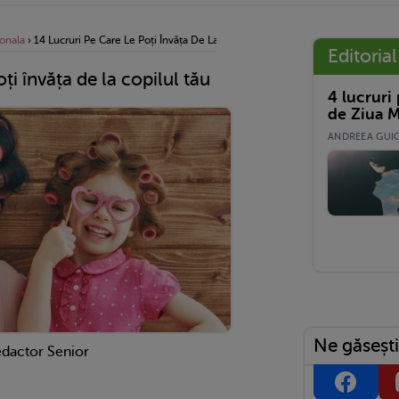
onala
›
14 Lucruri Pe Care Le Poți Învăța De La Copilul Tău
Editorial
oți învăța de la copilul tău
4 lucruri
de Ziua M
ANDREEA GUICĂ
Ne găsești
edactor Senior