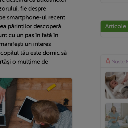
orului, fie despre
 pe smartphone-ul recent
tea părinților descoperă
Articole
unt cu un pas în față în
anifești un interes
 copilul tău este dornic să
ărtăși o mulțime de