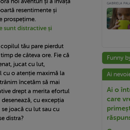
lora noi aventuri și a învăța
GABRIELA PALA
poartă resentimente și
de prospețime.
e sunt distractive și
copilul tău pare pierdut
 timp de câteva ore. Fie că
Funny b
nat, jucat cu lut,
l cu o atenție maximă la
Ai nevoi
ătrânim încetăm să mai
Ai o în
tive drept a merita efortul
care vr
i desenează, cu excepția
primeșt
i se joacă cu lut sau cu
răspun
e distra?