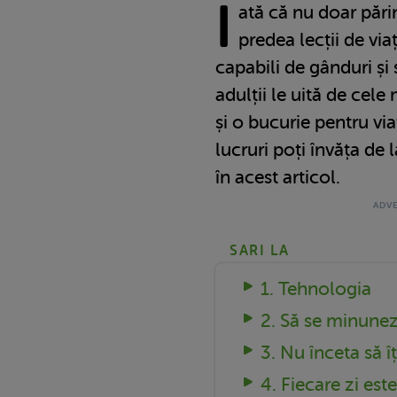
I
ată că nu doar părin
predea lecții de via
capabili de gânduri și
adulții le uită de cele
și o bucurie pentru vi
lucruri poți învăța de l
în acest articol.
SARI LA
1. Tehnologia
2. Să se minune
3. Nu înceta să îț
4. Fiecare zi es