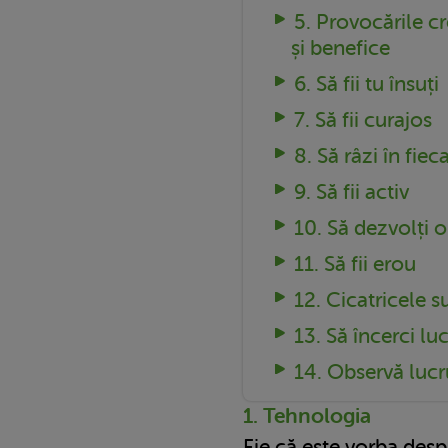
5. Provocările cr
și benefice
6. Să fii tu însuți
7. Să fii curajos
8. Să râzi în fieca
9. Să fii activ
10. Să dezvolți o
11. Să fii erou
12. Cicatricele 
13. Să încerci luc
14. Observă lucr
1. Tehnologia
Fie că este vorba des