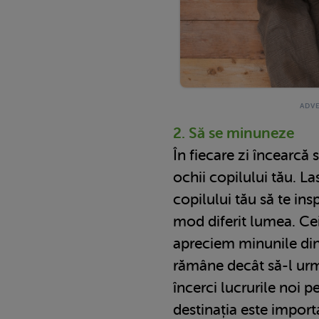
2. Să se minuneze
În fiecare zi încearcă 
ochii copilului tău. La
copilului tău să te ins
mod diferit lumea. Cei
apreciem minunile din 
rămâne decât să-l urm
încerci lucrurile noi p
destinația este importa