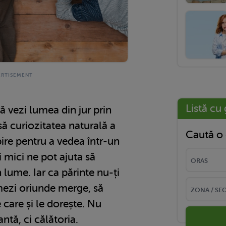
Listă cu 
să vezi lumea din jur prin
să curiozitatea naturală a
Caută o 
pire pentru a vedea într-un
 mici ne pot ajuta să
lume. Iar ca părinte nu-ți
ezi oriunde merge, să
e care și le dorește. Nu
ntă, ci călătoria.