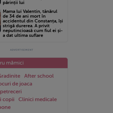
părinții lui
Mama lui Valentin, tânărul
de 34 de ani mort în
accidentul din Constanța, își
strigă durerea. A privit
neputincioasă cum fiul ei și-
a dat ultima suflare
tru mămici
radinite
After school
ocuri de joaca
petreceri
i copii
Clinici medicale
 bone