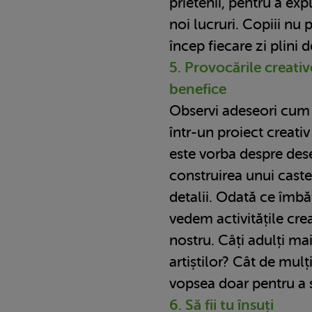
prietenii, pentru a exp
noi lucruri. Copiii nu 
încep fiecare zi plini 
5. Provocările creativ
benefice
Observi adeseori cum 
într-un proiect creativ
este vorba despre dese
construirea unui caste
detalii. Odată ce îmb
vedem activitățile crea
nostru. Câți adulți ma
artiștilor? Cât de mulț
vopsea doar pentru a s
6. Să fii tu însuți