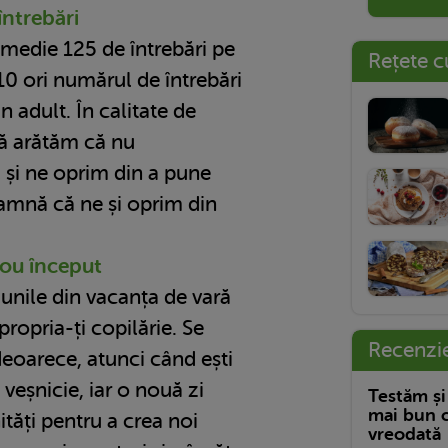
 întrebări
 medie 125 de întrebări pe
Rețete c
10 ori numărul de întrebări
 adult. În calitate de
să arătăm că nu
 și ne oprim din a pune
eamnă că ne și oprim din
nou început
lunile din vacanța de vară
propria-ți copilărie. Se
Recenzi
deoarece, atunci când ești
 veșnicie, iar o nouă zi
Testăm și
mai bun c
tăți pentru a crea noi
vreodată