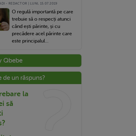
DI - REDACTOR | LUNI, 15.07.2019
O regulă importantă pe care
trebuie să o respecți atunci
când ești părinte, și cu
precădere acel părinte care
este principalul...
y Qbebe
e de un răspuns?
trebare la
ei să
i
s?