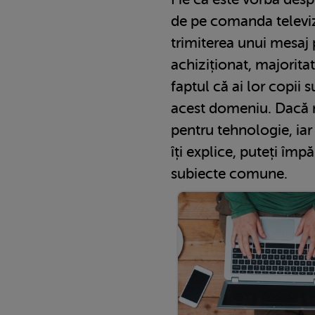
de pe comanda televiz
trimiterea unui mesaj
achiziționat, majorita
faptul că ai lor copii s
acest domeniu. Dacă m
pentru tehnologie, iar
îți explice, puteți împ
subiecte comune.