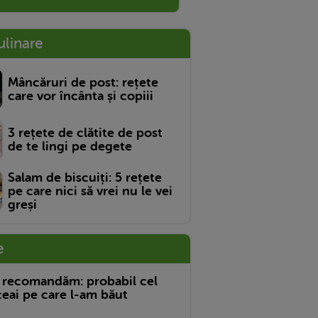
ulinare
Mâncăruri de post: rețete
care vor încânta și copiii
3 rețete de clătite de post
de te lingi pe degete
Salam de biscuiți: 5 rețete
pe care nici să vrei nu le vei
greși
e
 recomandăm: probabil cel
eai pe care l-am băut