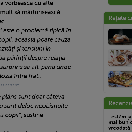
u să vorbească cu alte
 mult să mărturisească
Rețete c
ec.
ți este o problemă tipică în
 copii, aceasta poate cauza
ități și tensiuni în
ba părinții despre relația
ii surprins să afli până unde
zia între frați.
e plâns sunt doar câteva
Recenzi
nu sunt deloc neobișnuite
ți copii”
, susține
Testăm și
mai bun c
vreodată