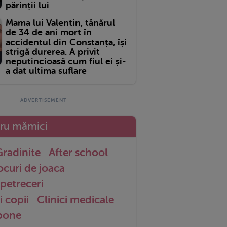
părinții lui
Mama lui Valentin, tânărul
de 34 de ani mort în
accidentul din Constanța, își
strigă durerea. A privit
neputincioasă cum fiul ei și-
a dat ultima suflare
tru mămici
radinite
After school
ocuri de joaca
petreceri
i copii
Clinici medicale
 bone