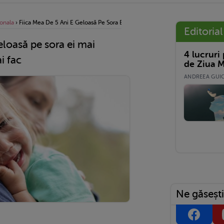
onala
›
Fiica Mea De 5 Ani E Geloasă Pe Sora Ei Mai Mică. Nu Știu Ce Să Mai Fac
Editorial
eloasă pe sora ei mai
4 lucruri
i fac
de Ziua M
ANDREEA GUICĂ
Ne găsești