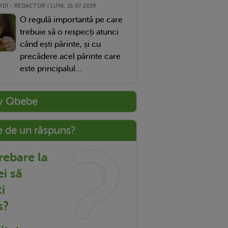
DI - REDACTOR | LUNI, 15.07.2019
O regulă importantă pe care
trebuie să o respecți atunci
când ești părinte, și cu
precădere acel părinte care
este principalul...
y Qbebe
e de un răspuns?
trebare la
ei să
i
s?