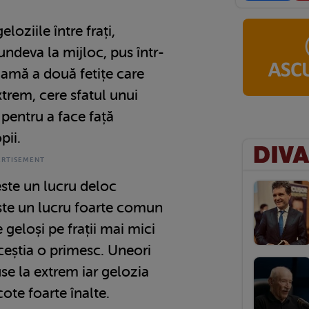
loziile între frați,
 undeva la mijloc, pus într-
mamă a două fetițe care
trem, cere sfatul unui
 pentru a face față
pii.
este un lucru deloc
este un lucru foarte comun
e geloși pe frații mai mici
aceștia o primesc. Uneori
duse la extrem iar gelozia
ote foarte înalte.