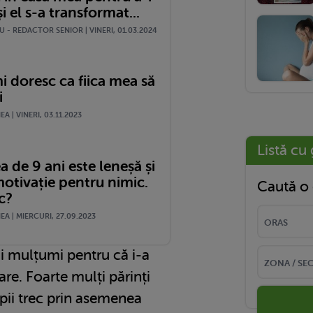
și el s-a transformat...
 - REDACTOR SENIOR | VINERI, 01.03.2024
i doresc ca fiica mea să
i
A | VINERI, 03.11.2023
Listă cu 
a de 9 ani este leneșă și
motivație pentru nimic.
Caută o 
c?
A | MIERCURI, 27.09.2023
i mulțumi pentru că i-a
are. Foarte mulți părinți
opii trec prin asemenea