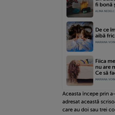
fi bonă 
ALINA NEDELCU
De ce îm
aibă fric
MARIANA VOINE
Fiica me
nu are 
Ce să fa
MARIANA VOINE
Aceasta începe prin a-
adresat această scriso
care au doi sau trei c