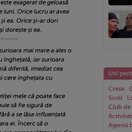
 este exagerat de geloasă
e luni. Orice lucru ar avea
 și ea. Orice și-ar dori
și dorește și ea.
urioara mai mare a ales o
înghețată, iar surioara
ă diferită, imediat cea
Util pen
i cere înghețata cu
Crese
G
etiței mele că poate face
Scoli
L
buie să fie sigură de
Club de 
 fără a se lăsa influențată
Activitat
ara ei. Încerc să o
Agentii