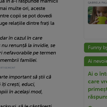
ă în a-i răspunde mămicii
GABRIELA PALA
mai multe ori, aceste
ntre copii se pot dovedi
uge relațiile dintre frați la
 dar în cazul în care
 nu renunță la invidie, se
Funny b
i nefavorabile pe termen
e membrii familiei.
Ai nevoi
Ai o în
rte important să știi că
care vr
 îți crești, educi,
primeșt
opiii în același mod,
răspun
nacksuri, să le cântărești