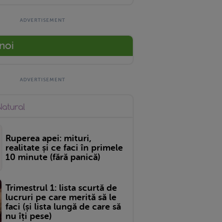
 noi
Ruperea apei: mituri,
realitate și ce faci în primele
10 minute (fără panică)
Trimestrul 1: lista scurtă de
lucruri pe care merită să le
faci (și lista lungă de care să
nu îți pese)