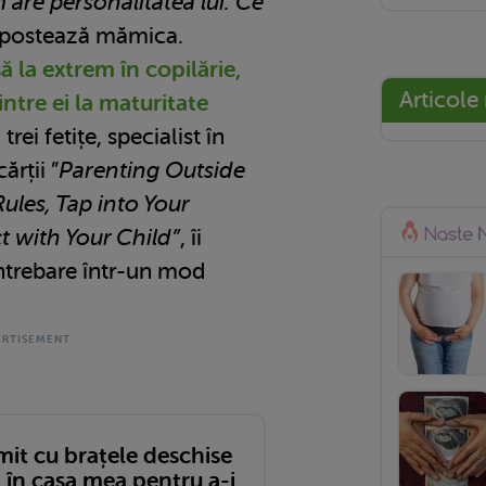
 are personalitatea lui. Ce
, postează mămica.
ă la extrem în copilărie,
Articole
intre ei la maturitate
i fetițe, specialist în
ărții ”
Parenting Outside
Rules, Tap into Your
 with Your Child”
, îi
ntrebare într-un mod
mit cu brațele deschise
 în casa mea pentru a-i