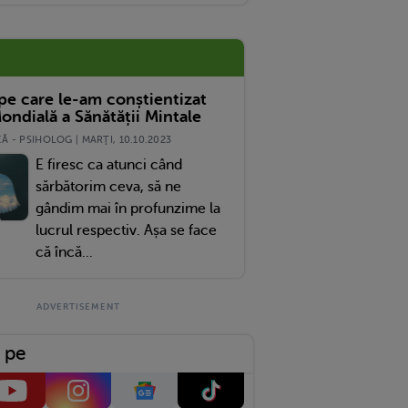
 pe care le-am conștientizat
ondială a Sănătății Mintale
 - PSIHOLOG | MARŢI, 10.10.2023
E firesc ca atunci când
sărbătorim ceva, să ne
gândim mai în profunzime la
lucrul respectiv. Așa se face
că încă...
 pe