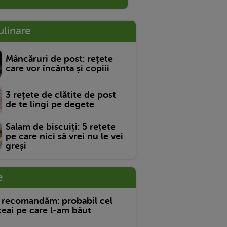
ulinare
Mâncăruri de post: rețete
care vor încânta și copiii
3 rețete de clătite de post
de te lingi pe degete
Salam de biscuiți: 5 rețete
pe care nici să vrei nu le vei
greși
e
 recomandăm: probabil cel
eai pe care l-am băut