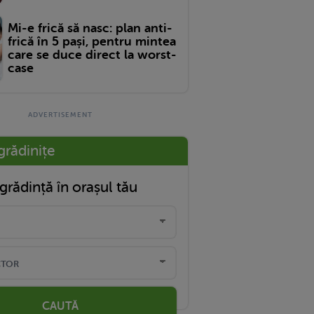
Mi-e frică să nasc: plan anti-
frică în 5 pași, pentru mintea
care se duce direct la worst-
case
grădinițe
grădință în orașul tău
CAUTĂ