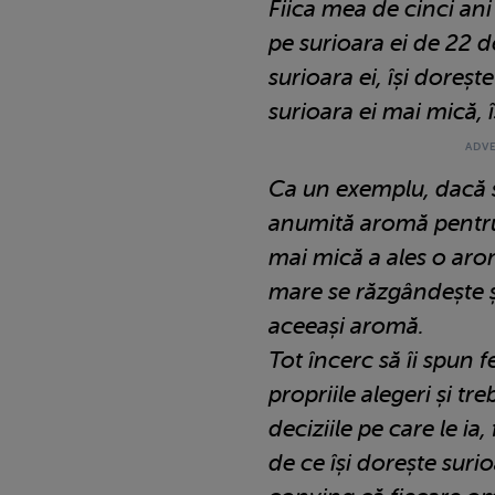
Fiica mea de cinci ani
pe surioara ei de 22 d
surioara ei, își dorește
surioara ei mai mică, î
Ca un exemplu, dacă s
anumită aromă pentru 
mai mică a ales o arom
mare se răzgândește ș
aceeași aromă.
Tot încerc să îi spun f
propriile alegeri și tre
deciziile pe care le ia,
de ce își dorește surio