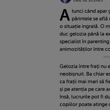
Luni, 02.10.2023
A
tunci când apar ge
părintele se află
o situație ingrată. O 
duc gelozia până la ex
specialist în parenting
animozităților între co
Gelozia între frați nu 
neobișnuit. Ba chiar 
ca frații mai mari să fi
și pe atenția pe care 
însă, lucrurile pot fi 
copiilor poate atinge c