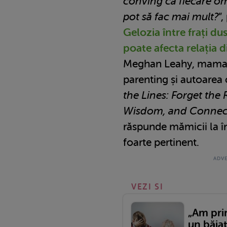
conving că fiecare om
pot să fac mai mult?
”
Gelozia între frați dus
poate afecta relația d
Meghan Leahy, mama tre
parenting și autoarea c
the Lines: Forget the 
Wisdom, and Connect
răspunde mămicii la î
foarte pertinent.
VEZI SI
„Am pri
un băiat