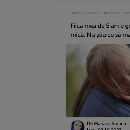
Home
›
Psihologie
›
Dezvoltare Emoti
Fiica mea de 5 ani e g
mică. Nu știu ce să ma
De
Mariana Voinea