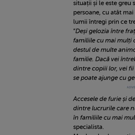
situații și le este gre
persoane, cu atât mai
lumii întregi prin ce tr
”
Deși gelozia între fra
familiile cu mai mulți
destul de multe animoz
familie. Dacă vei între
dintre copiii lor, vei f
se poate ajunge cu gelo
Accesele de furie și d
dintre lucrurile care 
în familiile cu mai mul
specialista.