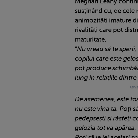
Meghan Leahy continu
susținând cu, de cele 
animozități imature di
rivalități care pot distr
maturitate.
”
Nu vreau să te sperii,
copilul care este gelos
pot produce schimbăr
lung în relațiile dintr
De asemenea, este foa
nu este vina ta. Poți să
pedepsești și răsfeți c
gelozia tot va apărea.
Poți să le iei același s