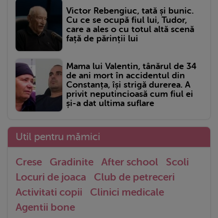
Victor Rebengiuc, tată și bunic.
Cu ce se ocupă fiul lui, Tudor,
care a ales o cu totul altă scenă
față de părinții lui
Mama lui Valentin, tânărul de 34
de ani mort în accidentul din
Constanța, își strigă durerea. A
privit neputincioasă cum fiul ei
și-a dat ultima suflare
Util pentru mămici
Crese
Gradinite
After school
Scoli
Locuri de joaca
Club de petreceri
Activitati copii
Clinici medicale
Agentii bone