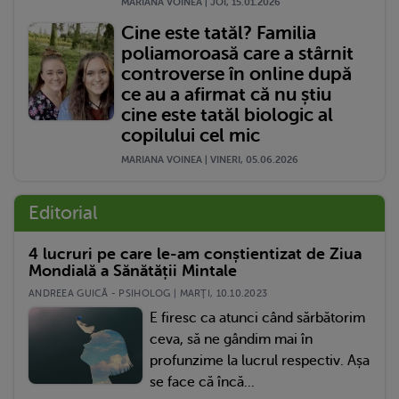
MARIANA VOINEA | JOI, 15.01.2026
Cine este tatăl? Familia
poliamoroasă care a stârnit
controverse în online după
ce au a afirmat că nu știu
cine este tatăl biologic al
copilului cel mic
MARIANA VOINEA | VINERI, 05.06.2026
Editorial
4 lucruri pe care le-am conștientizat de Ziua
Mondială a Sănătății Mintale
ANDREEA GUICĂ - PSIHOLOG | MARŢI, 10.10.2023
E firesc ca atunci când sărbătorim
ceva, să ne gândim mai în
profunzime la lucrul respectiv. Așa
se face că încă...