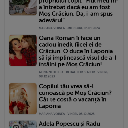
propriului copil: "Fiul meu m-
a întrebat dacă eu am fost
Moș Crăciun. Da, i-am spus
adevărul"
MARIANA VOINEA | MIERCURI, 03.01.2024
Oana Roman îi face un
cadou inedit fiicei ei de
Crăciun. O duce în Laponia
să își împlinească visul de a-l
întâlni pe Moș Crăciun!
ALINA NEDELCU - REDACTOR SENIOR | VINERI,
08.12.2023
Copilul tău vrea să-l
cunoască pe Moș Crăciun?
Cât te costă o vacanță în
Laponia
MARIANA VOINEA | VINERI, 05.12.2025
Adela Popescu și Radu