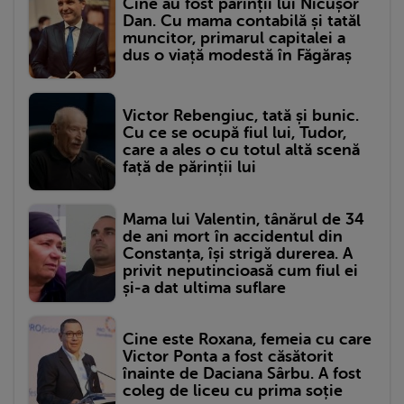
Cine au fost părinții lui Nicușor
Dan. Cu mama contabilă și tatăl
muncitor, primarul capitalei a
dus o viață modestă în Făgăraș
Victor Rebengiuc, tată și bunic.
Cu ce se ocupă fiul lui, Tudor,
care a ales o cu totul altă scenă
față de părinții lui
Mama lui Valentin, tânărul de 34
de ani mort în accidentul din
Constanța, își strigă durerea. A
privit neputincioasă cum fiul ei
și-a dat ultima suflare
Cine este Roxana, femeia cu care
Victor Ponta a fost căsătorit
înainte de Daciana Sârbu. A fost
coleg de liceu cu prima soție