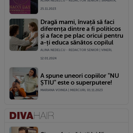
ALINA NEDELCU - REDACTOR SENIOR | SÂMBĂTĂ,
25.11.2023
Dragă mami, învață să faci
diferența dintre a fi politicos
și a face pe plac oricui pentru
a-ți educa sănătos copilul
ALINA NEDELCU - REDACTOR SENIOR | VINERI,
12.01.2024
A spune uneori copiilor "NU
ȘTIU" este o superputere!
MARIANA VOINEA | MIERCURI, 01.11.2023