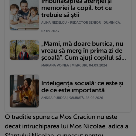
Îmbunătățirea atenției și
memoriei la copil: tot ce
trebuie să știi
ALINA NEDELCU - REDACTOR SENIOR | DUMINICĂ,
03.09.2023
„Mami, mă doare burtica, nu
vreau să merg în prima zi de
școală". Cum ajuți copilul să...
MARIANA VOINEA | MIERCURI, 04.09.2024
Inteligența socială: ce este și
de ce este importantă
ANDRA PURDEA | SÂMBĂTĂ, 28.02.2026
O traditie spune ca Mos Craciun nu este
decat intruchiparea lui Mos Nicolae, adica a
Sfantului Nicolae, cunoscut pentru