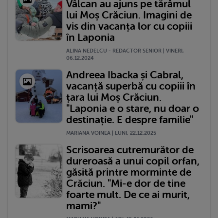
Vâlcan au ajuns pe tărâmul
lui Moș Crăciun. Imagini de
vis din vacanța lor cu copiii
în Laponia
ALINA NEDELCU - REDACTOR SENIOR | VINERI,
06.12.2024
Andreea Ibacka și Cabral,
vacanță superbă cu copiii în
țara lui Moș Crăciun.
"Laponia e o stare, nu doar o
destinație. E despre familie"
MARIANA VOINEA | LUNI, 22.12.2025
Scrisoarea cutremurător de
dureroasă a unui copil orfan,
găsită printre morminte de
Crăciun. "Mi-e dor de tine
foarte mult. De ce ai murit,
mami?"