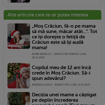
Alte articole care te-ar putea interesa
„Moș Crăciun, fă-o pe mama
să mă sune, măcar atât...”. Tot
ce își dorește o fetiță de
Crăciun este să își audă
mama!
ALINA NEDELCU - REDACTOR SENIOR | LUNI,
18.12.2023
Copilul meu de 12 ani încă
crede în Moș Crăciun. Să-i
spun adevărul?
ANDREEA GUICA - REDACTOR | LUNI, 13.11.2023
Decizia unei mame a câștigat
pe deplin încrederea