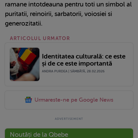
ramane intotdeauna pentru toti un simbol al
puritatii, reinoirii, sarbatorii, voiosiei si
generozitatii.
ARTICOLUL URMATOR
Identitatea culturală: ce este
și de ce este importantă
ANDRA PURDEA | SÂMBĂTĂ, 28.02.2026
Urmareste-ne pe Google News
Noutăți de la Qbebe