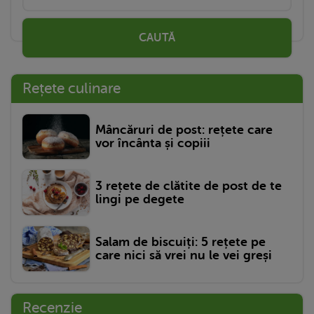
CAUTĂ
Rețete culinare
Mâncăruri de post: rețete care
vor încânta și copiii
3 rețete de clătite de post de te
lingi pe degete
Salam de biscuiți: 5 rețete pe
care nici să vrei nu le vei greși
Recenzie