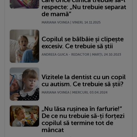
care orice clinică trebuie să-l
respecte: „Nu trebuie separat
de mamă”
MARIANA VOINEA | VINERI, 14.11.2025
Copilul se bâlbâie și clipește
excesiv. Ce trebuie să știi
ANDREEA GUICA - REDACTOR | MARŢI, 24.10.2023
Vizitele la dentist cu un copil
cu autism. Ce trebuie să știi?
MARIANA VOINEA | MIERCURI, 03.04.2024
„Nu lăsa rușinea în farfurie!”
De ce nu trebuie să-ți forțezi
copilul să termine tot de
mâncat