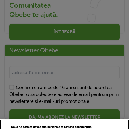
Comunitatea
Qbebe te ajută.
ÎNTREABĂ
Newsletter Qbebe
Confirm ca am peste 16 ani si sunt de acord ca
Qbebe.ro sa colecteze adresa de email pentru a primi
newslettere si e-mail-uri promotionale.
DA, MA ABONEZ LA NEWSLETTER
Nouă ne pasă ca datele tale personale să rămână confidențiale