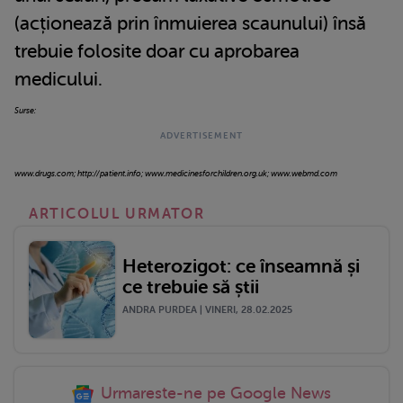
(acționează prin înmuierea scaunului) însă
trebuie folosite doar cu aprobarea
medicului.
Surse:
www.drugs.com; http://patient.info; www.medicinesforchildren.org.uk; www.webmd.com
ARTICOLUL URMATOR
Heterozigot: ce înseamnă și
ce trebuie să știi
ANDRA PURDEA | VINERI, 28.02.2025
Urmareste-ne pe Google News