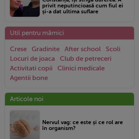
privit neputincioasă cum fiul ei
și-a dat ultima suflare
Util pentru mămici
Crese
Gradinite
After school
Scoli
Locuri de joaca
Club de petreceri
Activitati copii
Clinici medicale
Agentii bone
Articole noi
Nervul vag: ce este și ce rol are
în organism?