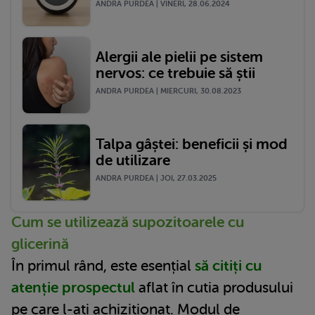
ANDRA PURDEA | VINERI, 28.06.2024
Alergii ale pielii pe sistem
nervos: ce trebuie să știi
ANDRA PURDEA | MIERCURI, 30.08.2023
Talpa gâștei: beneficii și mod
de utilizare
ANDRA PURDEA | JOI, 27.03.2025
Cum se utilizează supozitoarele cu
glicerină
În primul rând, este esențial
să citiți cu
atenție prospectul
aflat în cutia produsului
pe care l-ați achiziționat. Modul de