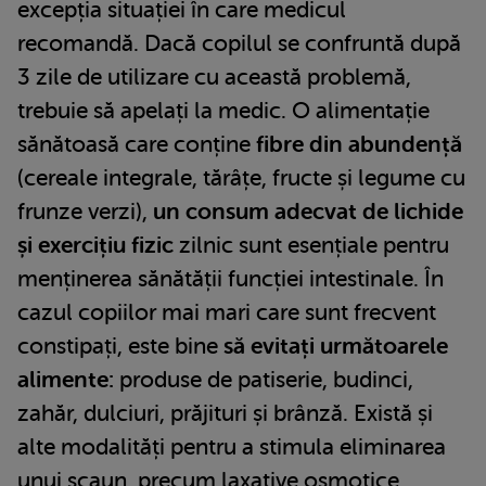
excepția situației în care medicul
recomandă. Dacă copilul se confruntă după
3 zile de utilizare cu această problemă,
trebuie să apelați la medic. O alimentație
sănătoasă care conține
fibre din abundență
(cereale integrale, tărâțe, fructe și legume cu
frunze verzi),
un consum adecvat de lichide
și exercițiu fizic
zilnic sunt esențiale pentru
menținerea sănătății funcției intestinale. În
cazul copiilor mai mari care sunt frecvent
constipați, este bine
să evitați următoarele
alimente:
produse de patiserie, budinci,
zahăr, dulciuri, prăjituri și brânză. Există și
alte modalități pentru a stimula eliminarea
unui scaun, precum laxative osmotice