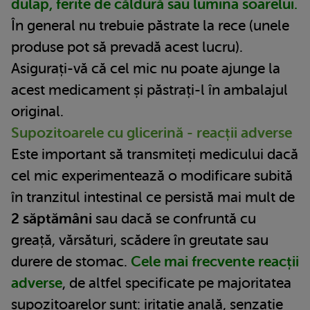
dulap, ferite de căldură sau lumina soarelui.
În general nu trebuie păstrate la rece (unele
produse pot să prevadă acest lucru).
Asigurați-vă că cel mic nu poate ajunge la
acest medicament și păstrați-l în ambalajul
original.
Supozitoarele cu glicerină - reacții adverse
Este important să transmiteți medicului dacă
cel mic experimentează o modificare subită
în tranzitul intestinal ce persistă mai mult de
2 săptămâni
sau dacă se confruntă cu
greață, vărsături, scădere în greutate sau
durere de stomac.
Cele mai frecvente reacții
adverse
, de altfel specificate pe majoritatea
supozitoarelor sunt: iritație anală, senzație