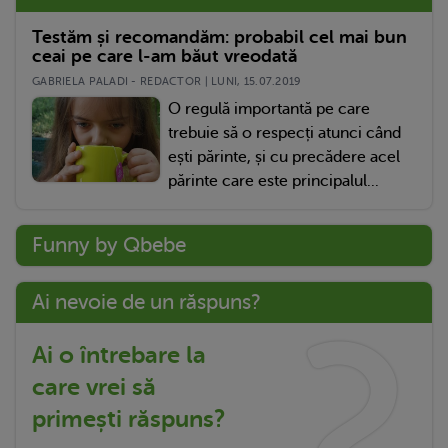
Testăm și recomandăm: probabil cel mai bun
ceai pe care l-am băut vreodată
GABRIELA PALADI - REDACTOR | LUNI, 15.07.2019
O regulă importantă pe care
trebuie să o respecți atunci când
ești părinte, și cu precădere acel
părinte care este principalul...
Funny by Qbebe
Ai nevoie de un răspuns?
Ai o întrebare la
care vrei să
primești răspuns?