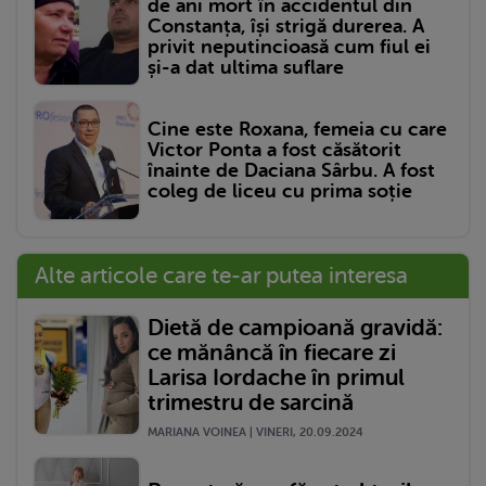
de ani mort în accidentul din
Constanța, își strigă durerea. A
privit neputincioasă cum fiul ei
și-a dat ultima suflare
Cine este Roxana, femeia cu care
Victor Ponta a fost căsătorit
înainte de Daciana Sârbu. A fost
coleg de liceu cu prima soție
Alte articole care te-ar putea interesa
Dietă de campioană gravidă:
ce mănâncă în fiecare zi
Larisa Iordache în primul
trimestru de sarcină
MARIANA VOINEA | VINERI, 20.09.2024