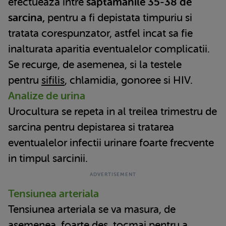
efectueaza intre
saptamanile 35-38 de
sarcina,
pentru a fi depistata timpuriu si
tratata corespunzator, astfel incat sa fie
inalturata aparitia eventualelor complicatii.
Se recurge, de asemenea, si la testele
pentru
sifilis
, chlamidia, gonoree si HIV.
Analize de urina
Urocultura se repeta in al treilea trimestru de
sarcina pentru depistarea si tratarea
eventualelor infectii urinare foarte frecvente
in timpul sarcinii.
Tensiunea arteriala
Tensiunea arteriala se va masura, de
asemenea, foarte des, tocmai pentru a