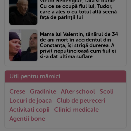
Victor Rebengiuc, tată și bunic.
Cu ce se ocupă fiul lui, Tudor,
care a ales o cu totul altă scenă
față de părinții lui
Mama lui Valentin, tânărul de 34
de ani mort în accidentul din
Constanța, își strigă durerea. A
privit neputincioasă cum fiul ei
și-a dat ultima suflare
Util pentru mămici
Crese
Gradinite
After school
Scoli
Locuri de joaca
Club de petreceri
Activitati copii
Clinici medicale
Agentii bone