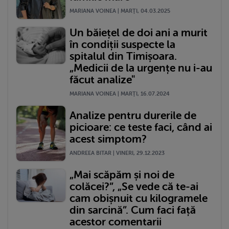
MARIANA VOINEA | MARŢI, 04.03.2025
Un băiețel de doi ani a murit
în condiții suspecte la
spitalul din Timișoara.
„Medicii de la urgențe nu i-au
făcut analize"
MARIANA VOINEA | MARŢI, 16.07.2024
Analize pentru durerile de
picioare: ce teste faci, când ai
acest simptom?
ANDREEA BITAR | VINERI, 29.12.2023
„Mai scăpăm și noi de
colăcei?”, „Se vede că te-ai
cam obișnuit cu kilogramele
din sarcină”. Cum faci față
acestor comentarii