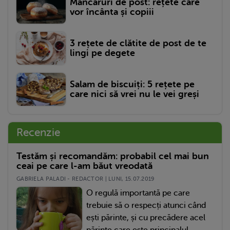
Mâncăruri de post: rețete care
vor încânta și copiii
3 rețete de clătite de post de te
lingi pe degete
Salam de biscuiți: 5 rețete pe
care nici să vrei nu le vei greși
Recenzie
Testăm și recomandăm: probabil cel mai bun
ceai pe care l-am băut vreodată
GABRIELA PALADI - REDACTOR | LUNI, 15.07.2019
O regulă importantă pe care
trebuie să o respecți atunci când
ești părinte, și cu precădere acel