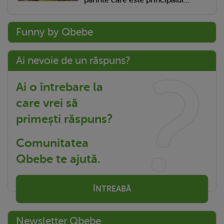
părinte care este principalul...
Funny by Qbebe
Ai nevoie de un răspuns?
Ai o întrebare la
care vrei să
primești răspuns?
Comunitatea
Qbebe te ajută.
ÎNTREABĂ
Newsletter Qbebe