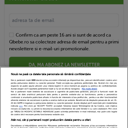
Confirm ca am peste 16 ani si sunt de acord ca
Qbebe.ro sa colecteze adresa de email pentru a primi
newslettere si e-mail-uri promotionale.
DA, MA ABONEZ LA NEWSLETTER
Nouă ne pasă ca datele tale personale să rămână confidențiale
Noi și partenerii noștri
1019
stocăm și/sau accesăm informații pe dispozitivul dvs., precum identificatorii cookie unici
pentru prelucrarea datelor cu caracter personal. Puteți accepta sau gestiona preferințele dvs. făcând clic mai jos,
respectiv vă puteți opune utilizării unui interes legitim în orice moment pe pagina cu politica de confidențialitate.
Aceste alegeri vor fi raportate partenerilor noștri și nu vă vor afecta navigarea.
Mai multe detalii
Noi si partenerii nostri (retelele de socializare si agentiile de publicitate partenere, precum si furnizorii nostri de
servicii de date analitice) prelucram date pentru a permite website-ului sa functioneze, pentru a personaliza
continutul si anunturile publicitare afisate in functie de interesele si/sau profilul dvs., pentru a va oferi functionalitati
aferente retelelor de socializare si pentru a analiza traficul pe website. Beneficiati de drepturile prevazute de art. 15-
22 din GDPR in legatura cu prelucrarea datelor cu caracter personal. Aceste drepturi pot fi exercitate prin modalitatea
indicata
aici
. Prin click pe “ACCEPT TOATE”, acceptati folosirea tuturor Tehnologiilor de tip Cookie, care implica
inclusiv acceptul dvs. cu privire la stocarea/accesarea informatiilor de catre Vendor-ii cu care colaboram. Prin click
Echipa Editoriala
Newsletter
Contact
pe “VREAU SA MODIFIC SETARILE INDIVIDUAL” puteti schimba preferintele in mod individual, mai putin cele legate
de cookie strict necesare pentru functionarea website-ului.
Atât noi, cât și partenerii noștri prelucrăm datele pentru a oferi:
Cariere
Cookies
Politica de confidentialitate
Dezvoltarea și îmbunătățirea serviciilor. Măsurarea performanței reclamelor. Stocarea și/sau accesarea informațiilor
de pe un dispozitiv. Utilizarea profilurilor pentru selectarea conținutului personalizat. Crearea profilurilor de conținut