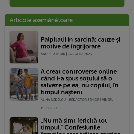
Articole asemănătoare
Palpitații în sarcină: cauze și
motive de îngrijorare
ANDREEA BITAR | JOI, 31.08.2023
A creat controverse online
când i-a spus soțului să o
salveze pe ea, nu copilul, în
timpul nașterii
ALINA NEDELCU - REDACTOR SENIOR | VINERI,
11.08.2023
„Nu mă simt fericită tot
timpul.” Confesiunile