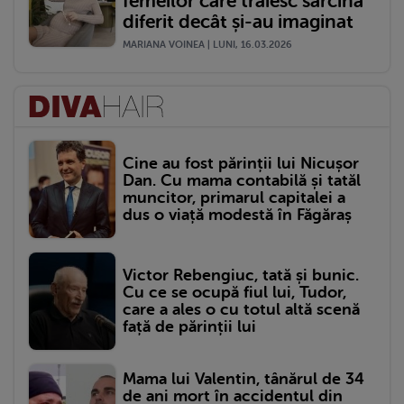
femeilor care trăiesc sarcina
diferit decât și-au imaginat
MARIANA VOINEA | LUNI, 16.03.2026
Cine au fost părinții lui Nicușor
Dan. Cu mama contabilă și tatăl
muncitor, primarul capitalei a
dus o viață modestă în Făgăraș
Victor Rebengiuc, tată și bunic.
Cu ce se ocupă fiul lui, Tudor,
care a ales o cu totul altă scenă
față de părinții lui
Mama lui Valentin, tânărul de 34
de ani mort în accidentul din