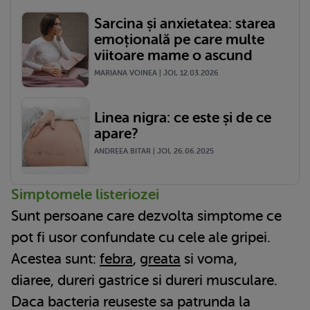
Sarcina și anxietatea: starea
emoțională pe care multe
viitoare mame o ascund
MARIANA VOINEA | JOI, 12.03.2026
Linea nigra: ce este și de ce
apare?
ANDREEA BITAR | JOI, 26.06.2025
Simptomele listeriozei
Sunt persoane care dezvolta simptome ce
pot fi usor confundate cu cele ale gripei.
Acestea sunt:
febra
,
greata
si voma,
diaree, dureri gastrice si dureri musculare.
Daca bacteria reuseste sa patrunda la