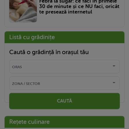
Febra la sugar: ce faci în primele
30 de minute și ce NU faci, oricât
te presează internetul
Listă cu grădinițe
Caută o grădință în orașul tău
CAUTĂ
Rețete culinare