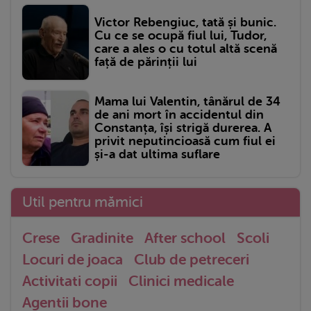
Victor Rebengiuc, tată și bunic.
Cu ce se ocupă fiul lui, Tudor,
care a ales o cu totul altă scenă
față de părinții lui
Mama lui Valentin, tânărul de 34
de ani mort în accidentul din
Constanța, își strigă durerea. A
privit neputincioasă cum fiul ei
și-a dat ultima suflare
Util pentru mămici
Crese
Gradinite
After school
Scoli
Locuri de joaca
Club de petreceri
Activitati copii
Clinici medicale
Agentii bone