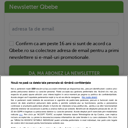
Newsletter Qbebe
Confirm ca am peste 16 ani si sunt de acord ca
Qbebe.ro sa colecteze adresa de email pentru a primi
newslettere si e-mail-uri promotionale.
DA, MA ABONEZ LA NEWSLETTER
Nouă ne pasă ca datele tale personale să rămână confidențiale
Noi și partenerii noștri
1019
stocăm și/sau accesăm informații pe dispozitivul dvs., precum identificatorii cookie unici
pentru prelucrarea datelor cu caracter personal. Puteți accepta sau gestiona preferințele dvs. făcând clic mai jos,
respectiv vă puteți opune utilizării unui interes legitim în orice moment pe pagina cu politica de confidențialitate.
Aceste alegeri vor fi raportate partenerilor noștri și nu vă vor afecta navigarea.
Mai multe detalii
Noi si partenerii nostri (retelele de socializare si agentiile de publicitate partenere, precum si furnizorii nostri de
servicii de date analitice) prelucram date pentru a permite website-ului sa functioneze, pentru a personaliza
continutul si anunturile publicitare afisate in functie de interesele si/sau profilul dvs., pentru a va oferi functionalitati
aferente retelelor de socializare si pentru a analiza traficul pe website. Beneficiati de drepturile prevazute de art. 15-
22 din GDPR in legatura cu prelucrarea datelor cu caracter personal. Aceste drepturi pot fi exercitate prin modalitatea
indicata
aici
. Prin click pe “ACCEPT TOATE”, acceptati folosirea tuturor Tehnologiilor de tip Cookie, care implica
inclusiv acceptul dvs. cu privire la stocarea/accesarea informatiilor de catre Vendor-ii cu care colaboram. Prin click
Echipa Editoriala
Newsletter
Contact
pe “VREAU SA MODIFIC SETARILE INDIVIDUAL” puteti schimba preferintele in mod individual, mai putin cele legate
de cookie strict necesare pentru functionarea website-ului.