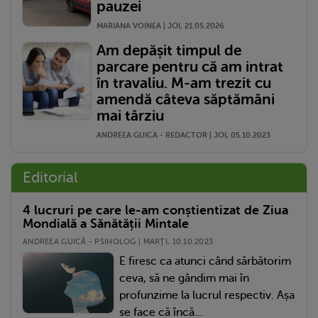
pauzei
MARIANA VOINEA | JOI, 21.05.2026
Am depășit timpul de
parcare pentru că am intrat
în travaliu. M-am trezit cu
amendă câteva săptămâni
mai târziu
ANDREEA GUICA - REDACTOR | JOI, 05.10.2023
Editorial
4 lucruri pe care le-am conștientizat de Ziua
Mondială a Sănătății Mintale
ANDREEA GUICĂ - PSIHOLOG | MARŢI, 10.10.2023
E firesc ca atunci când sărbătorim
ceva, să ne gândim mai în
profunzime la lucrul respectiv. Așa
se face că încă...