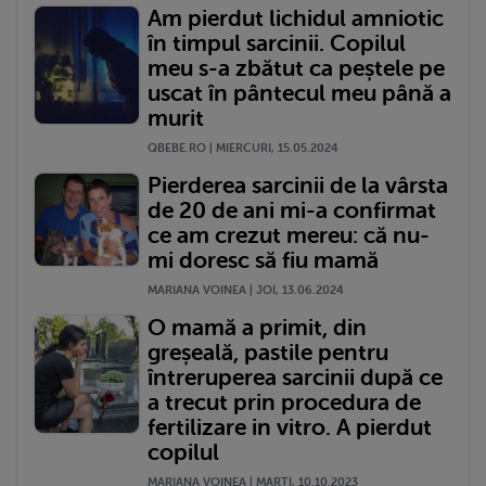
Am pierdut lichidul amniotic
în timpul sarcinii. Copilul
meu s-a zbătut ca peștele pe
uscat în pântecul meu până a
murit
QBEBE.RO | MIERCURI, 15.05.2024
Pierderea sarcinii de la vârsta
de 20 de ani mi-a confirmat
ce am crezut mereu: că nu-
mi doresc să fiu mamă
MARIANA VOINEA | JOI, 13.06.2024
O mamă a primit, din
greșeală, pastile pentru
întreruperea sarcinii după ce
a trecut prin procedura de
fertilizare in vitro. A pierdut
copilul
MARIANA VOINEA | MARŢI, 10.10.2023