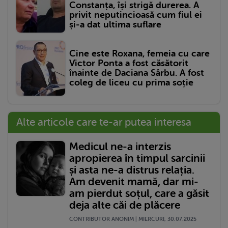
Constanța, își strigă durerea. A
privit neputincioasă cum fiul ei
și-a dat ultima suflare
Cine este Roxana, femeia cu care
Victor Ponta a fost căsătorit
înainte de Daciana Sârbu. A fost
coleg de liceu cu prima soție
Alte articole care te-ar putea interesa
Medicul ne-a interzis
apropierea în timpul sarcinii
și asta ne-a distrus relația.
Am devenit mamă, dar mi-
am pierdut soțul, care a găsit
deja alte căi de plăcere
CONTRIBUTOR ANONIM | MIERCURI, 30.07.2025