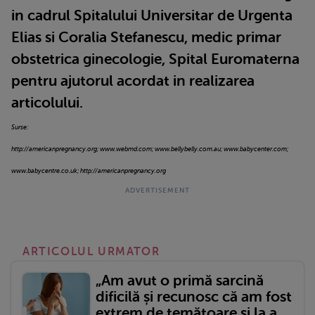
in cadrul Spitalului Universitar de Urgenta
Elias si Coralia Stefanescu, medic primar
obstetrica ginecologie, Spital Euromaterna
pentru ajutorul acordat in realizarea
articolului.
Surse:
http://americanpregnancy.org; www.webmd.com; www.bellybelly.com.au; www.babycenter.com;
www.babycentre.co.uk; http://americanpregnancy.org
ARTICOLUL URMATOR
„Am avut o primă sarcină
dificilă și recunosc că am fost
extrem de temătoare și la a