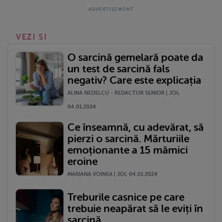
VEZI SI
O sarcină gemelară poate da
un test de sarcină fals
negativ? Care este explicația
ALINA NEDELCU - REDACTOR SENIOR | JOI,
04.01.2024
Ce înseamnă, cu adevărat, să
pierzi o sarcină. Mărturiile
emoționante a 15 mămici
eroine
MARIANA VOINEA | JOI, 04.01.2024
Treburile casnice pe care
trebuie neapărat să le eviți în
sarcină