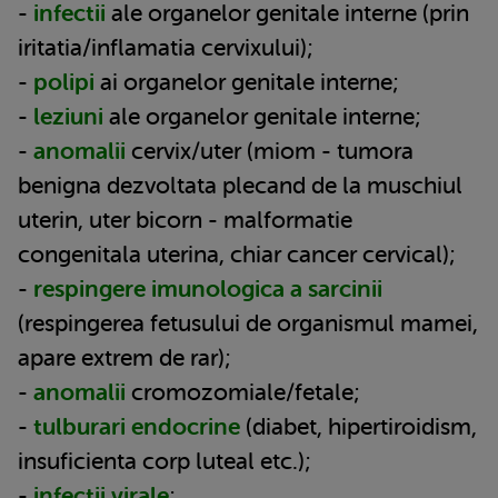
-
infectii
ale organelor genitale interne (prin
iritatia/inflamatia cervixului);
-
polipi
ai organelor genitale interne;
-
leziuni
ale organelor genitale interne;
-
anomalii
cervix/uter (miom - tumora
benigna dezvoltata plecand de la muschiul
uterin, uter bicorn - malformatie
congenitala uterina, chiar cancer cervical);
-
respingere imunologica a sarcinii
(respingerea fetusului de organismul mamei,
apare extrem de rar);
-
anomalii
cromozomiale/fetale;
-
tulburari endocrine
(diabet, hipertiroidism,
insuficienta corp luteal etc.);
-
infectii virale
;