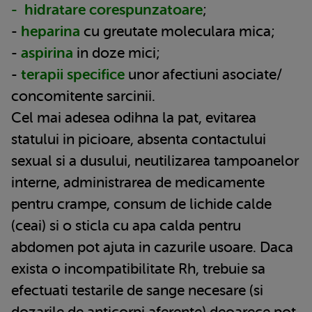
- hidratare corespunzatoare
;
-
heparina
cu greutate moleculara mica;
-
aspirina
in doze mici;
-
terapii specifice
unor afectiuni asociate/
concomitente sarcinii.
Cel mai adesea odihna la pat, evitarea
statului in picioare, absenta contactului
sexual si a dusului, neutilizarea tampoanelor
interne, administrarea de medicamente
pentru crampe, consum de lichide calde
(ceai) si o sticla cu apa calda pentru
abdomen pot ajuta in cazurile usoare. Daca
exista o incompatibilitate Rh, trebuie sa
efectuati testarile de sange necesare (si
dozarile de anticorpi aferente) deoarece pot