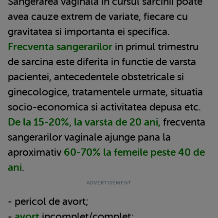
Sangerarea vaginala in cursul sarcinii poate
avea cauze extrem de variate, fiecare cu
gravitatea si importanta ei specifica.
Frecventa sangerarilor
in primul trimestru
de sarcina este diferita in functie de varsta
pacientei, antecedentele obstetricale si
ginecologice, tratamentele urmate, situatia
socio-economica si activitatea depusa etc.
De la 15-20%, la varsta de 20 ani,
frecventa
sangerarilor vaginale ajunge pana la
aproximativ
60-70% la femeile peste 40 de
ani
.
- pericol de avort;
-
avort
incomplet/complet;