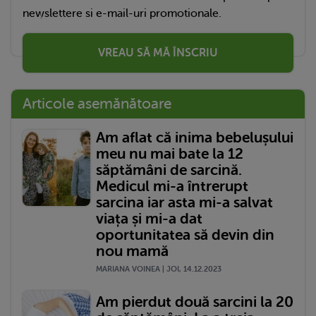
newslettere si e-mail-uri promotionale.
VREAU SĂ MĂ ÎNSCRIU
Articole asemănătoare
Am aflat că inima bebelușului
meu nu mai bate la 12
săptămâni de sarcină.
Medicul mi-a întrerupt
sarcina iar asta mi-a salvat
viața și mi-a dat
oportunitatea să devin din
nou mamă
MARIANA VOINEA | JOI, 14.12.2023
Am pierdut două sarcini la 20