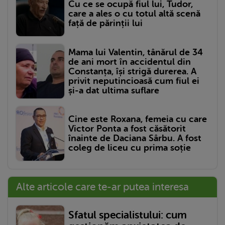
Cu ce se ocupă fiul lui, Tudor,
care a ales o cu totul altă scenă
față de părinții lui
Mama lui Valentin, tânărul de 34
de ani mort în accidentul din
Constanța, își strigă durerea. A
privit neputincioasă cum fiul ei
și-a dat ultima suflare
Cine este Roxana, femeia cu care
Victor Ponta a fost căsătorit
înainte de Daciana Sârbu. A fost
coleg de liceu cu prima soție
Alte articole care te-ar putea interesa
Sfatul specialistului: cum