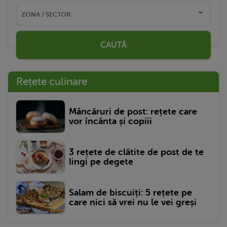
CAUTĂ
Rețete culinare
Mâncăruri de post: rețete care
vor încânta și copiii
3 rețete de clătite de post de te
lingi pe degete
Salam de biscuiți: 5 rețete pe
care nici să vrei nu le vei greși