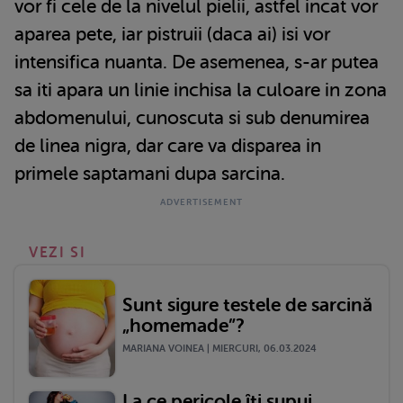
vor fi cele de la nivelul pielii, astfel incat vor
aparea pete, iar pistruii (daca ai) isi vor
intensifica nuanta. De asemenea, s-ar putea
sa iti apara un linie inchisa la culoare in zona
abdomenului, cunoscuta si sub denumirea
de linea nigra, dar care va disparea in
primele saptamani dupa sarcina.
VEZI SI
Sunt sigure testele de sarcină
„homemade”?
MARIANA VOINEA | MIERCURI, 06.03.2024
La ce pericole îți supui