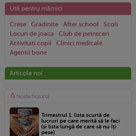
Util pentru mămici
Crese
Gradinite
After school
Scoli
Locuri de joaca
Club de petreceri
Activitati copii
Clinici medicale
Agentii bone
Articole noi
Trimestrul 1: lista scurtă de
lucruri pe care merită să le faci
(și lista lungă de care să nu îți
pese)