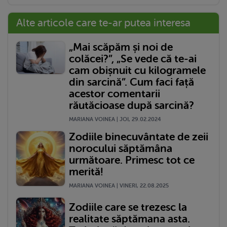
Alte articole care te-ar putea interesa
„Mai scăpăm și noi de
colăcei?”, „Se vede că te-ai
cam obișnuit cu kilogramele
din sarcină”. Cum faci față
acestor comentarii
răutăcioase după sarcină?
MARIANA VOINEA | JOI, 29.02.2024
Zodiile binecuvântate de zeii
norocului săptămâna
următoare. Primesc tot ce
merită!
MARIANA VOINEA | VINERI, 22.08.2025
Zodiile care se trezesc la
realitate săptămana asta.