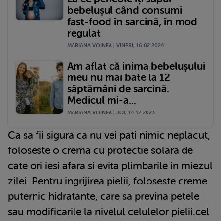
bebelușul când consumi
fast-food în sarcină, în mod
regulat
MARIANA VOINEA | VINERI, 16.02.2024
Am aflat că inima bebelușului
meu nu mai bate la 12
săptămâni de sarcină.
Medicul mi-a...
MARIANA VOINEA | JOI, 14.12.2023
Ca sa fii sigura ca nu vei pati nimic neplacut,
foloseste o crema cu protectie solara de
cate ori iesi afara si evita plimbarile in miezul
zilei. Pentru ingrijirea pielii, foloseste creme
puternic hidratante, care sa previna petele
sau modificarile la nivelul celulelor pielii.cel