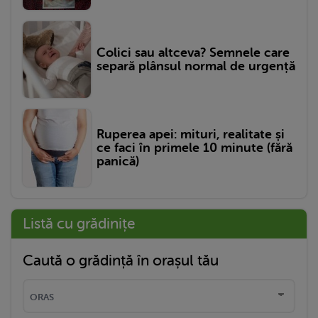
Colici sau altceva? Semnele care
separă plânsul normal de urgență
Ruperea apei: mituri, realitate și
ce faci în primele 10 minute (fără
panică)
Listă cu grădinițe
Caută o grădință în orașul tău