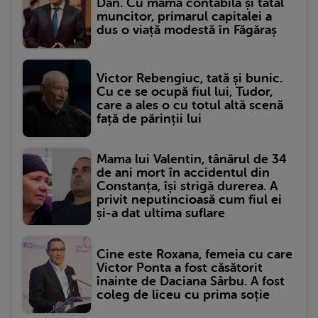
Dan. Cu mama contabilă și tatăl
muncitor, primarul capitalei a
dus o viață modestă în Făgăraș
Victor Rebengiuc, tată și bunic.
Cu ce se ocupă fiul lui, Tudor,
care a ales o cu totul altă scenă
față de părinții lui
Mama lui Valentin, tânărul de 34
de ani mort în accidentul din
Constanța, își strigă durerea. A
privit neputincioasă cum fiul ei
și-a dat ultima suflare
Cine este Roxana, femeia cu care
Victor Ponta a fost căsătorit
înainte de Daciana Sârbu. A fost
coleg de liceu cu prima soție