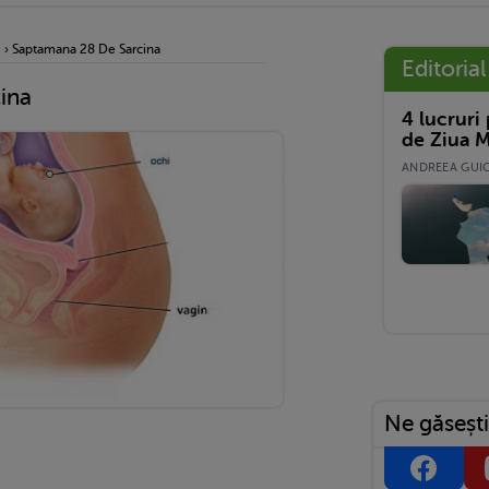
i
›
Saptamana 28 De Sarcina
Editorial
ina
4 lucruri
de Ziua M
ANDREEA GUICĂ
Ne găsești