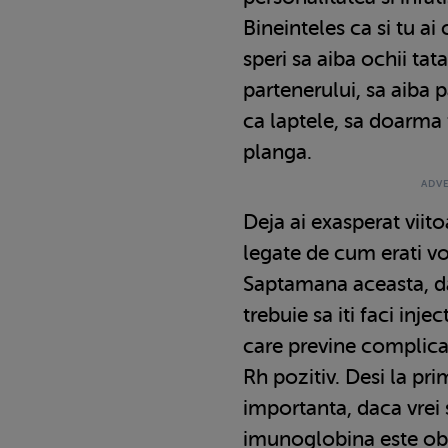
Bineinteles ca si tu ai
speri sa aiba ochii tat
partenerului, sa aiba p
ca laptele, sa doarma 
planga.
Deja ai exasperat viito
legate de cum erati vo
Saptamana aceasta, d
trebuie sa iti faci inj
care previne complicat
Rh pozitiv. Desi la pr
importanta, daca vrei 
imunoglobina este obl