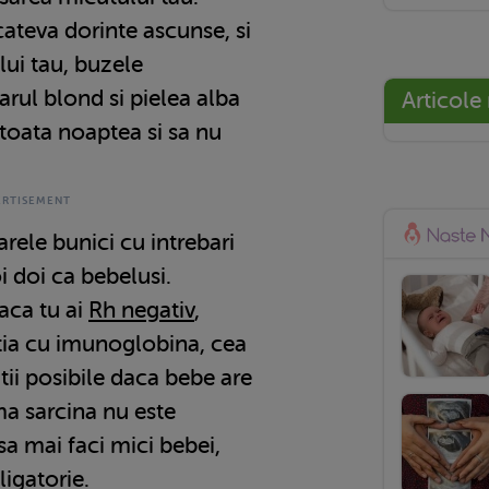
 cateva dorinte ascunse, si
alui tau, buzele
arul blond si pielea alba
Articole
toata noaptea si sa nu
arele bunici cu intrebari
i doi ca bebelusi.
aca tu ai
Rh negativ
,
ectia cu imunoglobina, cea
ii posibile daca bebe are
ima sarcina nu este
sa mai faci mici bebei,
igatorie.