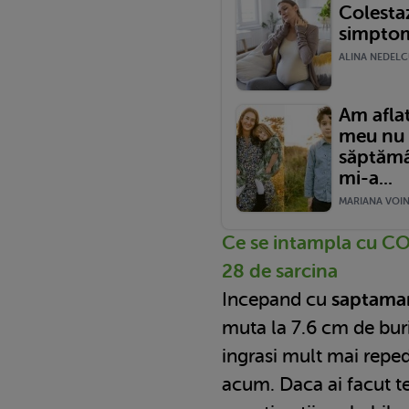
Colestaz
simptom
ALINA NEDELCU
Am afla
meu nu 
săptămâ
mi-a...
MARIANA VOINE
Ce se intampla cu C
28 de sarcina
Incepand cu
saptaman
muta la 7.6 cm de buric
ingrasi mult mai repe
acum. Daca ai facut tes