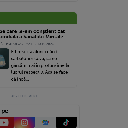
 pe care le-am conștientizat
ondială a Sănătății Mintale
 - PSIHOLOG | MARŢI, 10.10.2023
E firesc ca atunci când
sărbătorim ceva, să ne
gândim mai în profunzime la
lucrul respectiv. Așa se face
că încă...
 pe