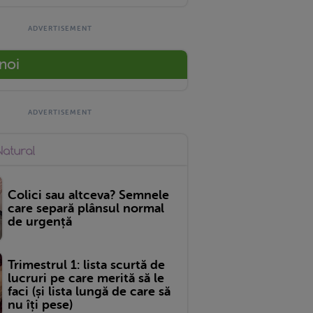
 noi
Colici sau altceva? Semnele
care separă plânsul normal
de urgență
Trimestrul 1: lista scurtă de
lucruri pe care merită să le
faci (și lista lungă de care să
nu îți pese)