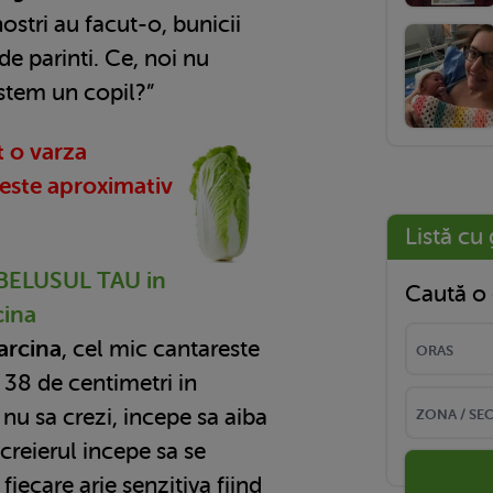
 nostri au facut-o, bunicii
 de parinti. Ce, noi nu
estem un copil?”
t o varza
reste aproximativ
Listă cu 
EBELUSUL TAU in
Caută o 
cina
arcina
, cel mic cantareste
38 de centimetri in
u nu sa crezi, incepe sa aiba
creierul incepe sa se
fiecare arie senzitiva fiind