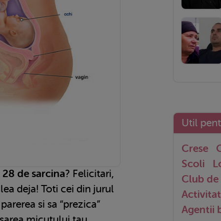
Util pen
Crese
G
Scoli
L
28 de sarcina
? Felicitari,
Club de 
ilea deja! Toti cei din jurul
Activitat
 parerea si sa “prezica”
Agentii
isarea micutului tau.