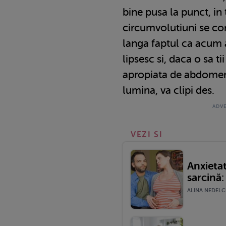
bine pusa la punct, in
circumvolutiuni se con
langa faptul ca acum a
lipsesc si, daca o sa t
apropiata de abdomen, 
lumina, va clipi des.
VEZI SI
Anxietat
sarcină: 
ALINA NEDELCU