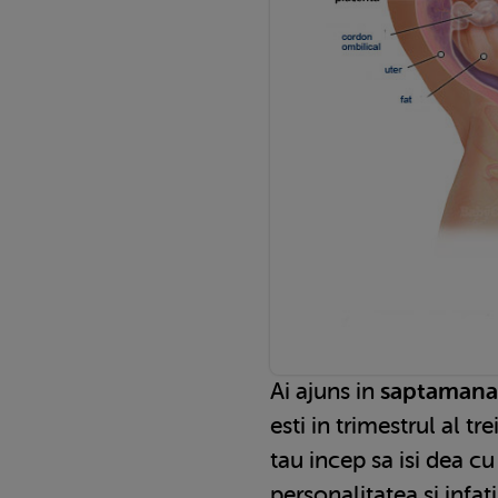
Ai ajuns in
saptamana 
esti in trimestrul al tre
tau incep sa isi dea cu
personalitatea si infat