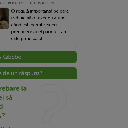
DI - REDACTOR | LUNI, 15.07.2019
O regulă importantă pe care
trebuie să o respecți atunci
când ești părinte, și cu
precădere acel părinte care
este principalul...
y Qbebe
e de un răspuns?
trebare la
ei să
i
s?