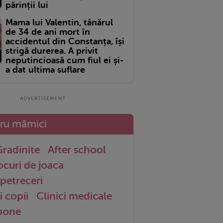
părinții lui
Mama lui Valentin, tânărul
de 34 de ani mort în
accidentul din Constanța, își
strigă durerea. A privit
neputincioasă cum fiul ei și-
a dat ultima suflare
tru mămici
radinite
After school
ocuri de joaca
petreceri
i copii
Clinici medicale
 bone