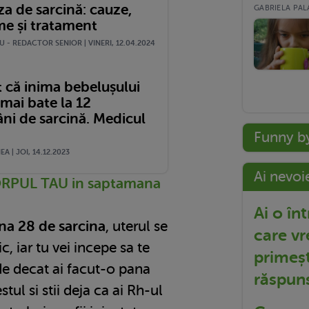
a de sarcină: cauze,
GABRIELA PALA
e și tratament
 - REDACTOR SENIOR | VINERI, 12.04.2024
t că inima bebelușului
mai bate la 12
ni de sarcină. Medicul
Funny b
A | JOI, 14.12.2023
Ai nevoi
ORPUL TAU in saptamana
Ai o în
a 28 de sarcina
, uterul se
care vr
, iar tu vei incepe sa te
primeșt
de decat ai facut-o pana
răspun
tul si stii deja ca ai Rh-ul