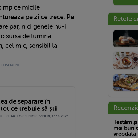
 timp ce micile
tureaza pe zi ce trece. Pe
Rețete c
re par, nici genele nu-i
ii o sursa de lumina
cel mic, sensibil la
ea de separare în
Recenzi
tot ce trebuie să știi
 - REDACTOR SENIOR | VINERI, 13.10.2023
Testăm și
mai bun c
vreodată