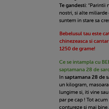
Te gandesti
: “Parintii
nostri, si alte miliarde
suntem in stare sa cr
Bebelusul tau este ca
chinezeasca si canta
1250 de grame!
Ce se intampla cu B
saptamana 28 de sar
In
saptamana 28 de s
un kilogram, masoara 
lungime si, iti vine sa
par pe cap ! Tot acum 
contureze si mai bine, 