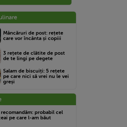
ulinare
Mâncăruri de post: rețete
care vor încânta și copiii
3 rețete de clătite de post
de te lingi pe degete
Salam de biscuiți: 5 rețete
pe care nici să vrei nu le vei
greși
e
 recomandăm: probabil cel
eai pe care l-am băut