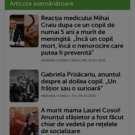
Articole asemănătoare
Reacția medicului Mihai
Craiu dupa ce un copil de
numai 5 ani a murit de
meningită. „Încă un copil
mort, încă o nenorocire care
putea fi prevenită"
MARIANA VOINEA | MIERCURI, 05.03.2025
Gabriela Prisăcariu, anunțul
despre al doilea copil. „Un
frățior sau o surioară”
MARIANA VOINEA | JOI, 08.05.2025
A murit mama Laurei Cosoi!
Anunțul sfâșietor a fost făcut
chiar de vedetă pe rețelele
de socializare