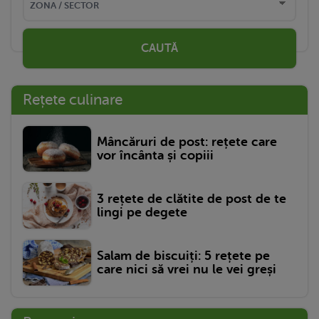
CAUTĂ
Rețete culinare
Mâncăruri de post: rețete care
vor încânta și copiii
3 rețete de clătite de post de te
lingi pe degete
Salam de biscuiți: 5 rețete pe
care nici să vrei nu le vei greși