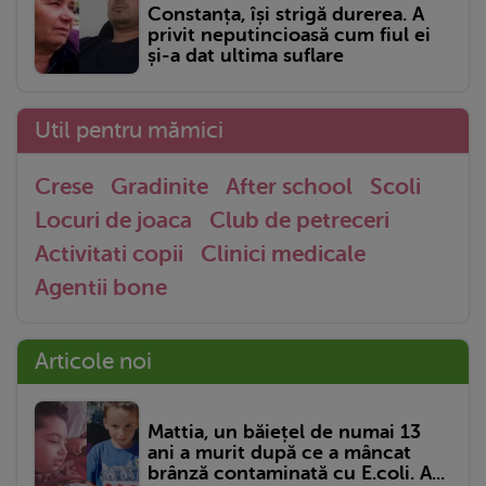
Constanța, își strigă durerea. A
privit neputincioasă cum fiul ei
și-a dat ultima suflare
Util pentru mămici
Crese
Gradinite
After school
Scoli
Locuri de joaca
Club de petreceri
Activitati copii
Clinici medicale
Agentii bone
Articole noi
Mattia, un băiețel de numai 13
ani a murit după ce a mâncat
brânză contaminată cu E.coli. A...