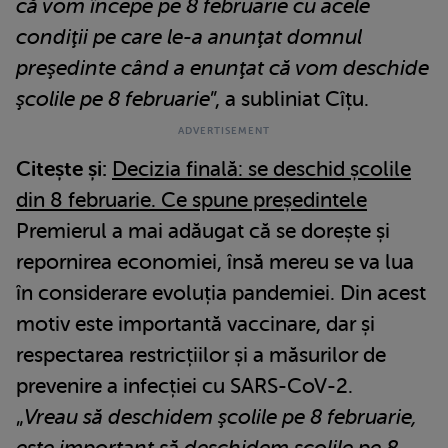
că vom începe pe 8 februarie cu acele
condiţii pe care le-a anunţat domnul
preşedinte când a enunţat că vom deschide
şcolile pe 8 februarie
”, a subliniat Cîțu.
Citește și:
Decizia finală: se deschid școlile
din 8 februarie. Ce spune președintele
Premierul a mai adăugat că se dorește și
repornirea economiei, însă mereu se va lua
în considerare evoluția pandemiei. Din acest
motiv este importantă vaccinare, dar și
respectarea restricțiilor și a măsurilor de
prevenire a infecției cu SARS-CoV-2.
„
Vreau să deschidem şcolile pe 8 februarie,
este important să deschidem şcolile pe 8