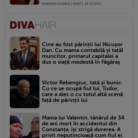
MARIANA VOINEA | MARŢI, 19.12.2023
Cine au fost părinții lui Nicușor
Dan. Cu mama contabilă și tatăl
muncitor, primarul capitalei a
dus o viață modestă în Făgăraș
Victor Rebengiuc, tată și bunic.
Cu ce se ocupă fiul lui, Tudor,
care a ales o cu totul altă scenă
față de părinții lui
Mama lui Valentin, tânărul de 34
de ani mort în accidentul din
Constanța, își strigă durerea. A
privit neputincioasă cum fiul ei