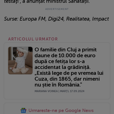
testaţ
i”, a anunțat ministrul Sănătății.
Surse: Europa FM, Digi24, Realitatea, Impact
ARTICOLUL URMATOR
O familie din Cluj a primit
daune de 10.000 de euro
după ce fetița lor s-a
accidentat la grădiniță.
„Există lege de pe vremea lui
Cuza, din 1865, dar nimeni
nu știe în România."
MARIANA VOINEA | MARŢI, 17.09.2024
Urmareste-ne pe Google News