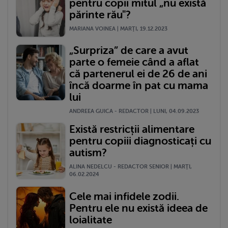
pentru copii mitul „nu există
părinte rău"?
MARIANA VOINEA | MARŢI, 19.12.2023
„Surpriza” de care a avut
parte o femeie când a aflat
că partenerul ei de 26 de ani
încă doarme în pat cu mama
lui
ANDREEA GUICA - REDACTOR | LUNI, 04.09.2023
Există restricții alimentare
pentru copiii diagnosticați cu
autism?
ALINA NEDELCU - REDACTOR SENIOR | MARŢI,
06.02.2024
Cele mai infidele zodii.
Pentru ele nu există ideea de
loialitate