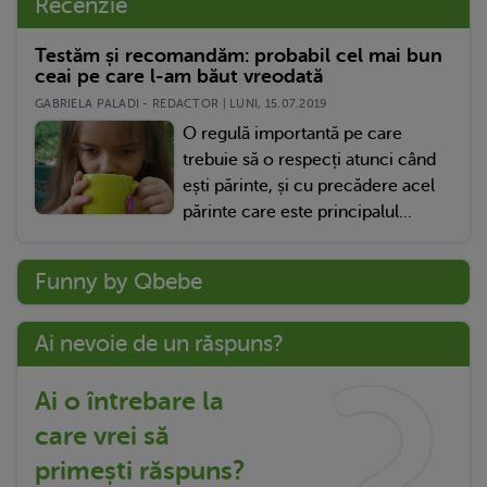
Recenzie
Testăm și recomandăm: probabil cel mai bun
ceai pe care l-am băut vreodată
GABRIELA PALADI - REDACTOR | LUNI, 15.07.2019
O regulă importantă pe care
trebuie să o respecți atunci când
ești părinte, și cu precădere acel
părinte care este principalul...
Funny by Qbebe
Ai nevoie de un răspuns?
Ai o întrebare la
care vrei să
primești răspuns?