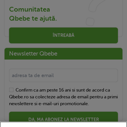
Comunitatea
Qbebe te ajută.
ÎNTREABĂ
Newsletter Qbebe
Confirm ca am peste 16 ani si sunt de acord ca
Qbebe.ro sa colecteze adresa de email pentru a primi
newslettere si e-mail-uri promotionale.
DA, MA ABONEZ LA NEWSLETTER