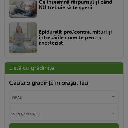
Ce înseamnă răspunsul și când
NU trebuie să te sperii
Epidurală: pro/contra, mituri și
întrebările corecte pentru
anestezist
Listă cu grădinițe
Caută o grădință în orașul tău