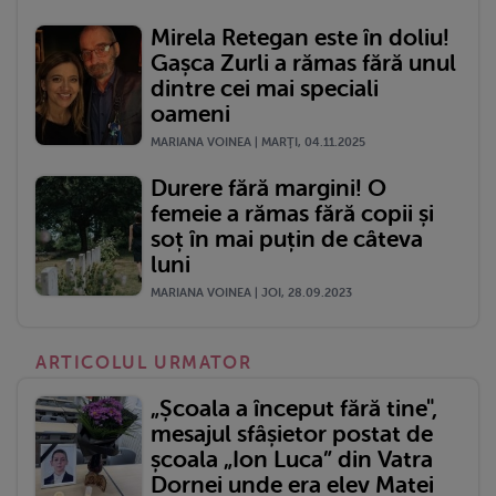
Mirela Retegan este în doliu!
Gașca Zurli a rămas fără unul
dintre cei mai speciali
oameni
MARIANA VOINEA | MARŢI, 04.11.2025
Durere fără margini! O
femeie a rămas fără copii și
soț în mai puțin de câteva
luni
MARIANA VOINEA | JOI, 28.09.2023
ARTICOLUL URMATOR
„Școala a început fără tine",
mesajul sfâșietor postat de
școala „Ion Luca” din Vatra
Dornei unde era elev Matei