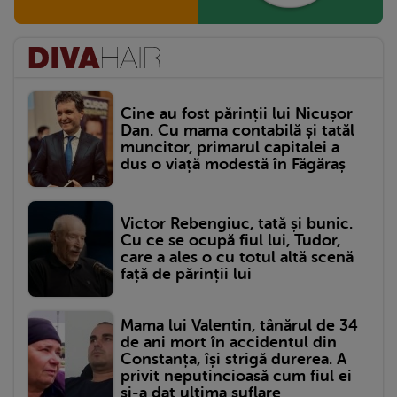
Cine au fost părinții lui Nicușor
Dan. Cu mama contabilă și tatăl
muncitor, primarul capitalei a
dus o viață modestă în Făgăraș
Victor Rebengiuc, tată și bunic.
Cu ce se ocupă fiul lui, Tudor,
care a ales o cu totul altă scenă
față de părinții lui
Mama lui Valentin, tânărul de 34
de ani mort în accidentul din
Constanța, își strigă durerea. A
privit neputincioasă cum fiul ei
și-a dat ultima suflare