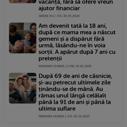
vacanță, fără să ofere vreun
ajutor financiar
QBEBE.RO | JOI, 30.05.2024
Am devenit tată la 18 ani,
după ce mama mea a născut
gemeni și a dispărut fără
urmă, lăsându-ne în voia
sorții. A apărut după 7 ani cu
pretenții
MARIANA VOINEA | LUNI, 19.01.2026
După 69 de ani de căsnicie,
și-au petrecut ultimele zile
ținându-se de mână. Au
rămas unul lângă celălalt
până la 91 de ani și până la
ultima suflare
MARIANA VOINEA | JOI, 05.10.2023