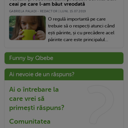
ceai pe care l-am băut vreodată
GABRIELA PALADI - REDACTOR | LUNI, 15.07.2019
O regulă importantă pe care
trebuie să o respecți atunci când
ești părinte, și cu precădere acel
părinte care este principalul...
Funny by Qbebe
Ai nevoie de un răspuns?
Ai o întrebare la
care vrei să
primești răspuns?
Comunitatea