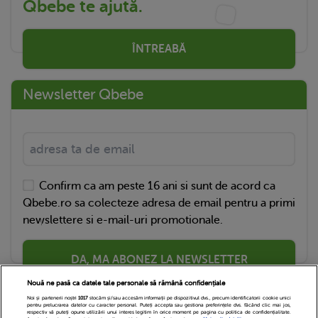
Qbebe te ajută.
ÎNTREABĂ
Newsletter Qbebe
Confirm ca am peste 16 ani si sunt de acord ca
Qbebe.ro sa colecteze adresa de email pentru a primi
newslettere si e-mail-uri promotionale.
DA, MA ABONEZ LA NEWSLETTER
Nouă ne pasă ca datele tale personale să rămână confidențiale
Noi și partenerii noștri
1017
stocăm și/sau accesăm informații pe dispozitivul dvs., precum identificatorii cookie unici
pentru prelucrarea datelor cu caracter personal. Puteți accepta sau gestiona preferințele dvs. făcând clic mai jos,
respectiv vă puteți opune utilizării unui interes legitim în orice moment pe pagina cu politica de confidențialitate.