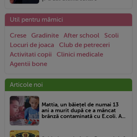
Util pentru mămici
Crese
Gradinite
After school
Scoli
Locuri de joaca
Club de petreceri
Activitati copii
Clinici medicale
Agentii bone
Articole noi
Mattia, un băiețel de numai 13
ani a murit după ce a mâncat
brânză contaminată cu E.coli. A...