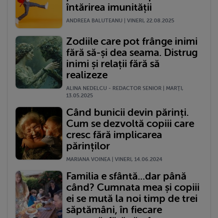
întărirea imunității
ANDREEA BALUTEANU | VINERI, 22.08.2025
Zodiile care pot frânge inimi
fără să-și dea seama. Distrug
inimi și relații fără să
realizeze
ALINA NEDELCU - REDACTOR SENIOR | MARŢI,
13.05.2025
Când bunicii devin părinți.
Cum se dezvoltă copiii care
cresc fără implicarea
părinților
MARIANA VOINEA | VINERI, 14.06.2024
Familia e sfântă...dar până
când? Cumnata mea și copiii
ei se mută la noi timp de trei
săptămâni, în fiecare