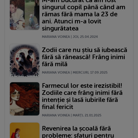
M-am bucurat că am fost
singurul copil până când am
rămas fără mama la 23 de
ani. Atunci m-a lovit
singurătatea
MARIANA VOINEA | JOI, 25.04.2024
Zodii care nu știu să iubească
fără să rănească! Frâng inimi
fără milă
MARIANA VOINEA | MIERCURI, 17.09.2025
Farmecul lor este irezistibil!
Zodiile care frâng inimi fără
intenție și lasă iubirile fără
final fericit
MARIANA VOINEA | MARŢI, 21.01.2025
Revenirea la școală fără
probleme: sfaturi pentru