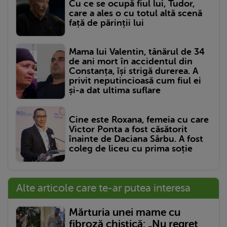
Cu ce se ocupă fiul lui, Tudor,
care a ales o cu totul altă scenă
față de părinții lui
Mama lui Valentin, tânărul de 34
de ani mort în accidentul din
Constanța, își strigă durerea. A
privit neputincioasă cum fiul ei
și-a dat ultima suflare
Cine este Roxana, femeia cu care
Victor Ponta a fost căsătorit
înainte de Daciana Sârbu. A fost
coleg de liceu cu prima soție
Alte articole care te-ar putea interesa
Mărturia unei mame cu
fibroză chistică: „Nu regret