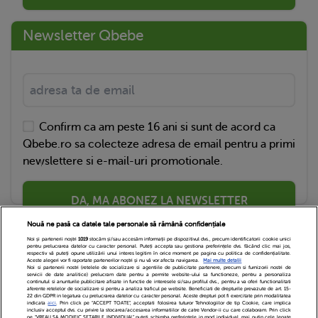
Newsletter Qbebe
Confirm ca am peste 16 ani si sunt de acord ca
Qbebe.ro sa colecteze adresa de email pentru a primi
newslettere si e-mail-uri promotionale.
DA, MA ABONEZ LA NEWSLETTER
Nouă ne pasă ca datele tale personale să rămână confidențiale
Noi și partenerii noștri
1019
stocăm și/sau accesăm informații pe dispozitivul dvs., precum identificatorii cookie unici
pentru prelucrarea datelor cu caracter personal. Puteți accepta sau gestiona preferințele dvs. făcând clic mai jos,
respectiv vă puteți opune utilizării unui interes legitim în orice moment pe pagina cu politica de confidențialitate.
Aceste alegeri vor fi raportate partenerilor noștri și nu vă vor afecta navigarea.
Mai multe detalii
Noi si partenerii nostri (retelele de socializare si agentiile de publicitate partenere, precum si furnizorii nostri de
servicii de date analitice) prelucram date pentru a permite website-ului sa functioneze, pentru a personaliza
continutul si anunturile publicitare afisate in functie de interesele si/sau profilul dvs., pentru a va oferi functionalitati
aferente retelelor de socializare si pentru a analiza traficul pe website. Beneficiati de drepturile prevazute de art. 15-
22 din GDPR in legatura cu prelucrarea datelor cu caracter personal. Aceste drepturi pot fi exercitate prin modalitatea
indicata
aici
. Prin click pe “ACCEPT TOATE”, acceptati folosirea tuturor Tehnologiilor de tip Cookie, care implica
inclusiv acceptul dvs. cu privire la stocarea/accesarea informatiilor de catre Vendor-ii cu care colaboram. Prin click
Echipa Editoriala
Newsletter
Contact
pe “VREAU SA MODIFIC SETARILE INDIVIDUAL” puteti schimba preferintele in mod individual, mai putin cele legate