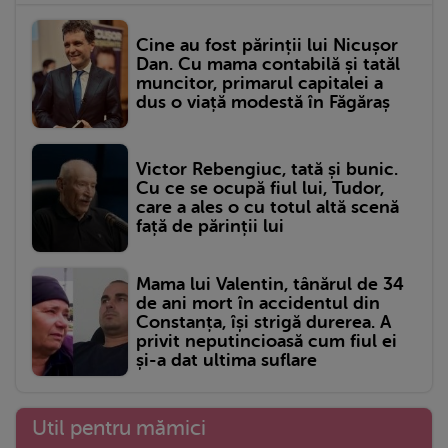
Cine au fost părinții lui Nicușor
Dan. Cu mama contabilă și tatăl
muncitor, primarul capitalei a
dus o viață modestă în Făgăraș
Victor Rebengiuc, tată și bunic.
Cu ce se ocupă fiul lui, Tudor,
care a ales o cu totul altă scenă
față de părinții lui
Mama lui Valentin, tânărul de 34
de ani mort în accidentul din
Constanța, își strigă durerea. A
privit neputincioasă cum fiul ei
și-a dat ultima suflare
Util pentru mămici