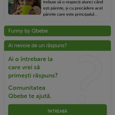
trebuie să o respecți atunci când
ești părinte, și cu precădere acel
părinte care este principalul...
Funny by Qbebe
Ai nevoie de un răspuns?
Ai o întrebare la
care vrei să
primești răspuns?
Comunitatea
Qbebe te ajută.
ÎNTREABĂ