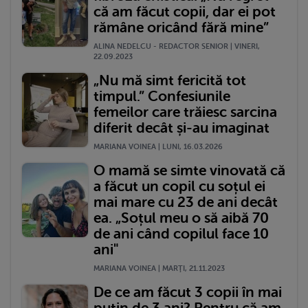
că am făcut copii, dar ei pot
rămâne oricând fără mine”
ALINA NEDELCU - REDACTOR SENIOR | VINERI,
22.09.2023
„Nu mă simt fericită tot
timpul.” Confesiunile
femeilor care trăiesc sarcina
diferit decât și-au imaginat
MARIANA VOINEA | LUNI, 16.03.2026
O mamă se simte vinovată că
a făcut un copil cu soțul ei
mai mare cu 23 de ani decât
ea. „Soțul meu o să aibă 70
de ani când copilul face 10
ani"
MARIANA VOINEA | MARŢI, 21.11.2023
De ce am făcut 3 copii în mai
puțin de 3 ani? Pentru că am