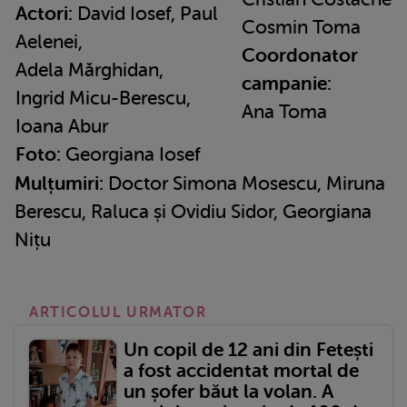
Actori:
David Iosef, Paul
Cosmin Toma
Aelenei,
Coordonator
Adela Mărghidan,
campanie:
Ingrid Micu-Berescu,
Ana Toma
Ioana Abur
Foto:
Georgiana Iosef
Mulțumiri:
Doctor Simona Mosescu, Miruna
Berescu, Raluca și Ovidiu Sidor, Georgiana
Nițu
ARTICOLUL URMATOR
Un copil de 12 ani din Fetești
a fost accidentat mortal de
un șofer băut la volan. A