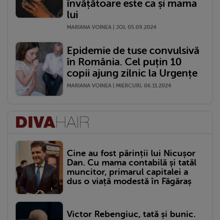
învățătoare este ca și mama
lui
MARIANA VOINEA | JOI, 05.09.2024
Epidemie de tuse convulsivă
în România. Cel puțin 10
copii ajung zilnic la Urgențe
MARIANA VOINEA | MIERCURI, 06.11.2024
Cine au fost părinții lui Nicușor
Dan. Cu mama contabilă și tatăl
muncitor, primarul capitalei a
dus o viață modestă în Făgăraș
Victor Rebengiuc, tată și bunic.