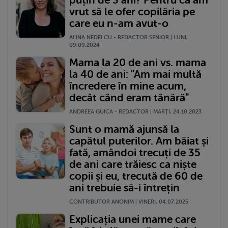
vrut să le ofer copilăria pe
care eu n-am avut-o
ALINA NEDELCU - REDACTOR SENIOR | LUNI,
09.09.2024
Mama la 20 de ani vs. mama
la 40 de ani: "Am mai multă
încredere în mine acum,
decât când eram tânără"
ANDREEA GUICA - REDACTOR | MARŢI, 24.10.2023
Sunt o mamă ajunsă la
capătul puterilor. Am băiat și
fată, amândoi trecuți de 35
de ani care trăiesc ca niște
copii și eu, trecută de 60 de
ani trebuie să-i întrețin
CONTRIBUTOR ANONIM | VINERI, 04.07.2025
Explicația unei mame care