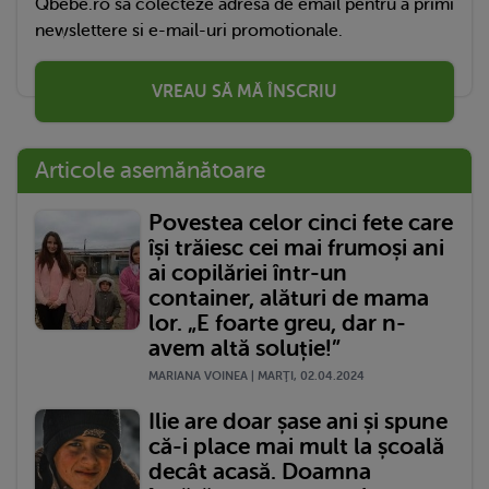
Qbebe.ro sa colecteze adresa de email pentru a primi
newslettere si e-mail-uri promotionale.
VREAU SĂ MĂ ÎNSCRIU
Articole asemănătoare
Povestea celor cinci fete care
își trăiesc cei mai frumoși ani
ai copilăriei într-un
container, alături de mama
lor. „E foarte greu, dar n-
avem altă soluție!”
MARIANA VOINEA | MARŢI, 02.04.2024
Ilie are doar șase ani și spune
că-i place mai mult la școală
decât acasă. Doamna