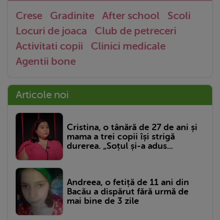
Crese
Gradinite
After school
Scoli
Locuri de joaca
Club de petreceri
Activitati copii
Clinici medicale
Agentii bone
Articole noi
Cristina, o tânără de 27 de ani și
mama a trei copii își strigă
durerea. „Soțul și-a adus...
Andreea, o fetiță de 11 ani din
Bacău a dispărut fără urmă de
mai bine de 3 zile