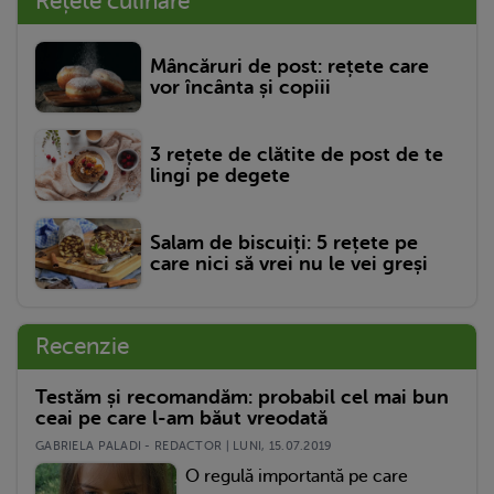
Rețete culinare
Mâncăruri de post: rețete care
vor încânta și copiii
3 rețete de clătite de post de te
lingi pe degete
Salam de biscuiți: 5 rețete pe
care nici să vrei nu le vei greși
Recenzie
Testăm și recomandăm: probabil cel mai bun
ceai pe care l-am băut vreodată
GABRIELA PALADI - REDACTOR | LUNI, 15.07.2019
O regulă importantă pe care