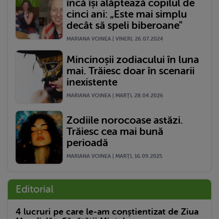
încă își alăptează copilul de
cinci ani: „Este mai simplu
decât să speli biberoane"
MARIANA VOINEA | VINERI, 26.07.2024
Mincinoșii zodiacului în luna
mai. Trăiesc doar în scenarii
inexistente
MARIANA VOINEA | MARŢI, 28.04.2026
Zodiile norocoase astăzi.
Trăiesc cea mai bună
perioadă
MARIANA VOINEA | MARŢI, 16.09.2025
Editorial
4 lucruri pe care le-am conștientizat de Ziua