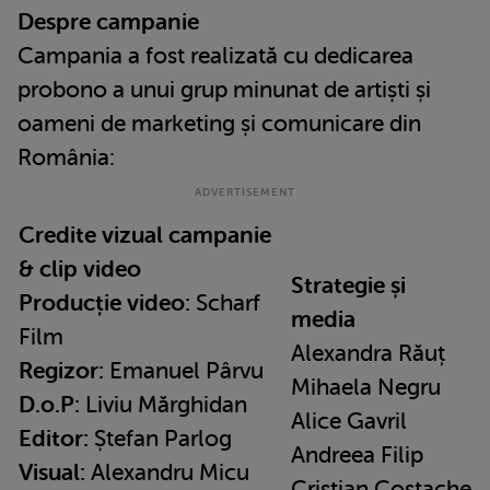
Despre campanie
Campania a fost realizată cu dedicarea
probono a unui grup minunat de artiști și
oameni de marketing și comunicare din
România:
Credite vizual campanie
& clip video
Strategie și
Producție video:
Scharf
media
Film
Alexandra Răuț
Regizor:
Emanuel Pârvu
Mihaela Negru
D.o.P:
Liviu Mărghidan
Alice Gavril
Editor:
Ștefan Parlog
Andreea Filip
Visual:
Alexandru Micu
Cristian Costache