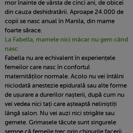
mor înainte de vârsta de cinci ani, de obicei
din cauza deshidratării. Aproape 24.000 de
copii se nasc anual în Manila, din mame
foarte sărace.
La Fabella, mamele nici măcar nu gem când
nasc
Fabella nu are echivalent în experiențele
femeilor care nasc în confortul
maternităților normale. Acolo nu vei întâlni
niciodată anestezie epidurală sau alte forme
de ușurare a durerilor nașterii, după cum nu
vei vedea nici tați care așteaptă neliniștiți
lângă salon. Nu vei auzi nici strigăte sau
gemete. Grimasele tăcute sunt singurele
semne că femeile trec prin chinurile facerii.