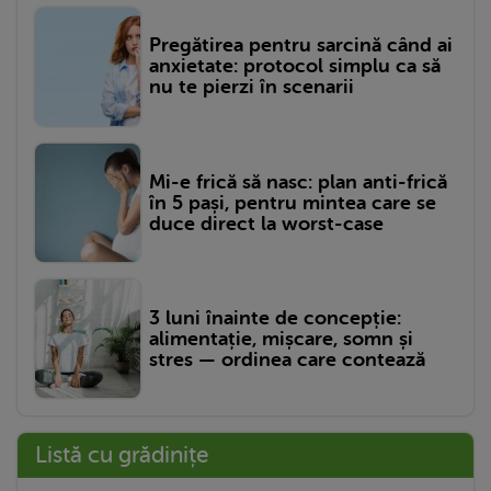
Pregătirea pentru sarcină când ai
anxietate: protocol simplu ca să
nu te pierzi în scenarii
Mi-e frică să nasc: plan anti-frică
în 5 pași, pentru mintea care se
duce direct la worst-case
3 luni înainte de concepție:
alimentație, mișcare, somn și
stres — ordinea care contează
Listă cu grădinițe