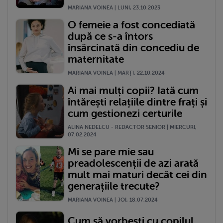
MARIANA VOINEA | LUNI, 23.10.2023
O femeie a fost concediată
după ce s-a întors
însărcinată din concediu de
maternitate
MARIANA VOINEA | MARŢI, 22.10.2024
Ai mai mulți copii? Iată cum
întărești relațiile dintre frați și
cum gestionezi certurile
ALINA NEDELCU - REDACTOR SENIOR | MIERCURI,
07.02.2024
Mi se pare mie sau
preadolescenții de azi arată
mult mai maturi decât cei din
generațiile trecute?
MARIANA VOINEA | JOI, 18.07.2024
Cum să vorbești cu copilul