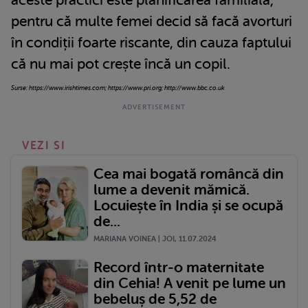
aceste practici este planificarea familială,
pentru că multe femei decid să facă avorturi
în condiții foarte riscante, din cauza faptului
că nu mai pot crește încă un copil.
Surse: https://www.irishtimes.com; https://www.pri.org; http://www.bbc.co.uk
VEZI SI
Cea mai bogată româncă din
lume a devenit mămică.
Locuiește în India și se ocupă
de...
MARIANA VOINEA | JOI, 11.07.2024
Record într-o maternitate
din Cehia! A venit pe lume un
bebeluș de 5,52 de