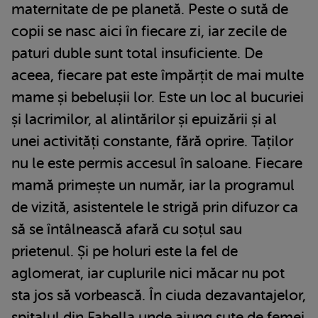
maternitate de pe planetă. Peste o sută de
copii se nasc aici în fiecare zi, iar zecile de
paturi duble sunt total insuficiente. De
aceea, fiecare pat este împărțit de mai multe
mame și bebelușii lor. Este un loc al bucuriei
și lacrimilor, al alintărilor și epuizării și al
unei activități constante, fără oprire. Taților
nu le este permis accesul în saloane. Fiecare
mamă primește un număr, iar la programul
de vizită, asistentele le strigă prin difuzor ca
să se întâlnească afară cu soțul sau
prietenul. Și pe holuri este la fel de
aglomerat, iar cuplurile nici măcar nu pot
sta jos să vorbească. În ciuda dezavantajelor,
spitalul din Fabella unde ajung sute de femei