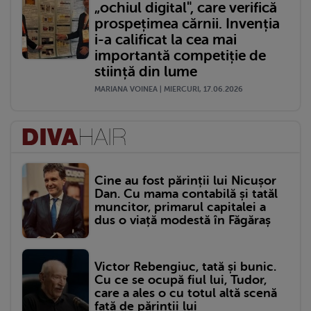
„ochiul digital", care verifică
prospețimea cărnii. Invenția
i-a calificat la cea mai
importantă competiție de
stiință din lume
MARIANA VOINEA | MIERCURI, 17.06.2026
Cine au fost părinții lui Nicușor
Dan. Cu mama contabilă și tatăl
muncitor, primarul capitalei a
dus o viață modestă în Făgăraș
Victor Rebengiuc, tată și bunic.
Cu ce se ocupă fiul lui, Tudor,
care a ales o cu totul altă scenă
față de părinții lui