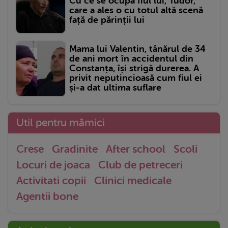
Cu ce se ocupă fiul lui, Tudor,
care a ales o cu totul altă scenă
față de părinții lui
Mama lui Valentin, tânărul de 34
de ani mort în accidentul din
Constanța, își strigă durerea. A
privit neputincioasă cum fiul ei
și-a dat ultima suflare
Util pentru mămici
Crese
Gradinite
After school
Scoli
Locuri de joaca
Club de petreceri
Activitati copii
Clinici medicale
Agentii bone