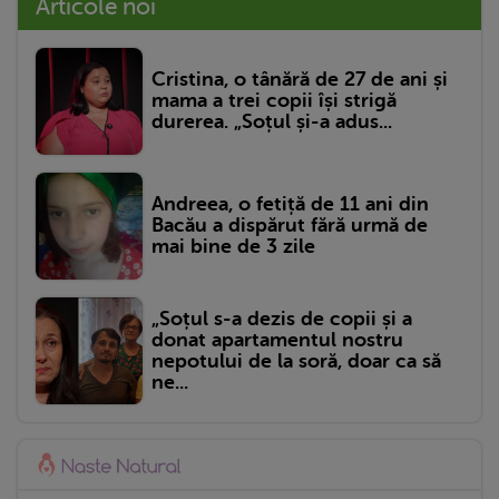
Articole noi
Cristina, o tânără de 27 de ani și
mama a trei copii își strigă
durerea. „Soțul și-a adus...
Andreea, o fetiță de 11 ani din
Bacău a dispărut fără urmă de
mai bine de 3 zile
„Soțul s-a dezis de copii și a
donat apartamentul nostru
nepotului de la soră, doar ca să
ne...