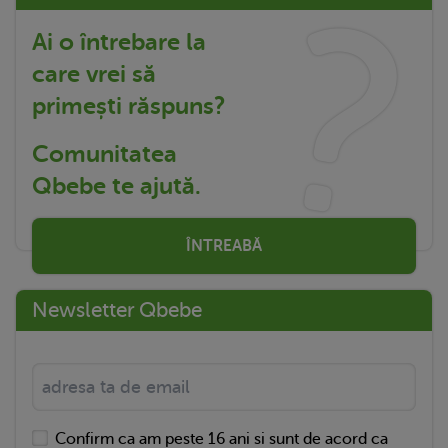
Ai o întrebare la
care vrei să
primești răspuns?
Comunitatea
Qbebe te ajută.
ÎNTREABĂ
Newsletter Qbebe
Confirm ca am peste 16 ani si sunt de acord ca