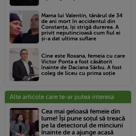
Mama lui Valentin, tânărul de 34
de ani mort în accidentul din
Constanța, își strigă durerea. A
privit neputincioasă cum fiul ei
și-a dat ultima suflare
Cine este Roxana, femeia cu care
Victor Ponta a fost căsătorit
înainte de Daciana Sârbu. A fost
coleg de liceu cu prima soție
Alte articole care te-ar putea interesa
Cea mai geloasă femeie din
lume! Își pune soțul să treacă
pe la detectorul de minciuni
înainte de a ajunge acasă