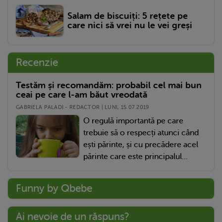
Salam de biscuiți: 5 rețete pe
care nici să vrei nu le vei greși
Recenzie
Testăm și recomandăm: probabil cel mai bun
ceai pe care l-am băut vreodată
GABRIELA PALADI - REDACTOR | LUNI, 15.07.2019
O regulă importantă pe care
trebuie să o respecți atunci când
ești părinte, și cu precădere acel
părinte care este principalul...
Funny by Qbebe
Ai nevoie de un răspuns?