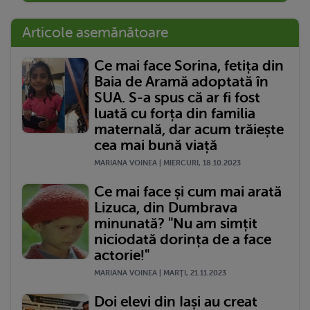
Articole asemănătoare
Ce mai face Sorina, fetița din
Baia de Aramă adoptată în
SUA. S-a spus că ar fi fost
luată cu forța din familia
maternală, dar acum trăiește
cea mai bună viață
MARIANA VOINEA | MIERCURI, 18.10.2023
Ce mai face și cum mai arată
Lizuca, din Dumbrava
minunată? "Nu am simțit
niciodată dorința de a face
actorie!"
MARIANA VOINEA | MARŢI, 21.11.2023
Doi elevi din Iași au creat