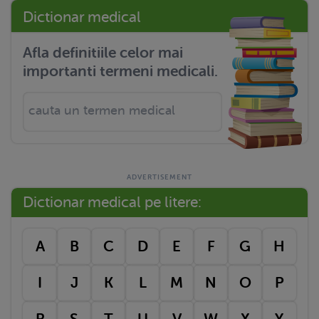
Dictionar medical
Afla definitiile celor mai
importanti termeni medicali.
Dictionar medical pe litere:
A
B
C
D
E
F
G
H
I
J
K
L
M
N
O
P
R
S
T
U
V
W
X
Y