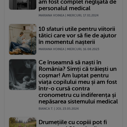
am fost complet neglijată de
personalul medical
MARIANA VOINEA | MIERCURI, 17.01.2024
10 sfaturi utile pentru viitorii
tătici care vor să fie de ajutor
în momentul nașterii
MARIANA VOINEA | MIERCURI, 16.08.2023
Ce înseamnă să naști în
România? Simți că trăiești un
coșmar! Am luptat pentru
viața copilului meu și am fost
într-o cursă contra
cronometru cu indiferența și
nepăsarea sistemului medical
BIANCA T. | JOI, 23.05.2024
Drumețiile cu copiii pot fi