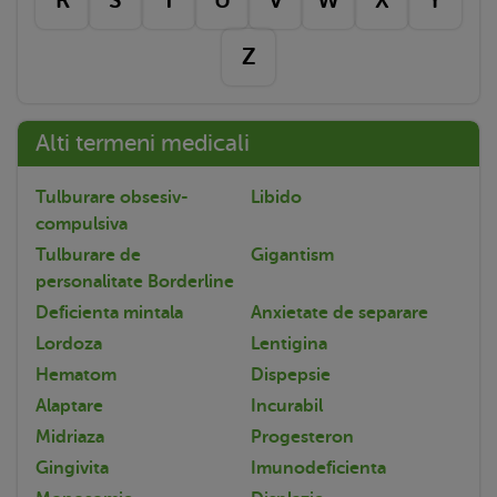
Z
Alti termeni medicali
Tulburare obsesiv-
Libido
compulsiva
Tulburare de
Gigantism
personalitate Borderline
Deficienta mintala
Anxietate de separare
Lordoza
Lentigina
Hematom
Dispepsie
Alaptare
Incurabil
Midriaza
Progesteron
Gingivita
Imunodeficienta