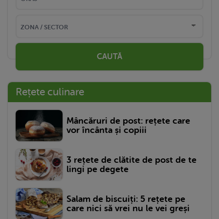
CAUTĂ
Rețete culinare
Mâncăruri de post: rețete care
vor încânta și copiii
3 rețete de clătite de post de te
lingi pe degete
Salam de biscuiți: 5 rețete pe
care nici să vrei nu le vei greși