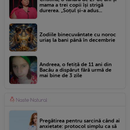
mama a trei copii își strigă
durerea. „Soțul și-a adus...
Zodiile binecuvântate cu noroc
uriaș la bani până în decembrie
Andreea, o fetiță de 11 ani din
Bacău a dispărut fără urmă de
mai bine de 3 zile
Pregătirea pentru sarcină când ai
anxietate: protocol simplu ca să