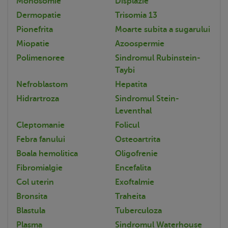
Monosomie
Displazie
Dermopatie
Trisomia 13
Pionefrita
Moarte subita a sugarului
Miopatie
Azoospermie
Polimenoree
Sindromul Rubinstein-
Taybi
Nefroblastom
Hepatita
Hidrartroza
Sindromul Stein-
Leventhal
Cleptomanie
Folicul
Febra fanului
Osteoartrita
Boala hemolitica
Oligofrenie
Fibromialgie
Encefalita
Col uterin
Exoftalmie
Bronsita
Traheita
Blastula
Tuberculoza
Plasma
Sindromul Waterhouse