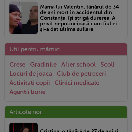
Mama lui Valentin, tânărul de 34
de ani mort în accidentul din
Constanța, își strigă durerea. A
privit neputincioasă cum fiul ei
și-a dat ultima suflare
Util pentru mămici
Crese
Gradinite
After school
Scoli
Locuri de joaca
Club de petreceri
Activitati copii
Clinici medicale
Agentii bone
Articole noi
Cristina, o tânără de 27 de ani și