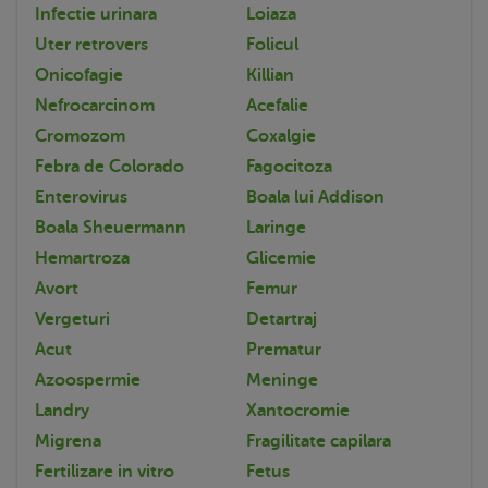
Infectie urinara
Loiaza
Uter retrovers
Folicul
Onicofagie
Killian
Nefrocarcinom
Acefalie
Cromozom
Coxalgie
Febra de Colorado
Fagocitoza
Enterovirus
Boala lui Addison
Boala Sheuermann
Laringe
Hemartroza
Glicemie
Avort
Femur
Vergeturi
Detartraj
Acut
Prematur
Azoospermie
Meninge
Landry
Xantocromie
Migrena
Fragilitate capilara
Fertilizare in vitro
Fetus