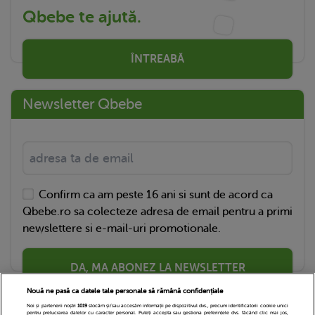
Qbebe te ajută.
ÎNTREABĂ
Newsletter Qbebe
Confirm ca am peste 16 ani si sunt de acord ca
Qbebe.ro sa colecteze adresa de email pentru a primi
newslettere si e-mail-uri promotionale.
DA, MA ABONEZ LA NEWSLETTER
Nouă ne pasă ca datele tale personale să rămână confidențiale
Noi și partenerii noștri
1019
stocăm și/sau accesăm informații pe dispozitivul dvs., precum identificatorii cookie unici
pentru prelucrarea datelor cu caracter personal. Puteți accepta sau gestiona preferințele dvs. făcând clic mai jos,