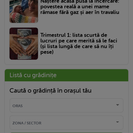
Naștere acasă pusă la încercare:
povestea reală a unei mame
rămase fără gaz și aer în travaliu
Trimestrul 1: lista scurtă de
lucruri pe care merită să le faci
(și lista lungă de care să nu îți
pese)
Listă cu grădinițe
Caută o grădință în orașul tău