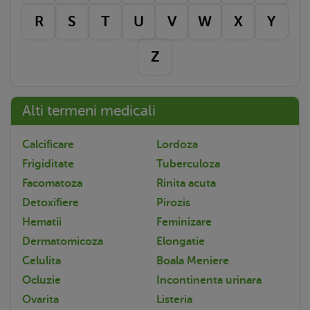
R
S
T
U
V
W
X
Y
Z
Alti termeni medicali
Calcificare
Lordoza
Frigiditate
Tuberculoza
Facomatoza
Rinita acuta
Detoxifiere
Pirozis
Hematii
Feminizare
Dermatomicoza
Elongatie
Celulita
Boala Meniere
Ocluzie
Incontinenta urinara
Ovarita
Listeria