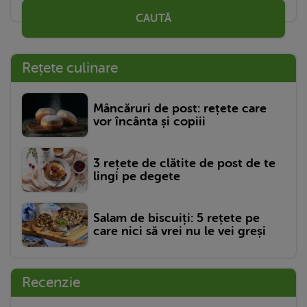
CAUTĂ
Rețete culinare
Mâncăruri de post: rețete care
vor încânta și copiii
3 rețete de clătite de post de te
lingi pe degete
Salam de biscuiți: 5 rețete pe
care nici să vrei nu le vei greși
Recenzie