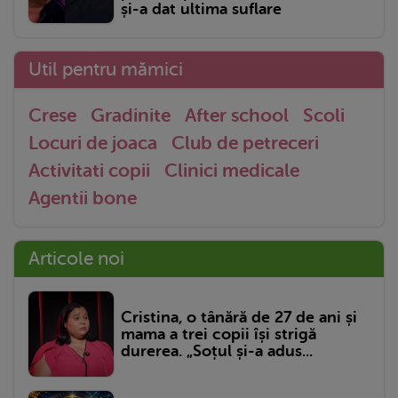
și-a dat ultima suflare
Util pentru mămici
Crese
Gradinite
After school
Scoli
Locuri de joaca
Club de petreceri
Activitati copii
Clinici medicale
Agentii bone
Articole noi
Cristina, o tânără de 27 de ani și
mama a trei copii își strigă
durerea. „Soțul și-a adus...