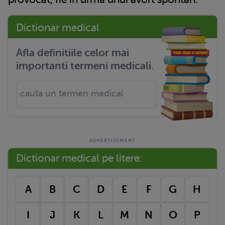
Dictionar medical
Afla definitiile celor mai
importanti termeni medicali.
Dictionar medical pe litere:
A
B
C
D
E
F
G
H
I
J
K
L
M
N
O
P