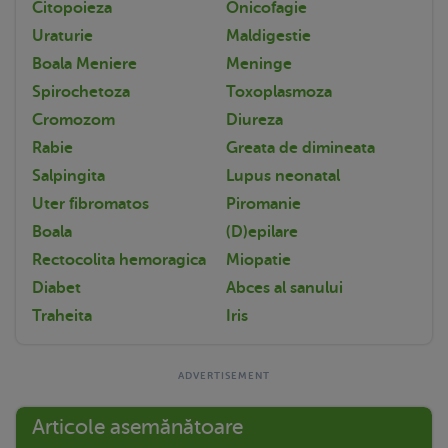
Citopoieza
Onicofagie
Uraturie
Maldigestie
Boala Meniere
Meninge
Spirochetoza
Toxoplasmoza
Cromozom
Diureza
Rabie
Greata de dimineata
Salpingita
Lupus neonatal
Uter fibromatos
Piromanie
Boala
(D)epilare
Rectocolita hemoragica
Miopatie
Diabet
Abces al sanului
Traheita
Iris
Articole asemănătoare