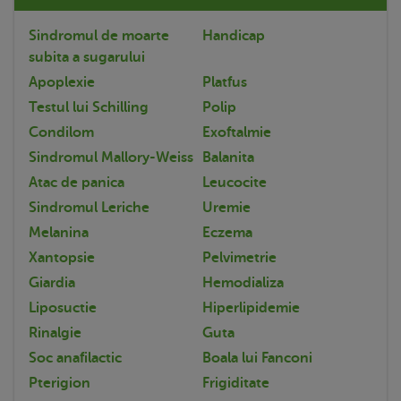
Sindromul de moarte
Handicap
subita a sugarului
Apoplexie
Platfus
Testul lui Schilling
Polip
Condilom
Exoftalmie
Sindromul Mallory-Weiss
Balanita
Atac de panica
Leucocite
Sindromul Leriche
Uremie
Melanina
Eczema
Xantopsie
Pelvimetrie
Giardia
Hemodializa
Liposuctie
Hiperlipidemie
Rinalgie
Guta
Soc anafilactic
Boala lui Fanconi
Pterigion
Frigiditate