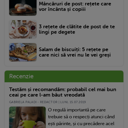
Mâncăruri de post: rețete care
vor încânta și copiii
3 rețete de clătite de post de te
lingi pe degete
Salam de biscuiți: 5 rețete pe
care nici să vrei nu le vei greși
Recenzie
Testăm și recomandăm: probabil cel mai bun
ceai pe care l-am băut vreodată
GABRIELA PALADI - REDACTOR | LUNI, 15.07.2019
O regulă importantă pe care
trebuie să o respecți atunci când
ești părinte, și cu precădere acel