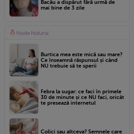
Bacău a dispărut fără urmă de
mai bine de 3 zile
Burtica mea este mică sau mare?
Ce înseamnă răspunsul și când
NU trebuie să te sperii
Febra la sugar: ce faci în primele
30 de minute și ce NU faci, oricât
te presează internetul
Colici sau altceva? Semnele care