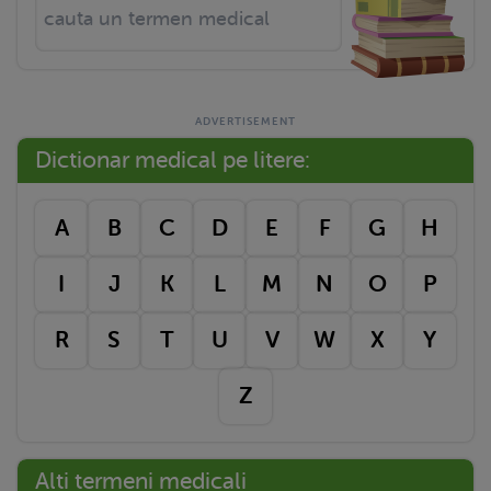
Dictionar medical pe litere:
A
B
C
D
E
F
G
H
I
J
K
L
M
N
O
P
R
S
T
U
V
W
X
Y
Z
Alti termeni medicali