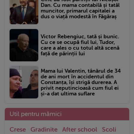
Dan. Cu mama contabilă și tatăl
muncitor, primarul capitalei a
dus o viață modestă în Făgăraș
Victor Rebengiuc, tată și bunic.
Cu ce se ocupă fiul lui, Tudor,
care a ales o cu totul altă scenă
față de părinții lui
Mama lui Valentin, tânărul de 34
de ani mort în accidentul din
Constanța, își strigă durerea. A
privit neputincioasă cum fiul ei
și-a dat ultima suflare
Util pentru mămici
Crese
Gradinite
After school
Scoli