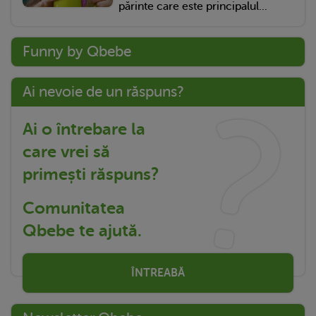
părinte care este principalul...
Funny by Qbebe
Ai nevoie de un răspuns?
Ai o întrebare la
care vrei să
primești răspuns?
Comunitatea
Qbebe te ajută.
ÎNTREABĂ