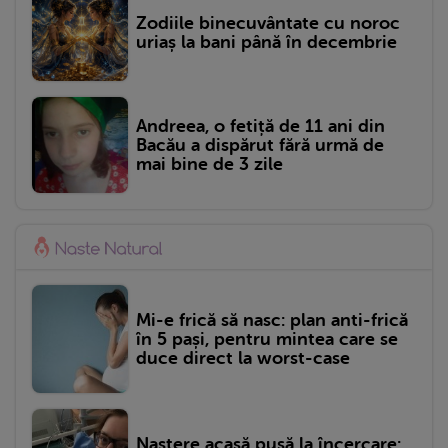
Zodiile binecuvântate cu noroc
uriaș la bani până în decembrie
Andreea, o fetiță de 11 ani din
Bacău a dispărut fără urmă de
mai bine de 3 zile
Mi-e frică să nasc: plan anti-frică
în 5 pași, pentru mintea care se
duce direct la worst-case
Naștere acasă pusă la încercare: