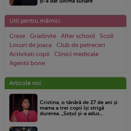
și-a dat ultima suflare
Util pentru mămici
Crese
Gradinite
After school
Scoli
Locuri de joaca
Club de petreceri
Activitati copii
Clinici medicale
Agentii bone
Articole noi
Cristina, o tânără de 27 de ani și
mama a trei copii își strigă
durerea. „Soțul și-a adus...