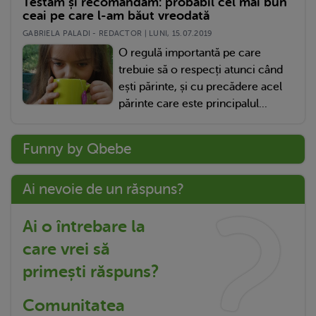
Testăm și recomandăm: probabil cel mai bun
ceai pe care l-am băut vreodată
GABRIELA PALADI - REDACTOR | LUNI, 15.07.2019
O regulă importantă pe care
trebuie să o respecți atunci când
ești părinte, și cu precădere acel
părinte care este principalul...
Funny by Qbebe
Ai nevoie de un răspuns?
Ai o întrebare la
care vrei să
primești răspuns?
Comunitatea