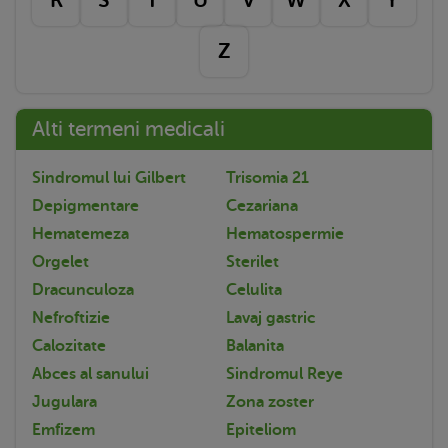
Z
Alti termeni medicali
Sindromul lui Gilbert
Trisomia 21
Depigmentare
Cezariana
Hematemeza
Hematospermie
Orgelet
Sterilet
Dracunculoza
Celulita
Nefroftizie
Lavaj gastric
Calozitate
Balanita
Abces al sanului
Sindromul Reye
Jugulara
Zona zoster
Emfizem
Epiteliom