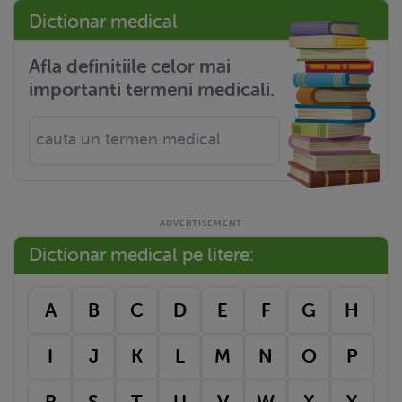
Dictionar medical
Afla definitiile celor mai
importanti termeni medicali.
Dictionar medical pe litere:
A
B
C
D
E
F
G
H
I
J
K
L
M
N
O
P
R
S
T
U
V
W
X
Y