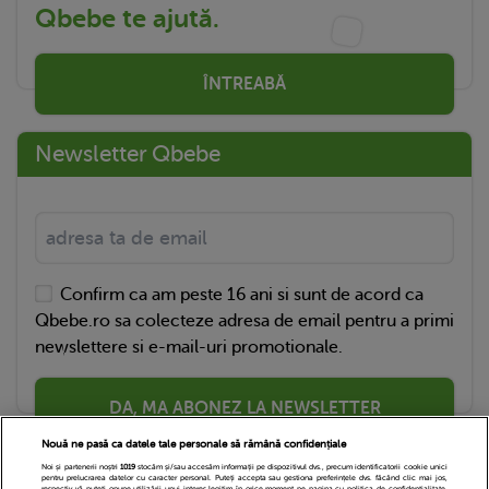
Qbebe te ajută.
ÎNTREABĂ
Newsletter Qbebe
Confirm ca am peste 16 ani si sunt de acord ca
Qbebe.ro sa colecteze adresa de email pentru a primi
newslettere si e-mail-uri promotionale.
DA, MA ABONEZ LA NEWSLETTER
Nouă ne pasă ca datele tale personale să rămână confidențiale
Noi și partenerii noștri
1019
stocăm și/sau accesăm informații pe dispozitivul dvs., precum identificatorii cookie unici
pentru prelucrarea datelor cu caracter personal. Puteți accepta sau gestiona preferințele dvs. făcând clic mai jos,
respectiv vă puteți opune utilizării unui interes legitim în orice moment pe pagina cu politica de confidențialitate.