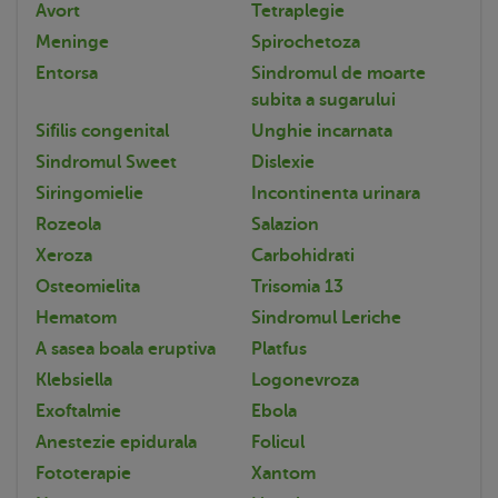
Avort
Tetraplegie
Meninge
Spirochetoza
Entorsa
Sindromul de moarte
subita a sugarului
Sifilis congenital
Unghie incarnata
Sindromul Sweet
Dislexie
Siringomielie
Incontinenta urinara
Rozeola
Salazion
Xeroza
Carbohidrati
Osteomielita
Trisomia 13
Hematom
Sindromul Leriche
A sasea boala eruptiva
Platfus
Klebsiella
Logonevroza
Exoftalmie
Ebola
Anestezie epidurala
Folicul
Fototerapie
Xantom