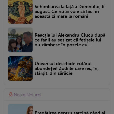
Schimbarea la față a Domnului, 6
august. Ce nu ai voie să faci în
această zi mare la români
Reacția lui Alexandru Ciucu după
ce fanii au sesizat că fetițele lui
nu zâmbesc în pozele cu...
Universul deschide cufărul
abundeței! Zodiile care ies, în,
sfârșit, din sărăcie
Pregătirea pentru sarcină când ai