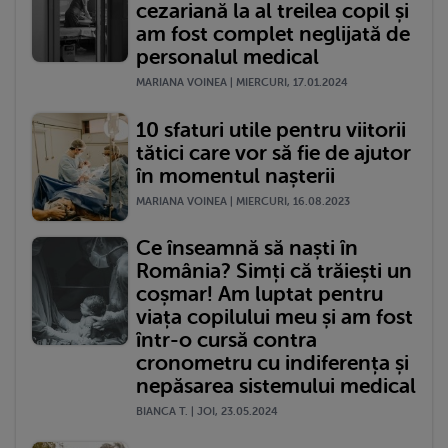
cezariană la al treilea copil și
am fost complet neglijată de
personalul medical
MARIANA VOINEA | MIERCURI, 17.01.2024
10 sfaturi utile pentru viitorii
tătici care vor să fie de ajutor
în momentul nașterii
MARIANA VOINEA | MIERCURI, 16.08.2023
Ce înseamnă să naști în
România? Simți că trăiești un
coșmar! Am luptat pentru
viața copilului meu și am fost
într-o cursă contra
cronometru cu indiferența și
nepăsarea sistemului medical
BIANCA T. | JOI, 23.05.2024