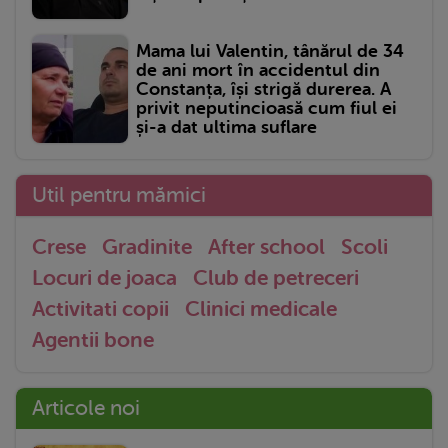
Mama lui Valentin, tânărul de 34
de ani mort în accidentul din
Constanța, își strigă durerea. A
privit neputincioasă cum fiul ei
și-a dat ultima suflare
Util pentru mămici
Crese
Gradinite
After school
Scoli
Locuri de joaca
Club de petreceri
Activitati copii
Clinici medicale
Agentii bone
Articole noi