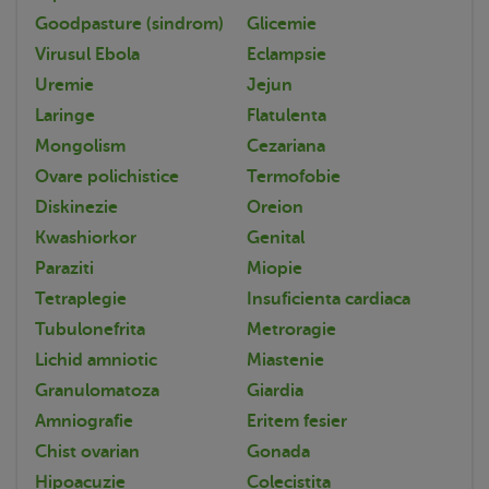
Goodpasture (sindrom)
Glicemie
Virusul Ebola
Eclampsie
Uremie
Jejun
Laringe
Flatulenta
Mongolism
Cezariana
Ovare polichistice
Termofobie
Diskinezie
Oreion
Kwashiorkor
Genital
Paraziti
Miopie
Tetraplegie
Insuficienta cardiaca
Tubulonefrita
Metroragie
Lichid amniotic
Miastenie
Granulomatoza
Giardia
Amniografie
Eritem fesier
Chist ovarian
Gonada
Hipoacuzie
Colecistita