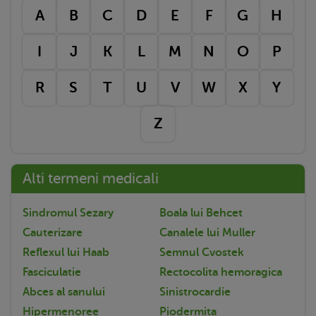
A
B
C
D
E
F
G
H
I
J
K
L
M
N
O
P
R
S
T
U
V
W
X
Y
Z
Alti termeni medicali
Sindromul Sezary
Boala lui Behcet
Cauterizare
Canalele lui Muller
Reflexul lui Haab
Semnul Cvostek
Fasciculatie
Rectocolita hemoragica
Abces al sanului
Sinistrocardie
Hipermenoree
Piodermita