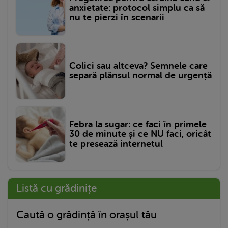
anxietate: protocol simplu ca să
nu te pierzi în scenarii
Colici sau altceva? Semnele care
separă plânsul normal de urgență
Febra la sugar: ce faci în primele
30 de minute și ce NU faci, oricât
te presează internetul
Listă cu grădinițe
Caută o grădință în orașul tău