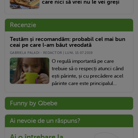
care nici să vrei nu le vei greși
Recenzie
Testăm și recomandăm: probabil cel mai bun
ceai pe care l-am băut vreodată
GABRIELA PALADI - REDACTOR | LUNI, 15.07.2019
O regulă importantă pe care
trebuie să o respecți atunci când
ești părinte, și cu precădere acel
părinte care este principalul...
Funny by Qbebe
Ai nevoie de un răspuns?
Ai o întrebare la