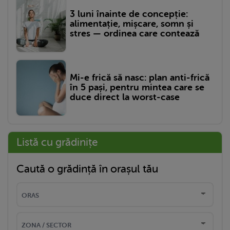
3 luni înainte de concepție:
alimentație, mișcare, somn și
stres — ordinea care contează
Mi-e frică să nasc: plan anti-frică
în 5 pași, pentru mintea care se
duce direct la worst-case
Listă cu grădinițe
Caută o grădință în orașul tău