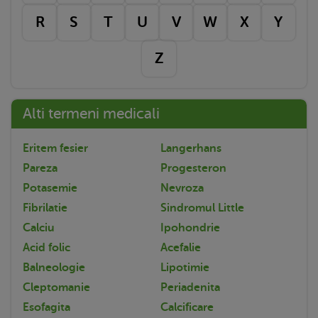
R
S
T
U
V
W
X
Y
Z
Alti termeni medicali
Eritem fesier
Langerhans
Pareza
Progesteron
Potasemie
Nevroza
Fibrilatie
Sindromul Little
Calciu
Ipohondrie
Acid folic
Acefalie
Balneologie
Lipotimie
Cleptomanie
Periadenita
Esofagita
Calcificare