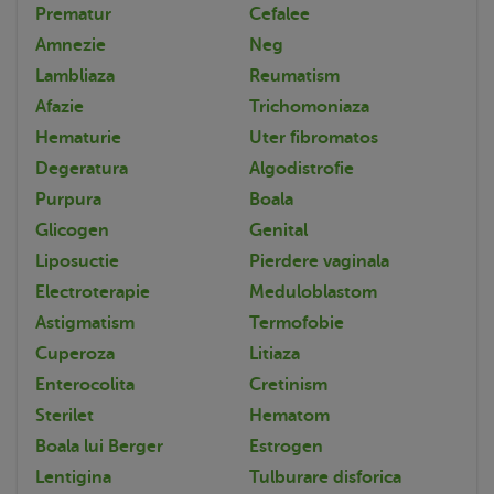
Prematur
Cefalee
Amnezie
Neg
Lambliaza
Reumatism
Afazie
Trichomoniaza
Hematurie
Uter fibromatos
Degeratura
Algodistrofie
Purpura
Boala
Glicogen
Genital
Liposuctie
Pierdere vaginala
Electroterapie
Meduloblastom
Astigmatism
Termofobie
Cuperoza
Litiaza
Enterocolita
Cretinism
Sterilet
Hematom
Boala lui Berger
Estrogen
Lentigina
Tulburare disforica