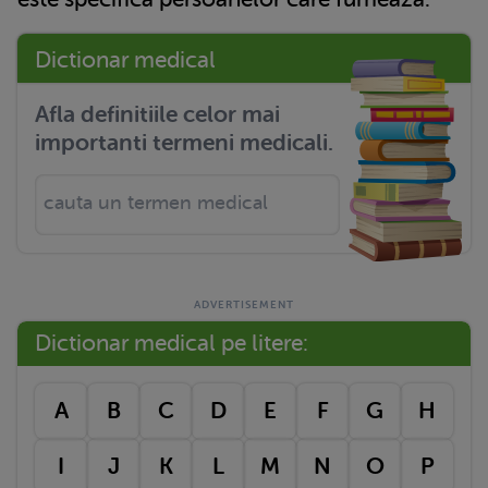
Dictionar medical
Afla definitiile celor mai
importanti termeni medicali.
Dictionar medical pe litere:
A
B
C
D
E
F
G
H
I
J
K
L
M
N
O
P