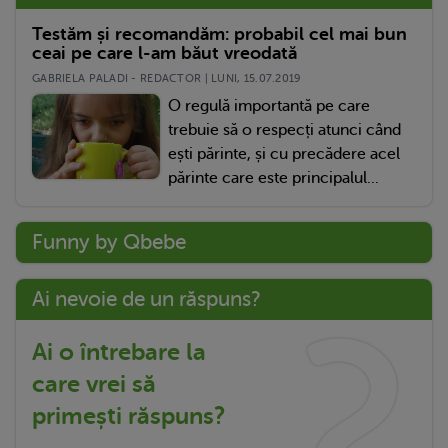
Testăm și recomandăm: probabil cel mai bun
ceai pe care l-am băut vreodată
GABRIELA PALADI - REDACTOR | LUNI, 15.07.2019
O regulă importantă pe care
trebuie să o respecți atunci când
ești părinte, și cu precădere acel
părinte care este principalul...
Funny by Qbebe
Ai nevoie de un răspuns?
Ai o întrebare la
care vrei să
primești răspuns?