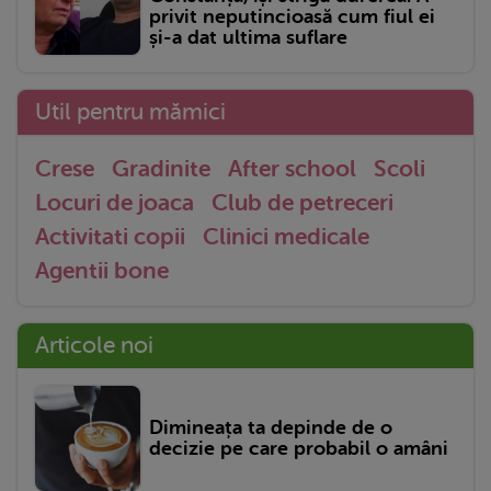
privit neputincioasă cum fiul ei
și-a dat ultima suflare
Util pentru mămici
Crese
Gradinite
After school
Scoli
Locuri de joaca
Club de petreceri
Activitati copii
Clinici medicale
Agentii bone
Articole noi
Dimineața ta depinde de o
decizie pe care probabil o amâni