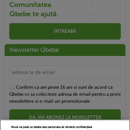
Comunitatea
Qbebe te ajută.
ÎNTREABĂ
Newsletter Qbebe
Confirm ca am peste 16 ani si sunt de acord ca
Qbebe.ro sa colecteze adresa de email pentru a primi
newslettere si e-mail-uri promotionale.
DA, MA ABONEZ LA NEWSLETTER
Nouă ne pasă ca datele tale personale să rămână confidențiale