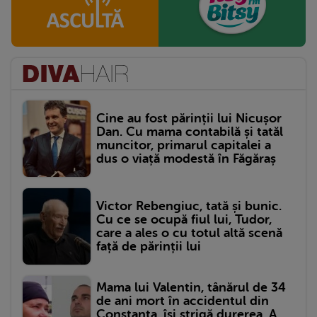
Cine au fost părinții lui Nicușor
Dan. Cu mama contabilă și tatăl
muncitor, primarul capitalei a
dus o viață modestă în Făgăraș
Victor Rebengiuc, tată și bunic.
Cu ce se ocupă fiul lui, Tudor,
care a ales o cu totul altă scenă
față de părinții lui
Mama lui Valentin, tânărul de 34
de ani mort în accidentul din
Constanța, își strigă durerea. A