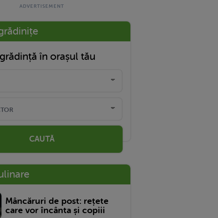
grădinițe
grădință în orașul tău
CAUTĂ
ulinare
Mâncăruri de post: rețete
care vor încânta și copiii