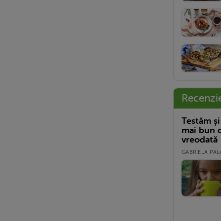
Recenzi
Testăm și
mai bun c
vreodată
GABRIELA PALA