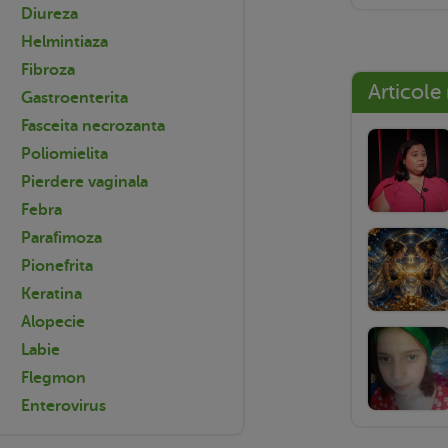
Diureza
Helmintiaza
Fibroza
Articole
Gastroenterita
Fasceita necrozanta
Poliomielita
Pierdere vaginala
Febra
Parafimoza
Pionefrita
Keratina
Alopecie
Labie
Flegmon
Enterovirus