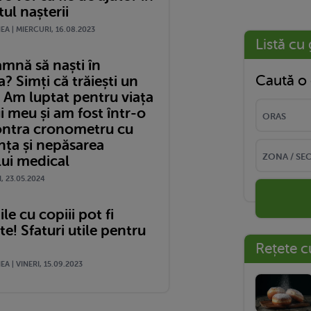
l nașterii
A | MIERCURI, 16.08.2023
Listă cu 
amnă să naști în
Caută o 
 Simți că trăiești un
 Am luptat pentru viața
i meu și am fost într-o
ontra cronometru cu
nța și nepăsarea
lui medical
I, 23.05.2024
le cu copiii pot fi
! Sfaturi utile pentru
Rețete c
A | VINERI, 15.09.2023