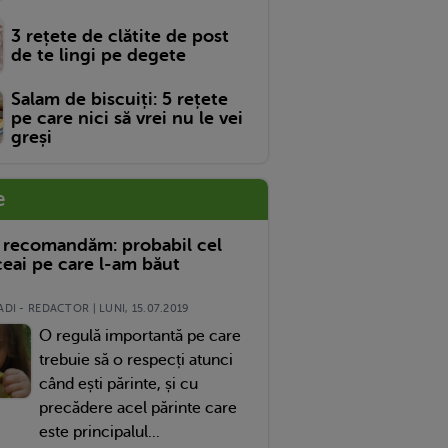
3 rețete de clătite de post
de te lingi pe degete
Salam de biscuiți: 5 rețete
pe care nici să vrei nu le vei
greși
e
 recomandăm: probabil cel
eai pe care l-am băut
DI - REDACTOR | LUNI, 15.07.2019
O regulă importantă pe care
trebuie să o respecți atunci
când ești părinte, și cu
precădere acel părinte care
este principalul...