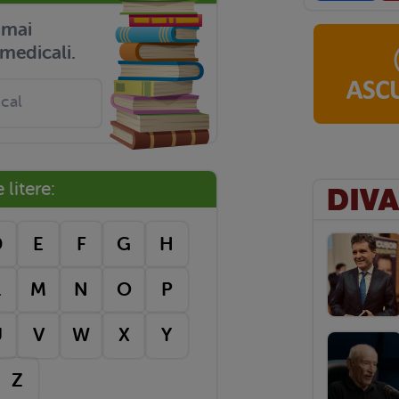
r mai
medicali.
litere:
D
E
F
G
H
L
M
N
O
P
U
V
W
X
Y
Z