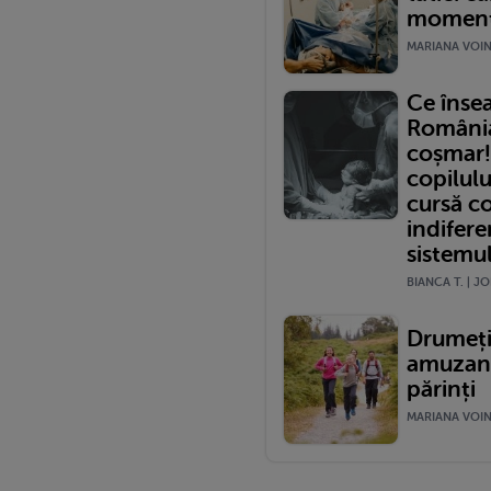
momentu
MARIANA VOINE
Ce înse
România?
coșmar!
copilulu
cursă c
indifere
sistemu
BIANCA T. | JO
Drumeții
amuzante
părinți
MARIANA VOINE