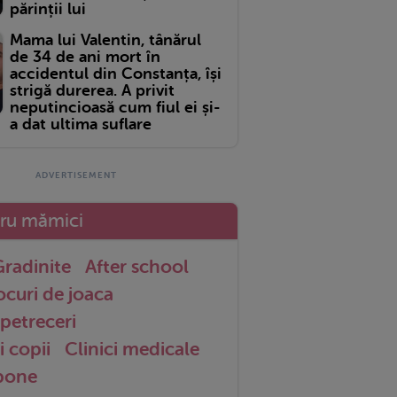
părinții lui
Mama lui Valentin, tânărul
de 34 de ani mort în
accidentul din Constanța, își
strigă durerea. A privit
neputincioasă cum fiul ei și-
a dat ultima suflare
tru mămici
radinite
After school
ocuri de joaca
petreceri
i copii
Clinici medicale
 bone