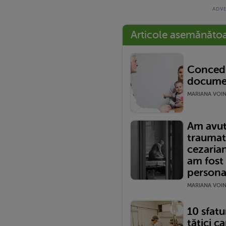
Articole asemănăto
Concedi
documen
MARIANA VOINE
Am avut
traumat
cezariană
am fost
persona
MARIANA VOINE
10 sfatur
tătici ca