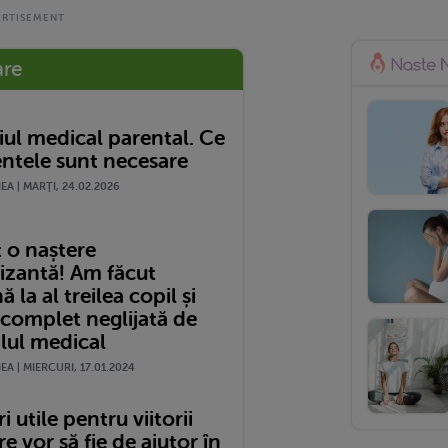
are
ul medical parental. Ce
tele sunt necesare
A | MARŢI, 24.02.2026
 o naștere
izantă! Am făcut
 la al treilea copil și
 complet neglijată de
lul medical
A | MIERCURI, 17.01.2024
i utile pentru viitorii
re vor să fie de ajutor în