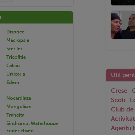
i
Dispnee
Macropsie
Sterilet
Tricofitie
Calciu
Util pen
Urticaria
Edem
Crese
G
Nocardiaza
Scoli
L
Mongolism
Club de 
Traheita
Activitat
Sindromul Waterhouse
Agentii
Friderichsen