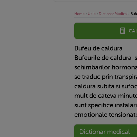
Home
›
Utile
›
Dictionar Medical
›
Buf
Ca
Bufeu de caldura
Bufeurile de caldura
s
schimbarilor hormona
se traduc prin transpir
caldura subita si sufo
mult de cateva minute
sunt specifice instalar
emotionale tensionat
Dictionar medical