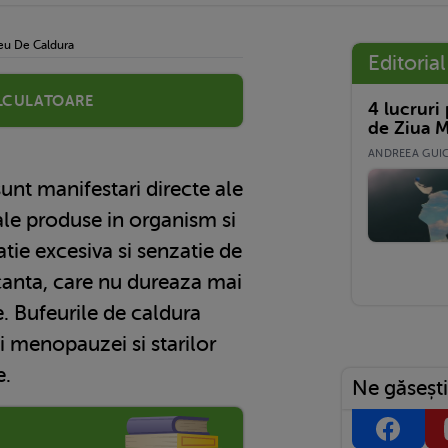
eu De Caldura
Editorial
lculatoare
4 lucruri
de Ziua M
ANDREEA GUICĂ
unt manifestari directe ale
le produse in organism si
atie excesiva si senzatie de
canta, care nu dureaza mai
. Bufeurile de caldura
ii menopauzei si starilor
e.
Ne găsești