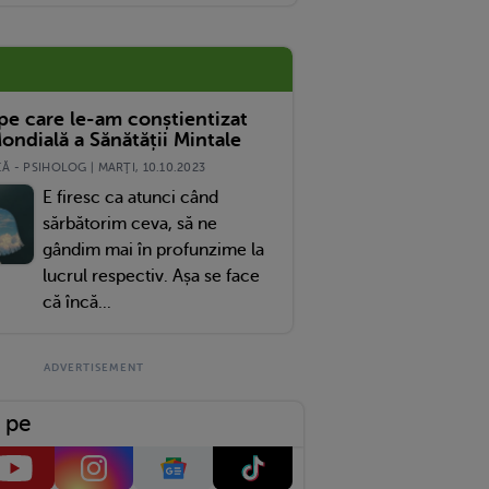
 pe care le-am conștientizat
ondială a Sănătății Mintale
 - PSIHOLOG | MARŢI, 10.10.2023
E firesc ca atunci când
sărbătorim ceva, să ne
gândim mai în profunzime la
lucrul respectiv. Așa se face
că încă...
 pe