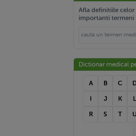
Afla definitiile celo
importanti termeni 
Dictionar medical pe 
A
B
C
I
J
K
R
S
T