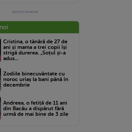
 noi
Cristina, o tânără de 27 de
ani și mama a trei copii își
strigă durerea. „Soțul și-a
adus...
Zodiile binecuvântate cu
noroc uriaș la bani până în
decembrie
Andreea, o fetiță de 11 ani
din Bacău a dispărut fără
urmă de mai bine de 3 zile