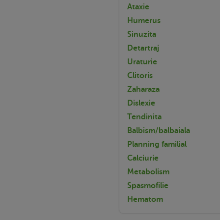
Ataxie
Humerus
Sinuzita
Detartraj
Uraturie
Clitoris
Zaharaza
Dislexie
Tendinita
Balbism/balbaiala
Planning familial
Calciurie
Metabolism
Spasmofilie
Hematom