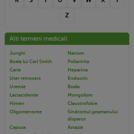
Z
Alti termeni medicali
Junghi
Nanism
Boala lui Carl Smith
Poliartrita
Carie
Heparina
Uter retrovers
Endocrin
Uremie
Boala
Lactacidemie
Mongolism
Himen
Claustrofobie
Oligomenoree
Sindromul geamanului
disparut
Capusa
Astazie