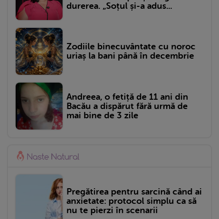
durerea. „Soțul și-a adus...
Zodiile binecuvântate cu noroc
uriaș la bani până în decembrie
Andreea, o fetiță de 11 ani din
Bacău a dispărut fără urmă de
mai bine de 3 zile
Pregătirea pentru sarcină când ai
anxietate: protocol simplu ca să
nu te pierzi în scenarii