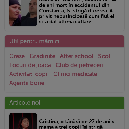
de ani mort în accidentul din
Constanța, își strigă durerea. A
privit neputincioasă cum fiul ei
și-a dat ultima suflare
Util pentru mămici
Crese
Gradinite
After school
Scoli
Locuri de joaca
Club de petreceri
Activitati copii
Clinici medicale
Agentii bone
Articole noi
Cristina, o tânără de 27 de ani și
mama a trei copii își strigă