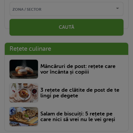
CAUTĂ
Rețete culinare
Mâncăruri de post: rețete care
vor încânta și copiii
3 rețete de clătite de post de te
lingi pe degete
Salam de biscuiți: 5 rețete pe
care nici să vrei nu le vei greși