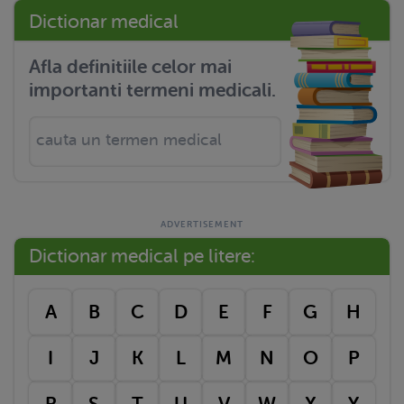
Dictionar medical
Afla definitiile celor mai
importanti termeni medicali.
Dictionar medical pe litere:
A
B
C
D
E
F
G
H
I
J
K
L
M
N
O
P
R
S
T
U
V
W
X
Y