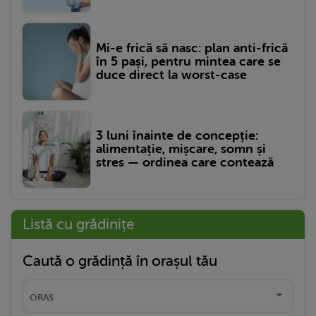
Mi-e frică să nasc: plan anti-frică
în 5 pași, pentru mintea care se
duce direct la worst-case
3 luni înainte de concepție:
alimentație, mișcare, somn și
stres — ordinea care contează
Listă cu grădinițe
Caută o grădință în orașul tău