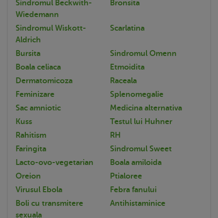
Sindromul Beckwith-
Bronsita
Wiedemann
Sindromul Wiskott-
Scarlatina
Aldrich
Bursita
Sindromul Omenn
Boala celiaca
Etmoidita
Dermatomicoza
Raceala
Feminizare
Splenomegalie
Sac amniotic
Medicina alternativa
Kuss
Testul lui Huhner
Rahitism
RH
Faringita
Sindromul Sweet
Lacto-ovo-vegetarian
Boala amiloida
Oreion
Ptialoree
Virusul Ebola
Febra fanului
Boli cu transmitere
Antihistaminice
sexuala