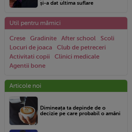
și-a dat ultima suflare
Util pentru mămici
Crese
Gradinite
After school
Scoli
Locuri de joaca
Club de petreceri
Activitati copii
Clinici medicale
Agentii bone
Articole noi
Dimineața ta depinde de o
decizie pe care probabil o amâni