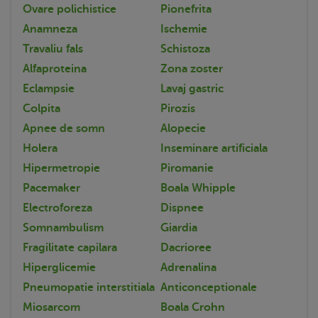
Ovare polichistice
Pionefrita
Anamneza
Ischemie
Travaliu fals
Schistoza
Alfaproteina
Zona zoster
Eclampsie
Lavaj gastric
Colpita
Pirozis
Apnee de somn
Alopecie
Holera
Inseminare artificiala
Hipermetropie
Piromanie
Pacemaker
Boala Whipple
Electroforeza
Dispnee
Somnambulism
Giardia
Fragilitate capilara
Dacrioree
Hiperglicemie
Adrenalina
Pneumopatie interstitiala
Anticonceptionale
Miosarcom
Boala Crohn