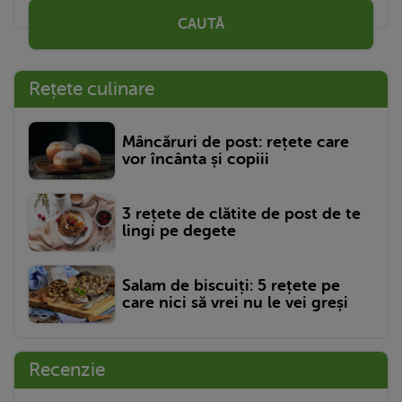
CAUTĂ
Rețete culinare
Mâncăruri de post: rețete care
vor încânta și copiii
3 rețete de clătite de post de te
lingi pe degete
Salam de biscuiți: 5 rețete pe
care nici să vrei nu le vei greși
Recenzie