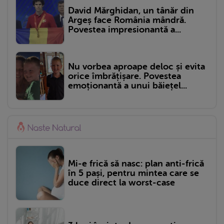
David Mărghidan, un tânăr din
Argeș face România mândră.
Povestea impresionantă a...
Nu vorbea aproape deloc și evita
orice îmbrățișare. Povestea
emoționantă a unui băiețel...
Mi-e frică să nasc: plan anti-frică
în 5 pași, pentru mintea care se
duce direct la worst-case