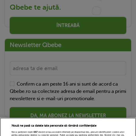
Qbebe te ajută.
ÎNTREABĂ
Newsletter Qbebe
Confirm ca am peste 16 ani si sunt de acord ca
Qbebe.ro sa colecteze adresa de email pentru a primi
newslettere si e-mail-uri promotionale.
DA, MA ABONEZ LA NEWSLETTER
Nouă ne pasă ca datele tale personale să rămână confidențiale
Noi și partenerii noștri
1017
stocăm și/sau accesăm informații pe dispozitivul dvs., precum identificatorii cookie unici
pentru prelucrarea datelor cu caracter personal. Puteți accepta sau gestiona preferințele dvs. făcând clic mai jos,