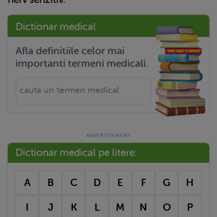
Dictionar medical
Afla definitiile celor mai
importanti termeni medicali.
Dictionar medical pe litere:
A
B
C
D
E
F
G
H
I
J
K
L
M
N
O
P