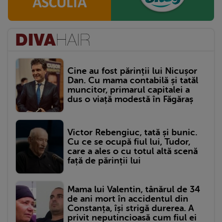
Cine au fost părinții lui Nicușor
Dan. Cu mama contabilă și tatăl
muncitor, primarul capitalei a
dus o viață modestă în Făgăraș
Victor Rebengiuc, tată și bunic.
Cu ce se ocupă fiul lui, Tudor,
care a ales o cu totul altă scenă
față de părinții lui
Mama lui Valentin, tânărul de 34
de ani mort în accidentul din
Constanța, își strigă durerea. A
privit neputincioasă cum fiul ei