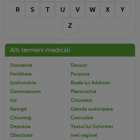
R
S
T
U
V
W
X
Y
Z
Alti termeni medicali
Stomatita
Decoct
Fertilitate
Purpura
Ipohondrie
Boala lui Addison
Osteosarcom
Platonichia
Iris
Citostatic
Faringe
Glanda sudoripara
Chiuretaj
Convulsie
Depresia
Testul lui Schirmer
Obezitate
Inel vaginal