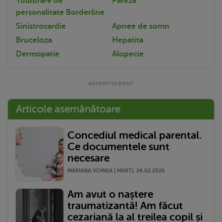
Tulburare de
Pareza
personalitate Borderline
Sinistrocardie
Apnee de somn
Bruceloza
Hepatita
Dermopatie
Alopecie
Articole asemănătoare
Concediul medical parental.
Ce documentele sunt
necesare
MARIANA VOINEA | MARŢI, 24.02.2026
Am avut o naștere
traumatizantă! Am făcut
cezariană la al treilea copil și