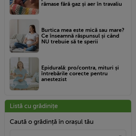
rămase fără gaz și aer în travaliu
Burtica mea este mică sau mare?
Ce înseamnă răspunsul și când
NU trebuie să te sperii
Epidurală: pro/contra, mituri și
întrebările corecte pentru
anestezist
Listă cu grădinițe
Caută o grădință în orașul tău