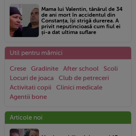
Mama lui Valentin, tânărul de 34
de ani mort în accidentul din
Constanța, își strigă durerea. A
privit neputincioasă cum fiul ei
și-a dat ultima suflare
Util pentru mămici
Crese
Gradinite
After school
Scoli
Locuri de joaca
Club de petreceri
Activitati copii
Clinici medicale
Agentii bone
Articole noi