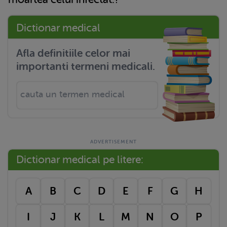
Dictionar medical
Afla definitiile celor mai
importanti termeni medicali.
Dictionar medical pe litere:
A
B
C
D
E
F
G
H
I
J
K
L
M
N
O
P