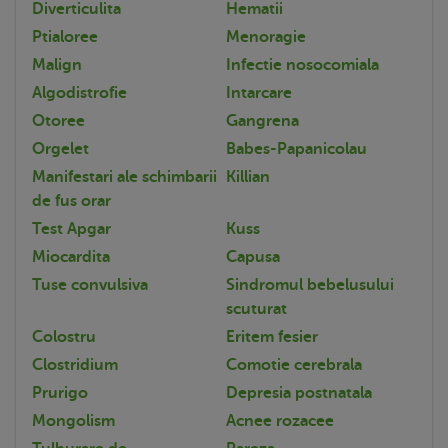
Diverticulita
Hematii
Ptialoree
Menoragie
Malign
Infectie nosocomiala
Algodistrofie
Intarcare
Otoree
Gangrena
Orgelet
Babes-Papanicolau
Manifestari ale schimbarii
Killian
de fus orar
Test Apgar
Kuss
Miocardita
Capusa
Tuse convulsiva
Sindromul bebelusului
scuturat
Colostru
Eritem fesier
Clostridium
Comotie cerebrala
Prurigo
Depresia postnatala
Mongolism
Acnee rozacee