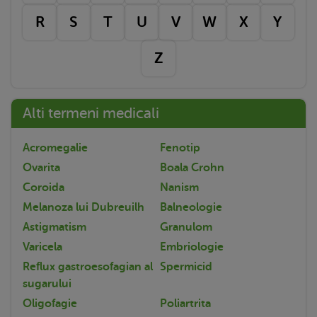
R
S
T
U
V
W
X
Y
Z
Alti termeni medicali
Acromegalie
Fenotip
Ovarita
Boala Crohn
Coroida
Nanism
Melanoza lui Dubreuilh
Balneologie
Astigmatism
Granulom
Varicela
Embriologie
Reflux gastroesofagian al
Spermicid
sugarului
Oligofagie
Poliartrita