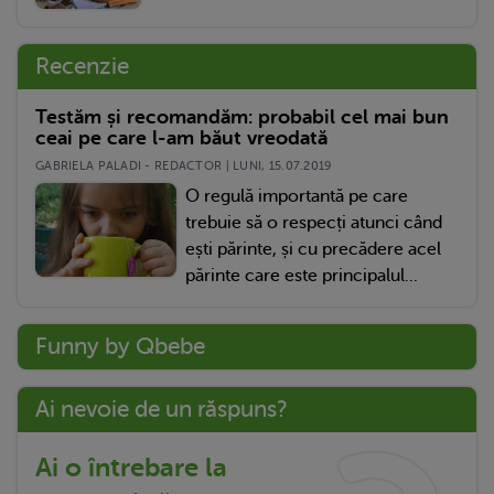
Recenzie
Testăm și recomandăm: probabil cel mai bun
ceai pe care l-am băut vreodată
GABRIELA PALADI - REDACTOR | LUNI, 15.07.2019
O regulă importantă pe care
trebuie să o respecți atunci când
ești părinte, și cu precădere acel
părinte care este principalul...
Funny by Qbebe
Ai nevoie de un răspuns?
Ai o întrebare la