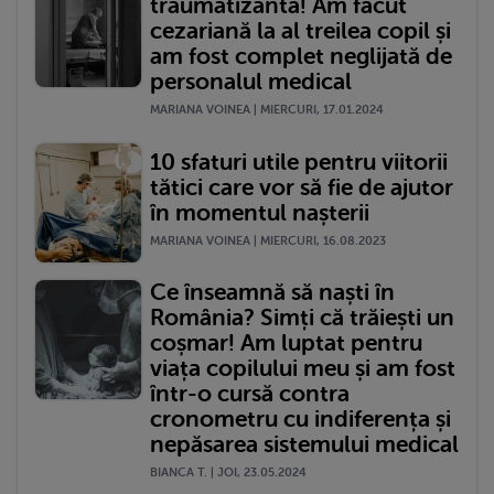
traumatizantă! Am făcut
cezariană la al treilea copil și
am fost complet neglijată de
personalul medical
MARIANA VOINEA | MIERCURI, 17.01.2024
10 sfaturi utile pentru viitorii
tătici care vor să fie de ajutor
în momentul nașterii
MARIANA VOINEA | MIERCURI, 16.08.2023
Ce înseamnă să naști în
România? Simți că trăiești un
coșmar! Am luptat pentru
viața copilului meu și am fost
într-o cursă contra
cronometru cu indiferența și
nepăsarea sistemului medical
BIANCA T. | JOI, 23.05.2024