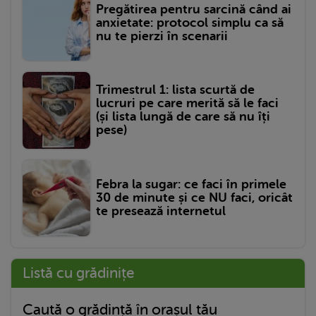
Pregătirea pentru sarcină când ai
anxietate: protocol simplu ca să
nu te pierzi în scenarii
Trimestrul 1: lista scurtă de
lucruri pe care merită să le faci
(și lista lungă de care să nu îți
pese)
Febra la sugar: ce faci în primele
30 de minute și ce NU faci, oricât
te presează internetul
Listă cu grădinițe
Caută o grădință în orașul tău