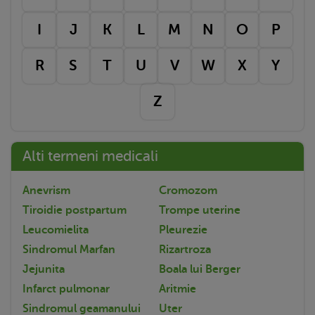
I
J
K
L
M
N
O
P
R
S
T
U
V
W
X
Y
Z
Alti termeni medicali
Anevrism
Cromozom
Tiroidie postpartum
Trompe uterine
Leucomielita
Pleurezie
Sindromul Marfan
Rizartroza
Jejunita
Boala lui Berger
Infarct pulmonar
Aritmie
Sindromul geamanului
Uter