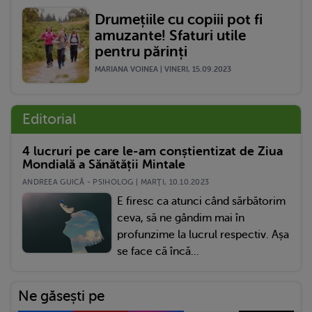
Drumețiile cu copiii pot fi
amuzante! Sfaturi utile
pentru părinți
MARIANA VOINEA | VINERI, 15.09.2023
Editorial
4 lucruri pe care le-am conștientizat de Ziua
Mondială a Sănătății Mintale
ANDREEA GUICĂ - PSIHOLOG | MARŢI, 10.10.2023
E firesc ca atunci când sărbătorim
ceva, să ne gândim mai în
profunzime la lucrul respectiv. Așa
se face că încă...
Ne găsești pe