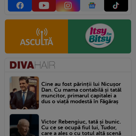
Cine au fost părinții lui Nicușor
Dan. Cu mama contabilă și tatăl
muncitor, primarul capitalei a
dus o viață modestă în Făgăraș
Victor Rebengiuc, tată și bunic.
Cu ce se ocupă fiul lui, Tudor,
care a ales o cu totul altă scenă