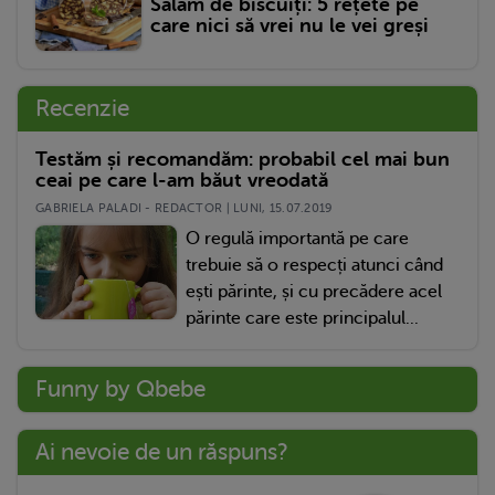
Salam de biscuiți: 5 rețete pe
care nici să vrei nu le vei greși
Recenzie
Testăm și recomandăm: probabil cel mai bun
ceai pe care l-am băut vreodată
GABRIELA PALADI - REDACTOR | LUNI, 15.07.2019
O regulă importantă pe care
trebuie să o respecți atunci când
ești părinte, și cu precădere acel
părinte care este principalul...
Funny by Qbebe
Ai nevoie de un răspuns?