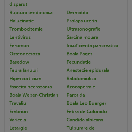
disparut
Ruptura tendinoasa
Dermatita
Halucinatie
Prolaps uterin
Trombocitemie
Ultrasonografie
Lentivirus
Sarcina molara
Feromon
Insuficienta pancreatica
Osteonecroza
Boala Paget
Basedow
Fecundatie
Febra fanului
Anestezie epidurala
Hipercorticism
Rabdomioliza
Fasceita necrozanta
Azoospermie
Boala Weber-Christian
Parotida
Travaliu
Boala Leo Buerger
Embrion
Febra de Colorado
Varicela
Candida albicans
Letargie
Tulburare de