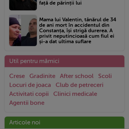
față de părinții lui
Mama lui Valentin, tânărul de 34
de ani mort în accidentul din
Constanța, își strigă durerea. A
privit neputincioasă cum fiul ei
și-a dat ultima suflare
Util pentru mămici
Crese
Gradinite
After school
Scoli
Locuri de joaca
Club de petreceri
Activitati copii
Clinici medicale
Agentii bone
Articole noi