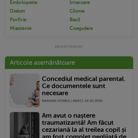
Embriopatie
Intarcare
Diabet
Clisma
Porfirie
Bacil
Miastenie
Coagulare
Articole asemănătoare
Concediul medical parental.
Ce documentele sunt
necesare
MARIANA VOINEA | MARŢI, 24.02.2026
Am avut o naștere
traumatizantă! Am făcut
cezariană la al treilea copil și
am fost complet neglijată de