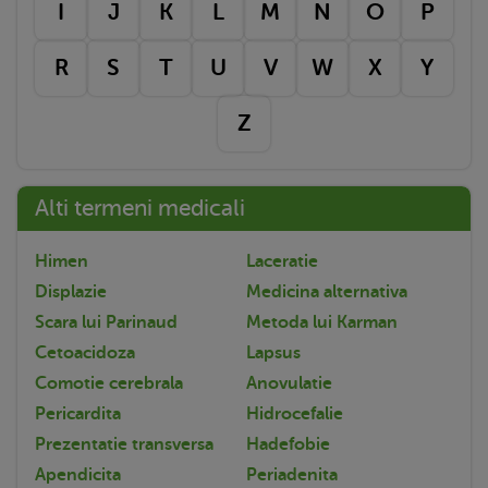
I
J
K
L
M
N
O
P
R
S
T
U
V
W
X
Y
Z
Alti termeni medicali
Himen
Laceratie
Displazie
Medicina alternativa
Scara lui Parinaud
Metoda lui Karman
Cetoacidoza
Lapsus
Comotie cerebrala
Anovulatie
Pericardita
Hidrocefalie
Prezentatie transversa
Hadefobie
Apendicita
Periadenita