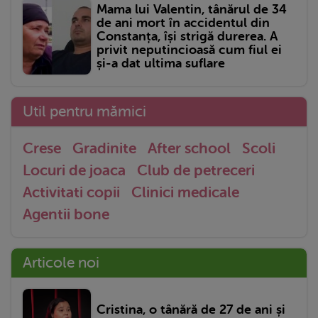
Mama lui Valentin, tânărul de 34
de ani mort în accidentul din
Constanța, își strigă durerea. A
privit neputincioasă cum fiul ei
și-a dat ultima suflare
Util pentru mămici
Crese
Gradinite
After school
Scoli
Locuri de joaca
Club de petreceri
Activitati copii
Clinici medicale
Agentii bone
Articole noi
Cristina, o tânără de 27 de ani și