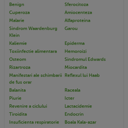
Benign
Sferocitoza
Cuperoza
Amiocenteza
Malarie
Alfaproteina
Sindrom Waardenburg
Garou
Klein
Kaliemie
Epiderma
Toxiinfectie alimentara
Hemoroizi
Osteom
Sindromul Edwards
Rizartroza
Miocardita
Manifestari ale schimbarii
Reflexul lui Haab
de fus orar
Balanita
Raceala
Piurie
Icter
Revenire a ciclului
Lactacidemie
Tiroidita
Endocrin
Insuficienta respiratorie
Boala Kala-azar