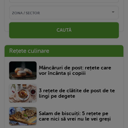
CAUTĂ
Rețete culinare
Mâncăruri de post: rețete care
vor încânta și copiii
3 rețete de clătite de post de te
lingi pe degete
Salam de biscuiți: 5 rețete pe
care nici să vrei nu le vei greși