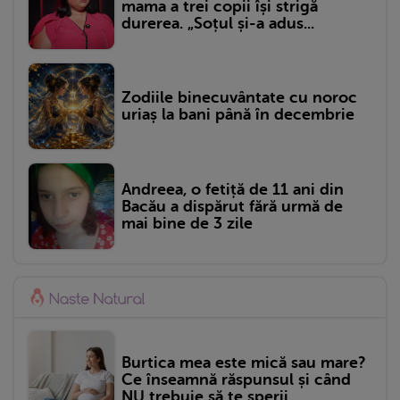
mama a trei copii își strigă
durerea. „Soțul și-a adus...
Zodiile binecuvântate cu noroc
uriaș la bani până în decembrie
Andreea, o fetiță de 11 ani din
Bacău a dispărut fără urmă de
mai bine de 3 zile
Burtica mea este mică sau mare?
Ce înseamnă răspunsul și când
NU trebuie să te sperii