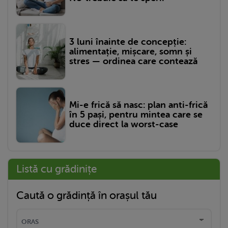
3 luni înainte de concepție:
alimentație, mișcare, somn și
stres — ordinea care contează
Mi-e frică să nasc: plan anti-frică
în 5 pași, pentru mintea care se
duce direct la worst-case
Listă cu grădinițe
Caută o grădință în orașul tău