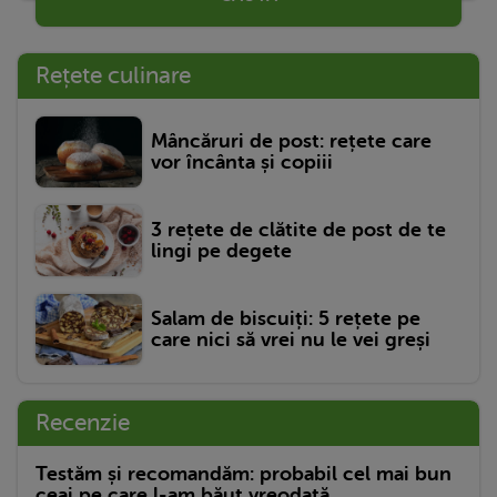
Rețete culinare
Mâncăruri de post: rețete care
vor încânta și copiii
3 rețete de clătite de post de te
lingi pe degete
Salam de biscuiți: 5 rețete pe
care nici să vrei nu le vei greși
Recenzie
Testăm și recomandăm: probabil cel mai bun
ceai pe care l-am băut vreodată