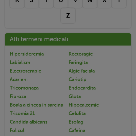
Z
Alti termeni medicali
Hipersideremia
Rectoragie
Labialism
Faringita
Electroterapie
Algie faciala
Acarieni
Cariotip
Tricomonaza
Endocardita
Fibroza
Glota
Boala a cincea in sarcina
Hipocalcemie
Trisomia 21
Celulita
Candida albicans
Esofag
Folicul
Cafeina