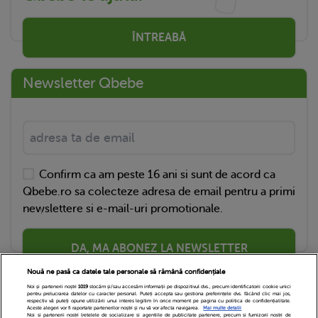
ÎNTREABĂ
Newsletter Qbebe
Confirm ca am peste 16 ani si sunt de acord ca
Qbebe.ro sa colecteze adresa de email pentru a primi
newslettere si e-mail-uri promotionale.
DA, MA ABONEZ LA NEWSLETTER
Nouă ne pasă ca datele tale personale să rămână confidențiale
Noi și partenerii noștri
1019
stocăm și/sau accesăm informații pe dispozitivul dvs., precum identificatorii cookie unici
pentru prelucrarea datelor cu caracter personal. Puteți accepta sau gestiona preferințele dvs. făcând clic mai jos,
respectiv vă puteți opune utilizării unui interes legitim în orice moment pe pagina cu politica de confidențialitate.
Aceste alegeri vor fi raportate partenerilor noștri și nu vă vor afecta navigarea.
Mai multe detalii
Noi si partenerii nostri (retelele de socializare si agentiile de publicitate partenere, precum si furnizorii nostri de