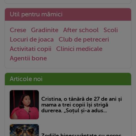
Util pentru mămici
Crese
Gradinite
After school
Scoli
Locuri de joaca
Club de petreceri
Activitati copii
Clinici medicale
Agentii bone
Articole noi
Cristina, o tânără de 27 de ani și
mama a trei copii își strigă
durerea. „Soțul și-a adus...
Zodiile binecuvântate cu noroc