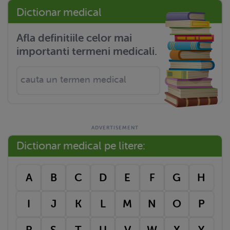
Dictionar medical
Afla definitiile celor mai
importanti termeni medicali.
Dictionar medical pe litere:
A
B
C
D
E
F
G
H
I
J
K
L
M
N
O
P
R
S
T
U
V
W
X
Y