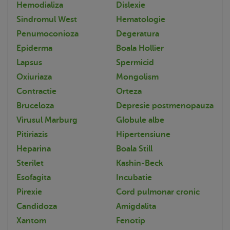
Hemodializa
Dislexie
Sindromul West
Hematologie
Penumoconioza
Degeratura
Epiderma
Boala Hollier
Lapsus
Spermicid
Oxiuriaza
Mongolism
Contractie
Orteza
Bruceloza
Depresie postmenopauza
Virusul Marburg
Globule albe
Pitiriazis
Hipertensiune
Heparina
Boala Still
Sterilet
Kashin-Beck
Esofagita
Incubatie
Pirexie
Cord pulmonar cronic
Candidoza
Amigdalita
Xantom
Fenotip