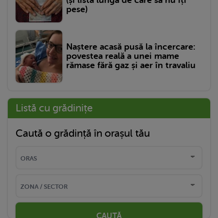
(și lista lungă de care să nu îți
pese)
Naștere acasă pusă la încercare:
povestea reală a unei mame
rămase fără gaz și aer în travaliu
Listă cu grădinițe
Caută o grădință în orașul tău
CAUTĂ