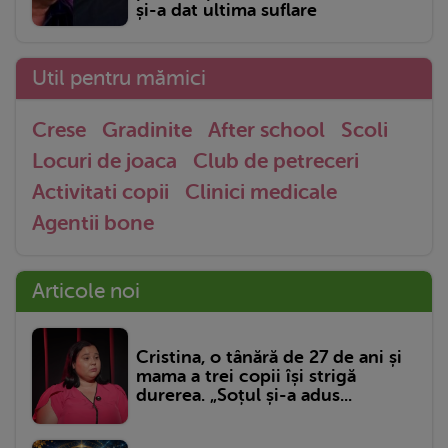
și-a dat ultima suflare
Util pentru mămici
Crese
Gradinite
After school
Scoli
Locuri de joaca
Club de petreceri
Activitati copii
Clinici medicale
Agentii bone
Articole noi
Cristina, o tânără de 27 de ani și
mama a trei copii își strigă
durerea. „Soțul și-a adus...