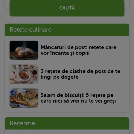
CAUTĂ
Rețete culinare
Mâncăruri de post: rețete care
vor încânta și copiii
3 rețete de clătite de post de te
lingi pe degete
Salam de biscuiți: 5 rețete pe
care nici să vrei nu le vei greși
Recenzie