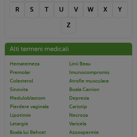
R
S
T
U
V
W
X
Y
Z
Alti termeni medicali
Hematemeza
Linii Beau
Premolar
Imunocompromis
Colesterol
Atrofie musculara
Sinovita
Boala Carrion
Meduloblastom
Depresia
Pierdere vaginala
Cariotip
Lipotimie
Necroza
Letargie
Varicela
Boala lui Behcet
Azoospermie