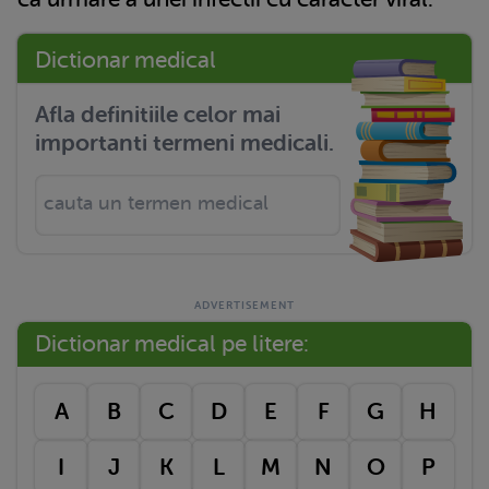
Dictionar medical
Afla definitiile celor mai
importanti termeni medicali.
Dictionar medical pe litere:
A
B
C
D
E
F
G
H
I
J
K
L
M
N
O
P