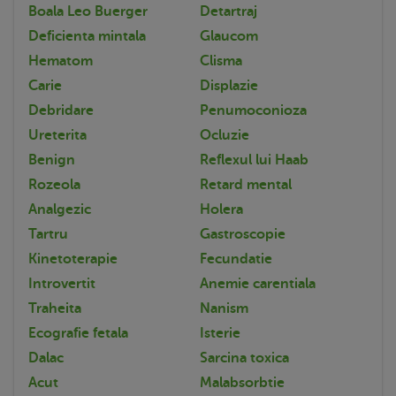
Boala Leo Buerger
Detartraj
Deficienta mintala
Glaucom
Hematom
Clisma
Carie
Displazie
Debridare
Penumoconioza
Ureterita
Ocluzie
Benign
Reflexul lui Haab
Rozeola
Retard mental
Analgezic
Holera
Tartru
Gastroscopie
Kinetoterapie
Fecundatie
Introvertit
Anemie carentiala
Traheita
Nanism
Ecografie fetala
Isterie
Dalac
Sarcina toxica
Acut
Malabsorbtie