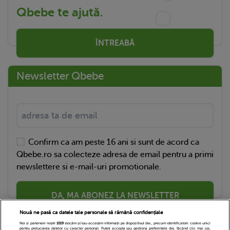
Qbebe te ajută.
ÎNTREABĂ
Newsletter Qbebe
Confirm ca am peste 16 ani si sunt de acord ca
Qbebe.ro sa colecteze adresa de email pentru a primi
newslettere si e-mail-uri promotionale.
DA, MA ABONEZ LA NEWSLETTER
Nouă ne pasă ca datele tale personale să rămână confidențiale
Noi și partenerii noștri
1019
stocăm și/sau accesăm informații pe dispozitivul dvs., precum identificatorii cookie unici
pentru prelucrarea datelor cu caracter personal. Puteți accepta sau gestiona preferințele dvs. făcând clic mai jos,