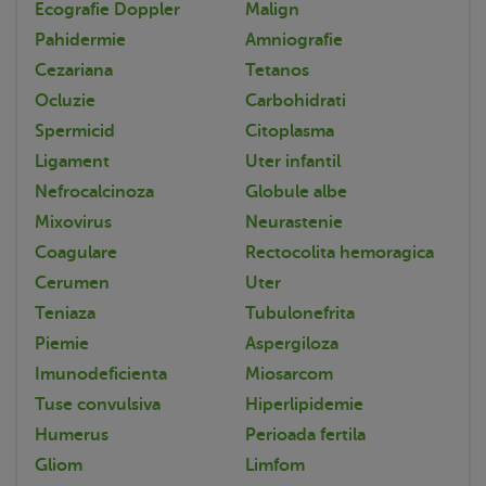
Ecografie Doppler
Malign
Pahidermie
Amniografie
Cezariana
Tetanos
Ocluzie
Carbohidrati
Spermicid
Citoplasma
Ligament
Uter infantil
Nefrocalcinoza
Globule albe
Mixovirus
Neurastenie
Coagulare
Rectocolita hemoragica
Cerumen
Uter
Teniaza
Tubulonefrita
Piemie
Aspergiloza
Imunodeficienta
Miosarcom
Tuse convulsiva
Hiperlipidemie
Humerus
Perioada fertila
Gliom
Limfom