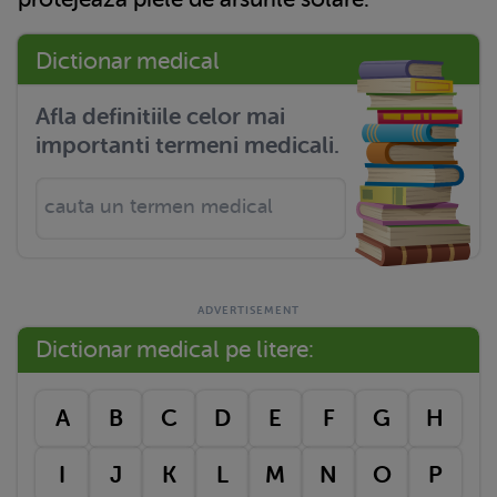
Dictionar medical
Afla definitiile celor mai
importanti termeni medicali.
Dictionar medical pe litere:
A
B
C
D
E
F
G
H
I
J
K
L
M
N
O
P