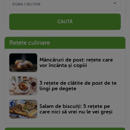
CAUTĂ
Rețete culinare
Mâncăruri de post: rețete care
vor încânta și copiii
3 rețete de clătite de post de te
lingi pe degete
Salam de biscuiți: 5 rețete pe
care nici să vrei nu le vei greși