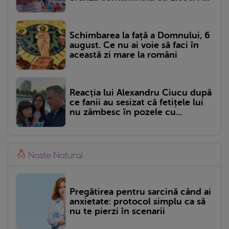
Schimbarea la față a Domnului, 6
august. Ce nu ai voie să faci în
această zi mare la români
Reacția lui Alexandru Ciucu după
ce fanii au sesizat că fetițele lui
nu zâmbesc în pozele cu...
Pregătirea pentru sarcină când ai
anxietate: protocol simplu ca să
nu te pierzi în scenarii