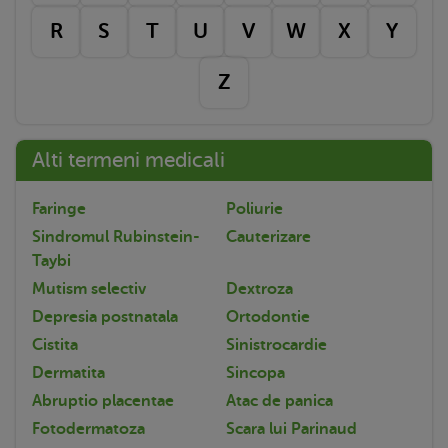
R
S
T
U
V
W
X
Y
Z
Alti termeni medicali
Faringe
Poliurie
Sindromul Rubinstein-
Cauterizare
Taybi
Mutism selectiv
Dextroza
Depresia postnatala
Ortodontie
Cistita
Sinistrocardie
Dermatita
Sincopa
Abruptio placentae
Atac de panica
Fotodermatoza
Scara lui Parinaud