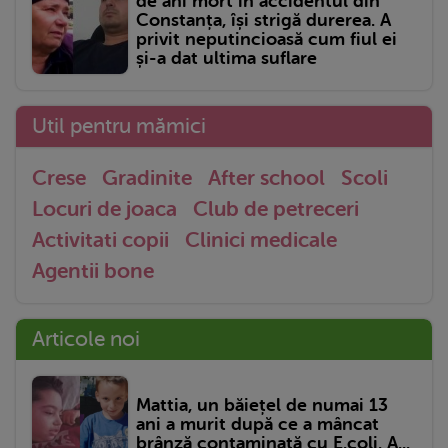
de ani mort în accidentul din
Constanța, își strigă durerea. A
privit neputincioasă cum fiul ei
și-a dat ultima suflare
Util pentru mămici
Crese
Gradinite
After school
Scoli
Locuri de joaca
Club de petreceri
Activitati copii
Clinici medicale
Agentii bone
Articole noi
Mattia, un băiețel de numai 13
ani a murit după ce a mâncat
brânză contaminată cu E.coli. A...