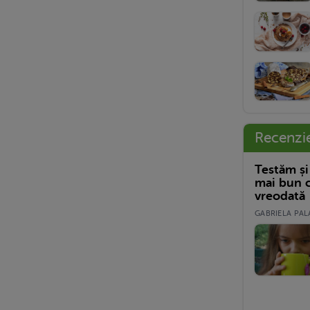
Recenzi
Testăm și
mai bun c
vreodată
GABRIELA PALA