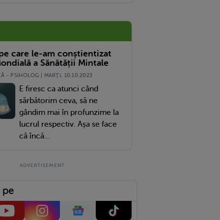
 pe care le-am conștientizat
ondială a Sănătății Mintale
 - PSIHOLOG | MARŢI, 10.10.2023
E firesc ca atunci când
sărbătorim ceva, să ne
gândim mai în profunzime la
lucrul respectiv. Așa se face
că încă...
 pe