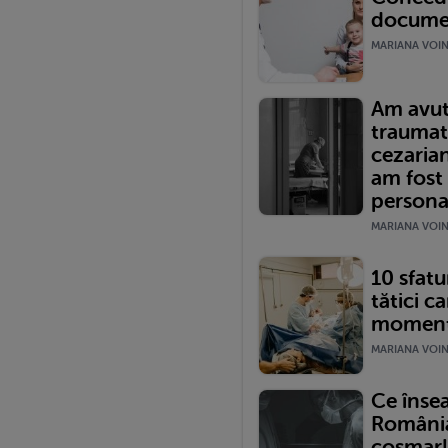
documen
MARIANA VOINE
Am avut
traumat
cezariană
am fost
persona
MARIANA VOINE
10 sfatur
tătici ca
momentu
MARIANA VOINE
Ce înse
România?
coșmar!