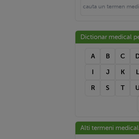
Dictionar medical pe 
A
B
C
I
J
K
R
S
T
Alti termeni medical