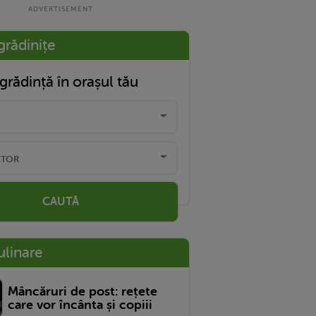
grădinițe
grădință în orașul tău
CAUTĂ
ulinare
Mâncăruri de post: rețete
care vor încânta și copiii