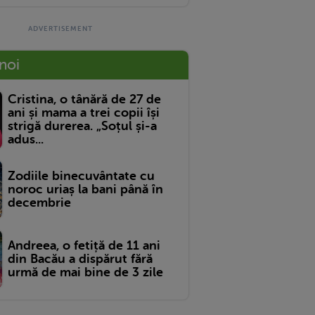
 noi
Cristina, o tânără de 27 de
ani și mama a trei copii își
strigă durerea. „Soțul și-a
adus...
Zodiile binecuvântate cu
noroc uriaș la bani până în
decembrie
Andreea, o fetiță de 11 ani
din Bacău a dispărut fără
urmă de mai bine de 3 zile