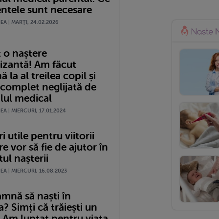
tele sunt necesare
A | MARŢI, 24.02.2026
 o naștere
izantă! Am făcut
 la al treilea copil și
 complet neglijată de
lul medical
A | MIERCURI, 17.01.2024
i utile pentru viitorii
re vor să fie de ajutor în
l nașterii
A | MIERCURI, 16.08.2023
amnă să naști în
 Simți că trăiești un
 Am luptat pentru viața