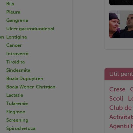
Bila
Pleura
Gangrena
Ulcer gastroduodenal
on
Lentigina
Cancer
Introvertit
Tiroidita
Sindesmita
Util pen
Boala Dupuytren
Boala Weber-Christian
Crese
G
Lactatie
Scoli
L
Tularemie
Club de 
Flegmon
Activitat
Screening
Agentii
Spirochetoza