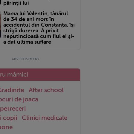
părinții lui
Mama lui Valentin, tânărul
de 34 de ani mort în
accidentul din Constanța, își
strigă durerea. A privit
neputincioasă cum fiul ei și-
a dat ultima suflare
tru mămici
radinite
After school
ocuri de joaca
petreceri
i copii
Clinici medicale
 bone