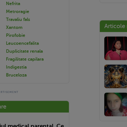
Nefrita
Metroragie
Travaliu fals
Articole
Xantom
Pirofobie
Leucoencefalita
Duplicitate renala
Fragilitate capilara
Indigestia
Bruceloza
are
ul medical parental. Ce