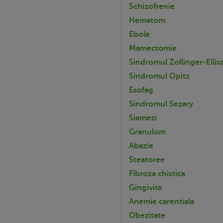
Schizofrenie
Hematom
Ebola
Mamectomie
Sindromul Zollinger-Ellis
Sindromul Opitz
Esofag
Sindromul Sezary
Siamezi
Granulom
Abazie
Steatoree
Fibroza chistica
Gingivita
Anemie carentiala
Obezitate