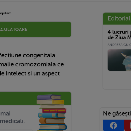
golism
Editorial
lculatoare
4 lucruri
de Ziua M
ANDREEA GUICĂ
fectiune congenitala
omalie cromozomiala ce
e intelect si un aspect
Ne găsești
r mai
medicali.