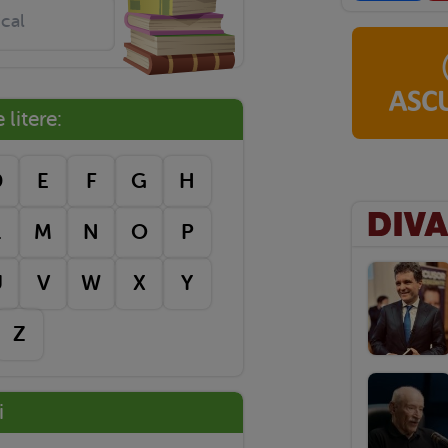
litere:
D
E
F
G
H
L
M
N
O
P
U
V
W
X
Y
Z
i