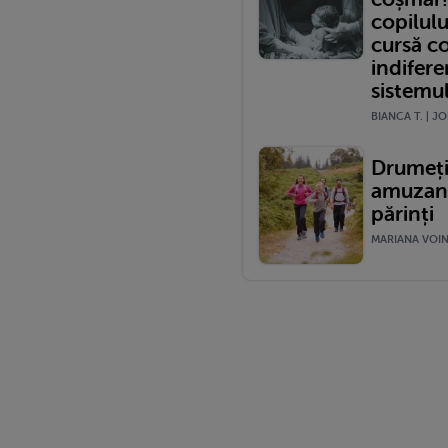
copilulu
cursă c
indifere
sistemu
BIANCA T. | JO
Drumeții
amuzante
părinți
MARIANA VOINE