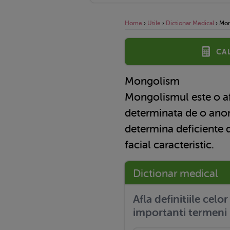
Home
›
Utile
›
Dictionar Medical
›
Mon
Ca
Mongolism
Mongolismul este o a
determinata de o an
determina deficiente d
facial caracteristic.
Dictionar medical
Afla definitiile celo
importanti termeni 