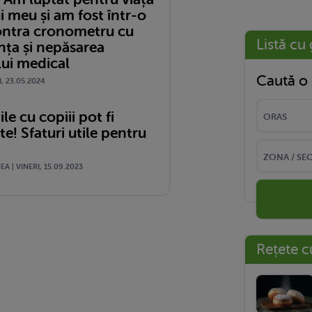
i meu și am fost într-o
ontra cronometru cu
Listă cu 
nța și nepăsarea
lui medical
Caută o 
I, 23.05.2024
le cu copiii pot fi
! Sfaturi utile pentru
A | VINERI, 15.09.2023
Rețete c