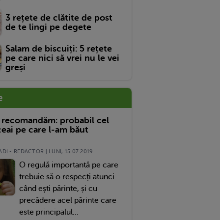
3 rețete de clătite de post
de te lingi pe degete
Salam de biscuiți: 5 rețete
pe care nici să vrei nu le vei
greși
e
 recomandăm: probabil cel
eai pe care l-am băut
DI - REDACTOR | LUNI, 15.07.2019
O regulă importantă pe care
trebuie să o respecți atunci
când ești părinte, și cu
precădere acel părinte care
este principalul...