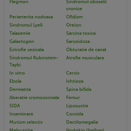
Flegmon
Sindromul oboselii
cronice
Periarterita nodoasa
Ofidism
Sindromul Lyell
Oreion
Talasemie
Sarcina toxica
Galactogen
Sarcoidoza
Extrofie vezicala
Obturatie de canal
Sindromul Rubinstein-
Atrofie musculara
Taybi
In vitro
Cervix
Ebola
Ichtioza
Dermatita
Spina bifida
Aberatie cromozomiala
Femur
SIDA
Liposuctie
Inseminare
Coroida
Mutism selectiv
Dactilomegalie
Malnutritie
Hodgkin (limfom)