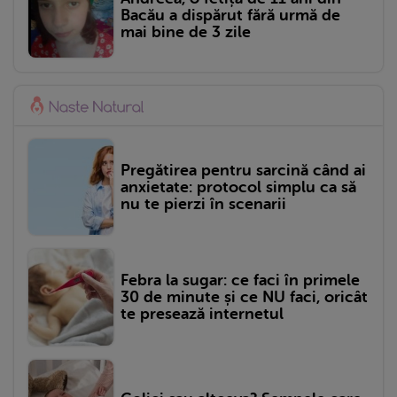
Bacău a dispărut fără urmă de
mai bine de 3 zile
Pregătirea pentru sarcină când ai
anxietate: protocol simplu ca să
nu te pierzi în scenarii
Febra la sugar: ce faci în primele
30 de minute și ce NU faci, oricât
te presează internetul