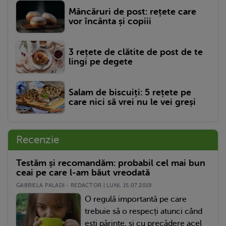
Mâncăruri de post: rețete care
vor încânta și copiii
3 rețete de clătite de post de te
lingi pe degete
Salam de biscuiți: 5 rețete pe
care nici să vrei nu le vei greși
Recenzie
Testăm și recomandăm: probabil cel mai bun
ceai pe care l-am băut vreodată
GABRIELA PALADI - REDACTOR | LUNI, 15.07.2019
O regulă importantă pe care
trebuie să o respecți atunci când
ești părinte, și cu precădere acel