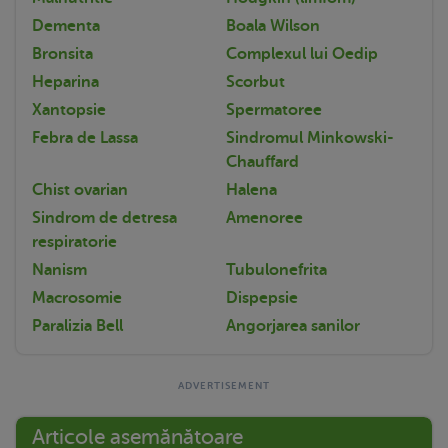
Dementa
Boala Wilson
Bronsita
Complexul lui Oedip
Heparina
Scorbut
Xantopsie
Spermatoree
Febra de Lassa
Sindromul Minkowski-
Chauffard
Chist ovarian
Halena
Sindrom de detresa
Amenoree
respiratorie
Nanism
Tubulonefrita
Macrosomie
Dispepsie
Paralizia Bell
Angorjarea sanilor
Articole asemănătoare