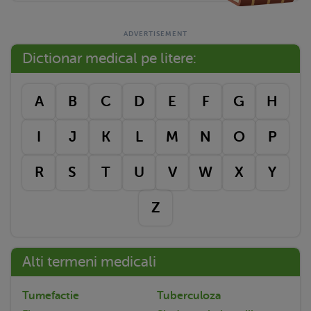
Dictionar medical pe litere:
A
B
C
D
E
F
G
H
I
J
K
L
M
N
O
P
R
S
T
U
V
W
X
Y
Z
Alti termeni medicali
Tumefactie
Tuberculoza