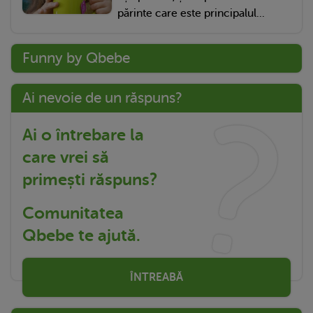
părinte care este principalul...
Funny by Qbebe
Ai nevoie de un răspuns?
Ai o întrebare la
care vrei să
primești răspuns?
Comunitatea
Qbebe te ajută.
ÎNTREABĂ