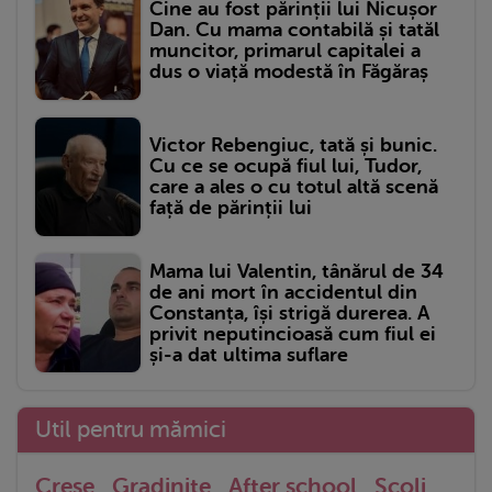
Cine au fost părinții lui Nicușor
Dan. Cu mama contabilă și tatăl
muncitor, primarul capitalei a
dus o viață modestă în Făgăraș
Victor Rebengiuc, tată și bunic.
Cu ce se ocupă fiul lui, Tudor,
care a ales o cu totul altă scenă
față de părinții lui
Mama lui Valentin, tânărul de 34
de ani mort în accidentul din
Constanța, își strigă durerea. A
privit neputincioasă cum fiul ei
și-a dat ultima suflare
Util pentru mămici
Crese
Gradinite
After school
Scoli