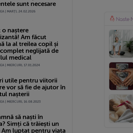
tele sunt necesare
A | MARŢI, 24.02.2026
 o naștere
izantă! Am făcut
 la al treilea copil și
 complet neglijată de
lul medical
A | MIERCURI, 17.01.2024
i utile pentru viitorii
re vor să fie de ajutor în
l nașterii
A | MIERCURI, 16.08.2023
amnă să naști în
 Simți că trăiești un
 Am luptat pentru viața