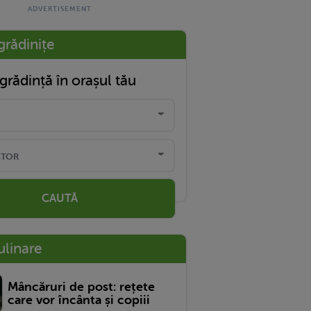
grădinițe
grădință în orașul tău
CAUTĂ
ulinare
Mâncăruri de post: rețete
care vor încânta și copiii