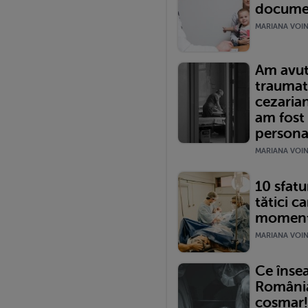
documen
MARIANA VOINE
Am avut
traumat
cezariană
am fost
persona
MARIANA VOINE
10 sfatur
tătici ca
momentu
MARIANA VOINE
Ce înse
România?
coșmar!