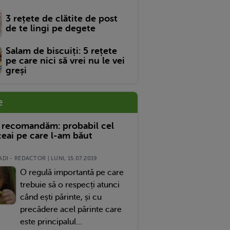
3 rețete de clătite de post
de te lingi pe degete
Salam de biscuiți: 5 rețete
pe care nici să vrei nu le vei
greși
e
 recomandăm: probabil cel
eai pe care l-am băut
DI - REDACTOR | LUNI, 15.07.2019
O regulă importantă pe care
trebuie să o respecți atunci
când ești părinte, și cu
precădere acel părinte care
este principalul...