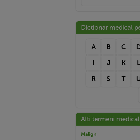
Dictionar medical pe 
A
B
C
I
J
K
R
S
T
Alti termeni medical
Malign