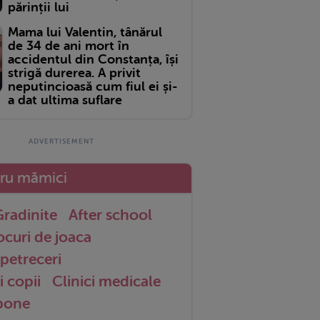
părinții lui
Mama lui Valentin, tânărul
de 34 de ani mort în
accidentul din Constanța, își
strigă durerea. A privit
neputincioasă cum fiul ei și-
a dat ultima suflare
tru mămici
radinite
After school
ocuri de joaca
petreceri
i copii
Clinici medicale
 bone