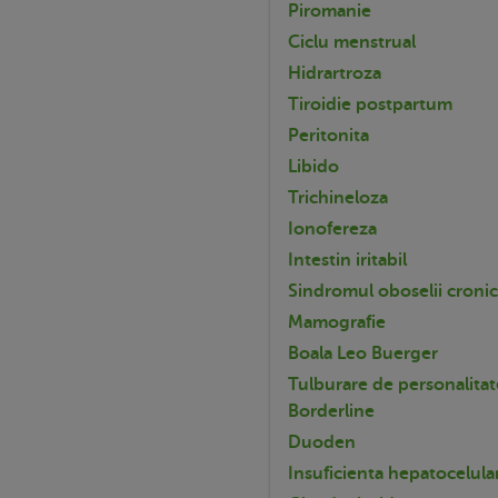
Piromanie
Ciclu menstrual
Hidrartroza
Tiroidie postpartum
Peritonita
Libido
Trichineloza
Ionofereza
Intestin iritabil
Sindromul oboselii croni
Mamografie
Boala Leo Buerger
Tulburare de personalitat
Borderline
Duoden
Insuficienta hepatocelula