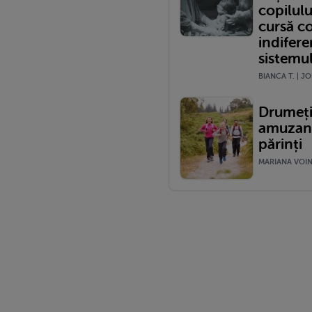
copilulu
cursă c
indifere
sistemu
BIANCA T. | JO
Drumeții
amuzante
părinți
MARIANA VOINE