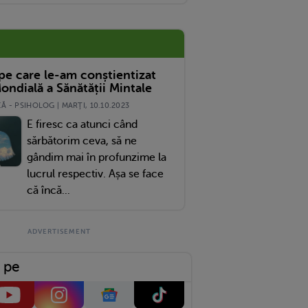
 pe care le-am conștientizat
ondială a Sănătății Mintale
 - PSIHOLOG | MARŢI, 10.10.2023
E firesc ca atunci când
sărbătorim ceva, să ne
gândim mai în profunzime la
lucrul respectiv. Așa se face
că încă...
 pe