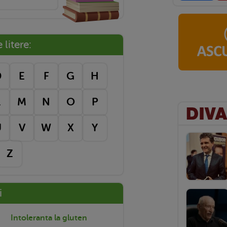
litere:
D
E
F
G
H
L
M
N
O
P
U
V
W
X
Y
Z
i
Intoleranta la gluten