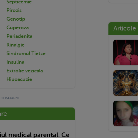
Septicemie
Pirozis
Genotip
Articole
Cuperoza
Periadenita
Rinalgie
Sindromul Tietze
Insulina
Extrofie vezicala
Hipoacuzie
are
ul medical parental. Ce