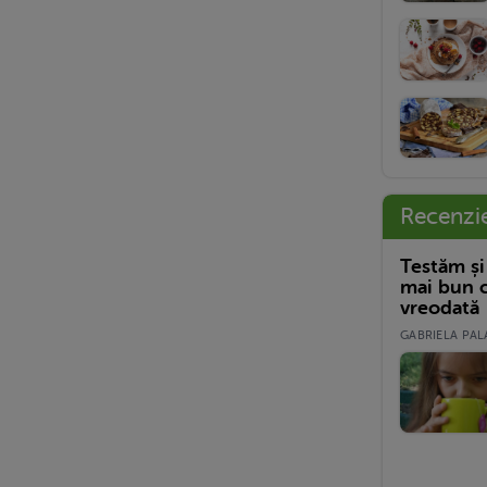
Recenzi
Testăm și
mai bun c
vreodată
GABRIELA PALA