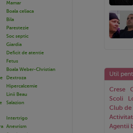
Mamar
Boala celiaca
Bila
Parestezie
Soc septic
Giardia
Deficit de atentie
Fetus
Boala Weber-Christian
Util pen
ce
Dextroza
Hipercalcemie
Crese
G
Linii Beau
Scoli
L
e
Salazion
Club de 
Activitat
Intertrigo
Agentii
ra
Anevrism