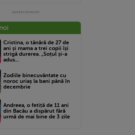
 noi
Cristina, o tânără de 27 de
ani și mama a trei copii își
strigă durerea. „Soțul și-a
adus...
Zodiile binecuvântate cu
noroc uriaș la bani până în
decembrie
Andreea, o fetiță de 11 ani
din Bacău a dispărut fără
urmă de mai bine de 3 zile