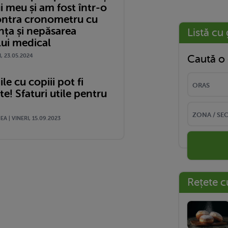
i meu și am fost într-o
ontra cronometru cu
nța și nepăsarea
Listă cu 
lui medical
I, 23.05.2024
Caută o 
le cu copiii pot fi
! Sfaturi utile pentru
A | VINERI, 15.09.2023
Rețete c