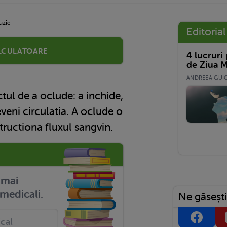
uzie
Editorial
lculatoare
4 lucruri
de Ziua M
ANDREEA GUICĂ
ul de a oclude: a inchide,
veni circulatia. A oclude o
ructiona fluxul sangvin.
r mai
medicali.
Ne găsești