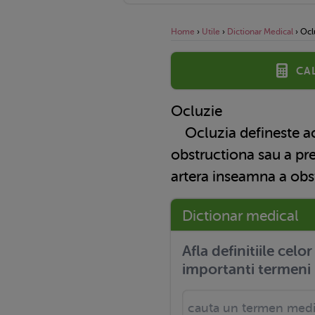
Home
›
Utile
›
Dictionar Medical
›
Ocl
Ca
Ocluzie
Ocluzia defineste act
obstructiona sau a pre
artera inseamna a obst
Dictionar medical
Afla definitiile celo
importanti termeni 